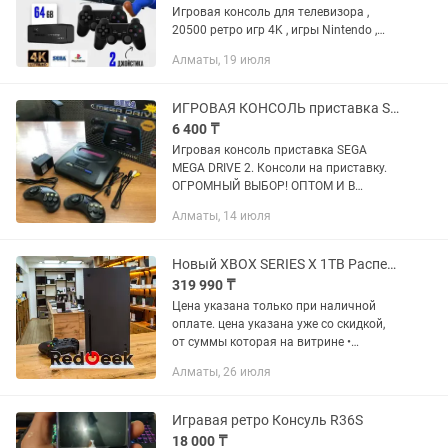
Игровая консоль для телевизора ,
20500 ретро игр 4K , игры Nintendo ,
Sega, PS1 Ностальгия по играм ? Есть
Алматы, 19 июля
классная приставка ! Занимает
минимум места и можно...
ИГРОВАЯ КОНСОЛЬ приставка SEGA MEGA DRIVE 2. Оптом и в розницу
6 400 ₸
Игровая консоль приставка SEGA
MEGA DRIVE 2. Консоли на приставку.
ОГРОМНЫЙ ВЫБОР! ОПТОМ И В
РОЗНИЦУ! РАССРОЧКА Kaspi Red!
Алматы, 14 июля
Встроенные игры, шт: 500
Центральный процессор: 16-битный
Motorola 68000...
Новый XBOX SERIES X 1TB Распечатанный Рассрочка Магазин Red Geek
319 990 ₸
Цена указана только при наличной
оплате. цена указана уже со скидкой,
от суммы которая на витрине •
Рассрочка 0-0-12 • Официальная
Алматы, 26 июля
Гарантия -12 месяцев • Новый XBOX
SERIES X 1TB Распечатанный •...
Игравая ретро Консуль R36S
18 000 ₸