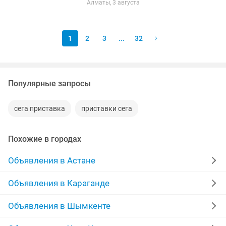
Алматы, 3 августа
802.3at) для питания устройств
RouterBOARD. Просто...
1
2
3
...
32
Популярные запросы
сега приставка
приставки сега
Похожие в городах
Объявления в Астане
Объявления в Караганде
Объявления в Шымкенте