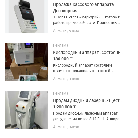
Продажа кассового аппарата
Договорная
⚡ Новая касса «Меркурий» — готова к
работе прямо сейчас! 🔥 Полностью
легальна, сразу регистрируется на
Алматы, вчера
ваше ИП/ТОО 🔥 Установка, настройка
и обучение — мы сделаем все за вас 🔥
Простая в...
Реклама
Кислородный аппарат , состояние отличное
180 000 ₸
Кислородный аппарат состояние
отличное пользовались в сего 8-
дней.нахожусь первомайские пруды
Алматы, вчера
Реклама
Продам диодный лазер BL-1 (есть рассрочка на 12 мес)
1 200 000 ₸
Продам диодный лазерный аппарат
для удаления волос SHR BL-1. Аппарат
в идеальном состоянии (новый)! Доход
Алматы, вчера
до 2 млн тенге! Длина волны - 808hm;
Частота работы - 10Гц; мощность -