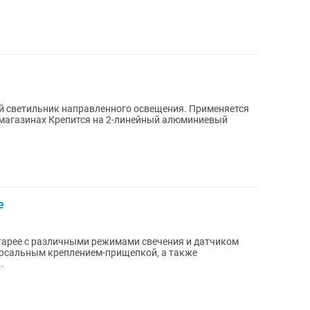
ейный алюминиевый
е
тарее с различными режимами свечения и датчиком
рсальным креплением-прищепкой, а также
.