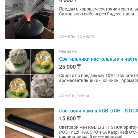
4 000 ₸
Продам в хорошем состоянии светиль
Самовывоз либо через Яндекс такси
Алматы, 15 июля
Реклама
Светильники настольные и наст
25 000 ₸
Скидки по предзаказу 10% !! Пишите С
аромасветильники - ночники , Аромасветильники-
поднять настроение своим близким ? А
Алматы, вчера
Световая лампа RGB LIGHT STICK
15 800 ₸
Световой меч RGB LIGHT STICK ориги
РОЗНИЦУ! РАССРОЧКА Kaspi Red! Отличное качество! RGB Ligh
инновационный светодиодный...