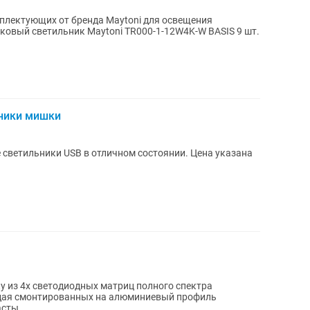
плектующих от бренда Maytoni для освещения
ники мишки
светильники USB в отличном состоянии. Цена указана
у из 4х светодиодных матриц полного спектра
дая смонтированных на алюминиевый профиль
сты...