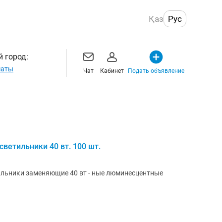
Қаз
Рус
 город:
маты
Чат
Кабинет
Подать объявление
ветильники 40 вт. 100 шт.
льники заменяющие 40 вт - ные люминесцентные