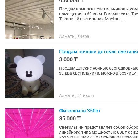
450 000 ₸
Продам комплект светильников и ком
помещения в 60 кв.м. В комплекте: Трековый светильник Maytoni TR000-1-12W4K-W BASIS 9 шт.
Трековый светильник Maytoni...
Алматы, вчера
Продам ночные детские светиль
3 000 ₸
Продам детские ночные светодиодные 
за два светильника, можно в розницу.
Алматы, 31 июля
Фитолампа 350вт
35 000 ₸
Светильник представляет собои сборк
линейного типа мощностью 80Вт каж
25х50х1000мм с применением термопа