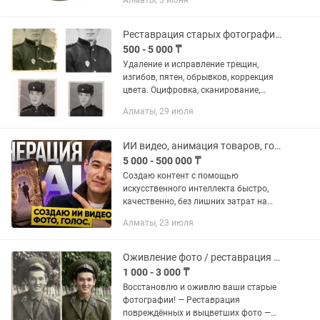
Алматы, 3 июня
Реставрация старых фотографий,оцифровка,сканирование,обрезка,монтаж,видео.
500 - 5 000 ₸
Удаление и исправление трещин,
изгибов, пятен, обрывков, коррекция
цвета. Оцифровка, сканирование,
обрезка, отправка.
Алматы, 29 июля
ИИ видео, анимация товаров, голос, мультики, реставрация фото, презентация
5 000 - 500 000 ₸
Создаю контент с помощью
искусственного интеллекта быстро,
качественно, без лишних затрат на
съёмку. Что делаю: — Фотосессия
Алматы, 23 июля
товара: каталожные кадры и анимация
— Трендовые мультики и
анимационные...
Оживление фото / реставрация фото
1 000 - 3 000 ₸
Восстановлю и оживлю ваши старые
фотографии! — Реставрация
повреждённых и выцветших фото —