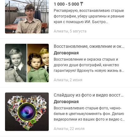
1 000 - 5 000 ₸
Реставрирую, восстанавливаю старые
фотографии, уберу царапины и рваные
края с помощью ИИ. Быстро
качественно.
Алматы, 5 августа
Восстановление, оживление и окраска фотографий
Договорная
Восстановление и окраска старых и
дорогих душе фотографий, качество
гарантирую! Вдохнуть новую жизнь в
коллекцию своих фотографий и
Алматы, 2 июня
фотографии семьи.
Слайдшоу из фото и видео восстановление старого фото.
Договорная
Восстанавливаю старые фото, черно-
белые в цветные,поменять фон. Делаю
видеоролики из ваших фото и видео с
наложением вашей любимой мелодии
Алматы, 22 июля
или песни. Если у Вас нет тех или иных
фото в цифровом...