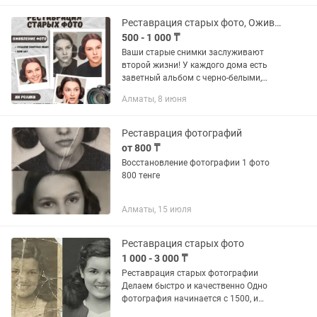
зависит от состояния фотографии и
от...
Реставрация старых фото, Оживление фотографий, создание ИИ роликов.
500 - 1 000 ₸
Ваши старые снимки заслуживают
второй жизни! У каждого дома есть
заветный альбом с черно-белыми,
потертыми временем фотографиями. Я
Алматы, 8 июня
помогу вам не просто восстановить их,
а превратить в настоящее...
Реставрация фотографий
от 800 ₸
Восстановление фотографии 1 фото
800 тенге
Алматы, 15 июля
Реставрация старых фото
1 000 - 3 000 ₸
Реставрация старых фотографии
Делаем быстро и качественно Одно
фотография начинается с 1500, и
суммируется от сложности