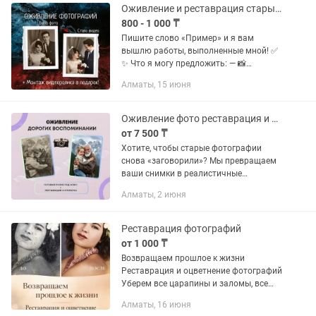
Оживление и реставрация старых фотографий
800 - 1 000 ₸
Пишите слово «Пример» и я вам
вышлю работы, выполненные мной! ✅
✨ Что я могу предложить: — 📸
Оживление, реставрация фото — 🎵
Алматы, 15 июня
Монтаж с музыкой — сделаю ролик,
который хочется пересматривать ✅...
Оживление фото реставрация и видеомонтаж
от 7 500 ₸
Хотите, чтобы старые фотографии
снова «заговорили»? Мы превращаем
ваши снимки в реалистичные
оживленные портреты, где родные
Алматы, 2 июня
словно оживают на экране. 🎬 Подарок
каждому заказу — короткое видео с...
Реставрация фотографий
от 1 000 ₸
Возвращаем прошлое к жизни
Реставрация и оцветнение фотографий
Уберем все царапины и заломы, все
пятна Выцветшая фотография вновь
Алматы, 16 июня
засияет яркими красками Цена