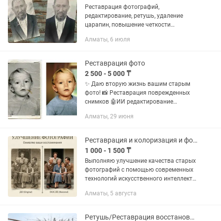
Реставрация фотографий,
редактирование, ретушь, удаление
царапин, повышение четкости
изображения, замена фона.
Алматы, 6 июля
Реставрация фото
2 500 - 5 000 ₸
✨ Даю вторую жизнь вашим старым
фото! 📸 Реставрация поврежденных
снимков 🤖ИИ редактирование
фотографий
Алматы, 29 июня
Реставрация и колоризация и фотографий
1 000 - 1 500 ₸
Выполняю улучшение качества старых
фотографий с помощью современных
технологий искусственного интеллекта.
Услуги: - Колоризация черно-белых
Алматы, 5 августа
фотографий - Повышение четкости и
детализации - Улучшение...
Ретушь/Реставрация восстановление старых фотографий