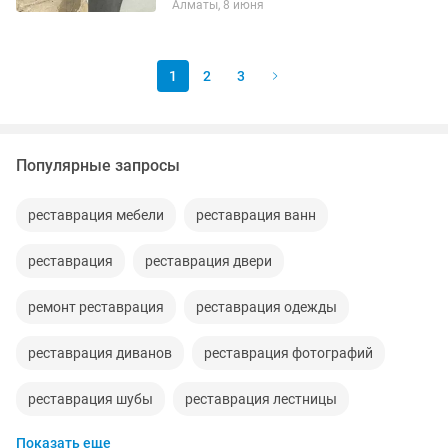
Алматы, 8 июня
фотографии Если вы хотите
восстановить старые свой фотографий
поностальгировать...
1
2
3
Популярные запросы
реставрация мебели
реставрация ванн
реставрация
реставрация двери
ремонт реставрация
реставрация одежды
реставрация диванов
реставрация фотографий
реставрация шубы
реставрация лестницы
Показать еще
реставрация ламината
реставрация перетяжка