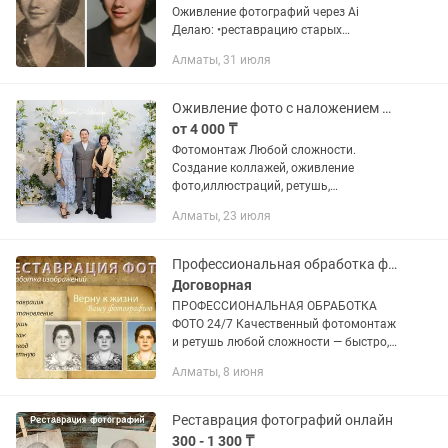
Оживление фотографий через Ai
Делаю: •реставрацию старых
фотографий •улучшение качества
Алматы, 31 июля
изображения •окрашивание чёрно-
белых фото •оживление фотографий
(видео из...
Оживление фото с наложением музыки.реставрация старых фотографий
от 4 000 ₸
Фотомонтаж Любой сложности.
Создание коллажей, оживление
фото,иллюстраций, ретушь,
цветокоррекция, добавление текста,
Алматы, 23 июля
удаление лишних предметов,
Профессиональная обработка фото 24/7 реставрация старых фото
Договорная
ПРОФЕССИОНАЛЬНАЯ ОБРАБОТКА
ФОТО 24/7 Качественный фотомонтаж
и ретушь любой сложности — быстро,
аккуратно и с гарантией результата.
Алматы, 8 июня
Каждое фото довожу до идеального
вида, с учётом задачи и...
Реставрация фотографий онлайн
300 - 1 300 ₸