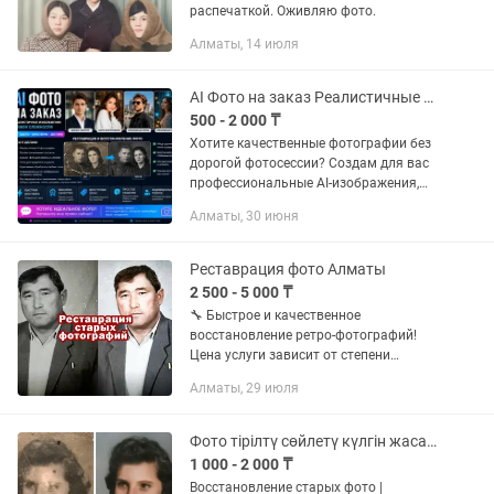
распечаткой. Оживляю фото.
Алматы, 14 июля
AI Фото на заказ Реалистичные портреты, бизнес-фото, аватарки,реставрация
500 - 2 000 ₸
Хотите качественные фотографии без
дорогой фотосессии? Создам для вас
профессиональные AI-изображения,
которые выглядят максимально
Алматы, 30 июня
реалистично. Что я могу сделать: 📸
Реалистичные AI-фотографии 💼...
Реставрация фото Алматы
2 500 - 5 000 ₸
🔧 Быстрое и качественное
восстановление ретро-фотографий!
Цена услуги зависит от степени
повреждения снимка — от 2500 до
Алматы, 29 июля
5000 тенге. Если у вас есть старые
фото, которые вы хотите «оживить» и
снова...
Фото тірілтү сөйлетү күлгін жасау/Оживление фотографий и реставрация
1 000 - 2 000 ₸
Восстановление старых фото |