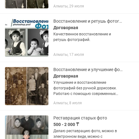
Удаление царапин, пятен и заломов —
Алматы, 29 июля
Улучшение качества и чёткости —
Окрашивание чёрно-белых фотографий
—...
Восстановление и ретушь фотографий
Договорная
Качественное восстановление и
ретушь фотографий.
Алматы, 17 июля
Восстановление и улучшение фотографий (без фантазии и искажений)
Договорная
Улучшение и восстановление
фотографий без ручной дорисовки.
Работаю с помощью современных
технологий обработки изображений,
Алматы, 8 июля
поэтому сохраняется оригинальность
фото — без «придуманных» деталей.
Что...
Реставрация старых фото
500 - 2 000 ₸
Делаю реставрацию фото, можно в
электронном виде, можно с