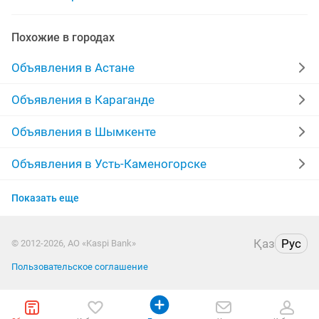
реставрация мягкой
Похожие в городах
реставрация межкомнатных дверей
Объявления в Астане
реставрация покраска
ремонт реставрация дверей
Объявления в Караганде
пошив и реставрация одежды
Объявления в Шымкенте
Объявления в Усть-Каменогорске
Объявления в Актобе
Показать еще
Объявления в Павлодаре
Қаз
Рус
© 2012-2026, АО «Kaspi Bank»
Объявления в Семее
Пользовательское соглашение
Объявления в Уральске