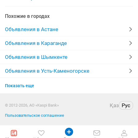
ремонт кондиционеров
ремонт компьютеров
Похожие в городах
ремонт пылесосов
косметический ремонт квартир
Объявления в Астане
ремонт балкона
ремонт газовых колонок
Объявления в Караганде
ремонт кровли
ремонт газовых плит
евроремонт
Объявления в Шымкенте
Объявления в Усть-Каменогорске
Объявления в Актобе
Показать еще
Объявления в Актау
Қаз
Рус
© 2012-2026, АО «Kaspi Bank»
Объявления в Павлодаре
Пользовательское соглашение
Объявления в Уральске