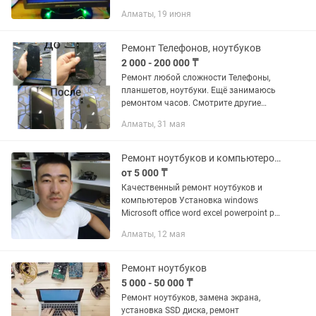
антивирусов. Тормозит комп? Не
Алматы, 19 июня
вопрос! Даем гарантию
Ремонт Телефонов, ноутбуков
2 000 - 200 000 ₸
Ремонт любой сложности Телефоны,
планшетов, ноутбуки. Ещё занимаюсь
ремонтом часов. Смотрите другие
объявления в профиле.
Алматы, 31 мая
Ремонт ноутбуков и компьютеров - гарантия 365 дней
от 5 000 ₸
Качественный ремонт ноутбуков и
компьютеров Установка windows
Microsoft office word еxcel рowerрoint pdf
autocad 3dsmax Установка 1С
Алматы, 12 мая
настройка серверов Чистка ноутбука,
замена термопасты ...
Ремонт ноутбуков
5 000 - 50 000 ₸
Ремонт ноутбуков, замена экрана,
установка SSD диска, ремонт