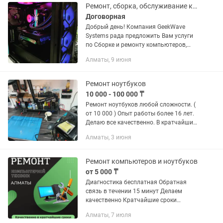
Ремонт, сборка, обслуживание компьютеров и ноутбуков. Замена термопасты.
Договорная
Добрый день! Компания GeekWave
Systems рада предложить Вам услуги
по Сборке и ремонту компьютеров,
ноутбуков и компьютерной техники!
Алматы, 9 июня
Наши мастера точно определят
причину неисправности и предложат...
Ремонт ноутбуков
10 000 - 100 000 ₸
Ремонт ноутбуков любой сложности. (
от 10 000 ) Опыт работы более 16 лет.
Делаю все качественно. В кратчайшие
сроки. Нахожусь Байзакова 222- офис
Алматы, 3 июня
10- Джамбула
Ремонт компьютеров и ноутбуков
от 5 000 ₸
Диагностика бесплатная Обратная
связь в течении 15 минут Делаем
качественно Кратчайшие сроки
Гарантия на работы Возможен забор
Алматы, 7 июля
курьера