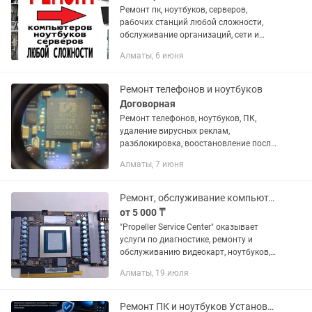
Ремонт пк, ноутбуков, серверов,
рабочих станций любой сложности,
обслуживание организаций, сети и
видеонаблюдение и многое другое!
Алматы, 6 июня
Многолетний богатый опыт в it-сфере.
Ответственность,...
Ремонт телефонов и ноутбуков
Договорная
Ремонт телефонов, ноутбуков, ПК,
удаление вирусных реклам,
разблокировка, воостановление после
воды, замена стекл, дисплеев, гнезда
Алматы, 7 июня
зарядки, АКБ, ремонт любой
сложности...
Ремонт, обслуживание компьютеров, ноутбуков, видеокарт GTX, RTX, RX
от 5 000 ₸
"Propeller Service Center" оказывает
услуги по диагностике, ремонту и
обслуживанию видеокарт, ноутбуков,
компьютеров. Адрес: г. Алматы, ул.
Алматы, 19 июля
Муратбаева 136, 4 этаж, офис 419. Пн-
Пт: 10:00 - 17:00...
Ремонт ПК и ноутбуков Установка программ -боты IT-услуги