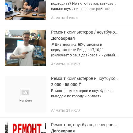
подводить? Не включается, зависает,
сильно шумит или просто работает
слишком медленно? Хватит это
Алматы, 4 июля
терпеть! Я — частный IT-мастер, помогу
вернуть технику к жизни и...
Ремонт компьютеров / ноутбуков на выезд мастер
Договорная
🔎Диагностика 💾Установка и
переустановки Виндовс 7,10,11
(включает в себя драйвера и нужный
пакет программ, и Microsoft office) 🧹
Алматы, 10 июня
Физическая чистка, замена
термопасты, смазка куллеров 🔧
Ремонт...
Ремонт компьютеров и ноутбуков с выездом по городу и области
2 000 - 55 000 ₸
Ремонт компьютеров и ноутбуков с
выездом по городу и области
Алматы, 21 июля
Ремонт пк, ноутбуков, серверов любой сложности!
Договорная