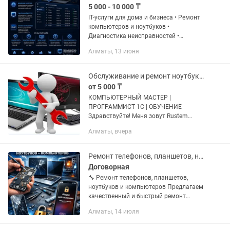
5 000 - 10 000 ₸
IT-услуги для дома и бизнеса • Ремонт
компьютеров и ноутбуков •
Диагностика неисправностей •
Установка Windows 10/11 • Установка
Алматы, 13 июня
программ и драйверов • Настройка
принтеров и сканеров • Настройка...
Обслуживание и ремонт ноутбуков и компьютеров
от 5 000 ₸
КОМПЬЮТЕРНЫЙ МАСТЕР |
ПРОГРАММИСТ 1С | ОБУЧЕНИЕ
Здравствуйте! Меня зовут Rustem
Bekyshov Более 10 лет помогаю людям
Алматы, вчера
и компаниям решать вопросы,
связанные с компьютерами,
программами, 1С и...
Ремонт телефонов, планшетов, ноутбуков и компьютеров
Договорная
🔧 Ремонт телефонов, планшетов,
ноутбуков и компьютеров Предлагаем
качественный и быстрый ремонт
любой сложности: 📱 Смартфоны (в
Алматы, 14 июля
том числе Apple iPhone, Samsung,
Xiaomi и др.) 💻 Ноутбуки и ПК 📲...