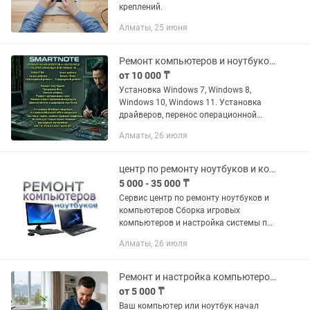
креплений.
Алматы, 25 июня
Ремонт компьютеров и ноутбуков. Сборка Пк.
от 10 000 ₸
Установка Windows 7, Windows 8,
Windows 10, Windows 11. Установка
драйверов, перенос операционной
системы с HDD на SSD. Установка
Алматы, 26 июля
программного обеспечения: Microsoft
Office 2016, 2019, 2022,...
центр по ремонту ноутбуков и компьютеров Сборка игровых компьютеров
5 000 - 35 000 ₸
Сервис центр по ремонту ноутбуков и
компьютеров Сборка игровых
компьютеров и настройка системы под
любые задачи Восстановление данных
Алматы, 26 июля
( в случае их возможности ) Чистка
системы охлаждения и замена...
Ремонт и настройка компьютеров/ноутбуков в Алматы. Выезд на дом.
от 5 000 ₸
Ваш компьютер или ноутбук начал