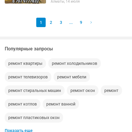
Алматы, 14 июля
ВАЖНО! Гарантия
конфиденциальности данных.
Ноутбуки: Офисные, игровые...
1
2
3
...
9
Популярные запросы
ремонт квартиры
ремонт холодильников
ремонт телевизоров
ремонт мебели
ремонт стиральных машин
ремонт окон
ремонт
ремонт котлов
ремонт ванной
ремонт пластиковых окон
Показать еще
ремонт холодильников на дому