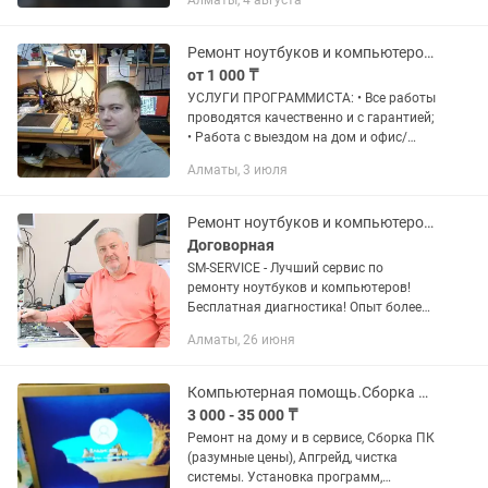
Алматы, 4 августа
без накруток и «выдуманных»
поломок. Нужна помощь с
компьютером,...
Ремонт ноутбуков и компьютеров! Установка windows
от 1 000 ₸
УСЛУГИ ПРОГРАММИСТА: • Все работы
проводятся качественно и с гарантией;
• Работа с выездом на дом и офис/
выезд бесплатный; (24 часа без
Алматы, 3 июля
выходных, звоните в любое время
суток) Прайс лист: Выезд по...
Ремонт ноутбуков и компьютеров Алматы.Качественно.Честно. Надёжно.
Договорная
SM-SERVICE - Лучший сервис по
ремонту ноутбуков и компьютеров!
Бесплатная диагностика! Опыт более
17 лет. ‐‐-------‐------------------------------------- Мы
Алматы, 26 июня
решаем 99% проблем с ноутбуками и...
Компьютерная помощь.Сборка пк. Ремонт,чистка, установка ПО Выкуп ноутбуков.
3 000 - 35 000 ₸
Ремонт на дому и в сервисе, Сборка ПК
(разумные цены), Апгрейд, чистка
системы. Установка программ,