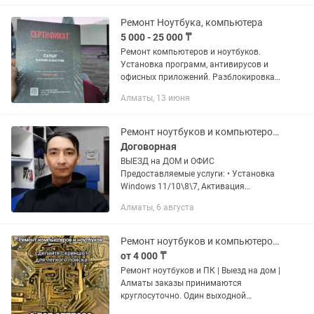
Ремонт Ноутбука, компьютера
5 000 - 25 000 ₸
Ремонт компьютеров и ноутбуков.
Установка программ, антивирусов и
офисных приложений. Разблокировка
паролей, установка драйверов. Быстро
Алматы, 13 июня
и недорого.
Ремонт ноутбуков и компьютеров установка Виндовс 10.11про
Договорная
ВЫЕЗД на ДОМ и ОФИС
Предоставляемые услуги: • Установка
Windows 11/10\8\7, Активация
Windows! • Установка Microsoft ofice
Алматы, 6 августа
(Word, Excel, PowerPoint), Антивирусы •
Установка Драйвера! • Устранение...
Ремонт ноутбуков и компьютеров профессионально.
от 4 000 ₸
Ремонт ноутбуков и ПК | Выезд на дом |
Алматы заказы принимаются
круглосуточно. Один выходной
плавающий. Работаем официально!