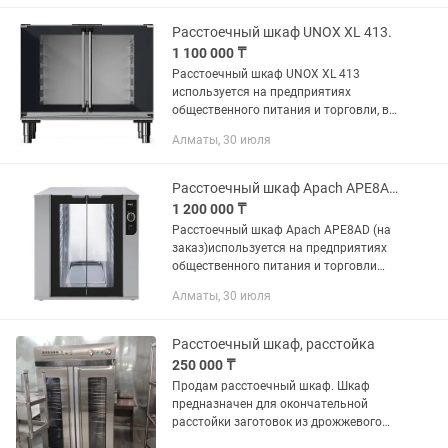
дрожжевых тестовых заготовок перед
началом...
Расстоечный шкаф UNOX XL 413.
1 100 000 ₸
Расстоечный шкаф UNOX XL 413
используется на предприятиях
общественного питания и торговли, в
пекарнях и кондитерских для
Алматы, 30 июля
расстойки тестовых заготовок, в
процессе которой тесто увеличивается
в...
Расстоечный шкаф Apach APE8AD(заказ)используется на предприятиях общепита
1 200 000 ₸
Расстоечный шкаф Apach APE8AD (на
заказ)используется на предприятиях
общественного питания и торговли
для расстойки тестовых заготовок, в
Алматы, 30 июля
процессе которой тесто увеличивается
в объеме и приобретает...
Расстоечный шкаф, расстойка
250 000 ₸
Продам расстоечный шкаф. Шкаф
предназначен для окончательной
расстойки заготовок из дрожжевого
теста перед выпечкой. Вмещает 26