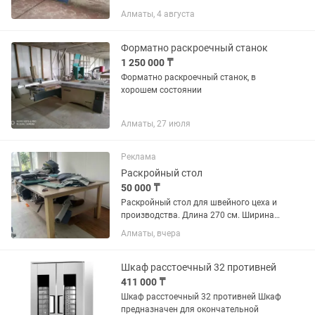
установка ( вытяжка )
Алматы, 4 августа
2.Кромкооблицовочный станок Filato
385QLP c подфуговкой.( 6 операций
(узлов)...
Форматно раскроечный станок
1 250 000 ₸
Форматно раскроечный станок, в
хорошем состоянии
Алматы, 27 июля
Реклама
Раскройный стол
50 000 ₸
Раскройный стол для швейного цеха и
производства. Длина 270 см. Ширина
150 см. Высота 85 см. Ножки очень
Алматы, вчера
прочные, сделаны из дерева.
Выдерживают большой вес. Без
нижнего уровня. Цена 80 тыс тг....
Шкаф расстоечный 32 противней
411 000 ₸
Шкаф расстоечный 32 противней Шкаф
предназначен для окончательной