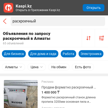
Kaspi.kz
Открыть
Открыть в Приложении Kaspi.kz
Объявления по запросу
раскроечный в Алматы
65 объявлений
Для бизнеса
Для дома и сада
Работа
Электроника
Алматы
Цена
На обмен
Есть фото
Реклама
Продам форматно раскроечный станок
1 400 000 ₸
Форматно раскроечный станок длинна
пропила 3200мм основная пила и
подрезная подъем автоматически