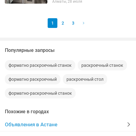
Алматы, 28 июля
противней. Габариты (Ш.Г.В): 9869175
см. Работает от 220...
1
2
3
Популярные запросы
форматно раскроечный станок
раскроечный станок
форматно раскроечный
раскроечный стол
форматно-раскроечный станок
Похожие в городах
Объявления в Астане