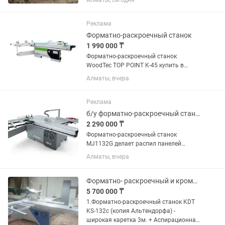
Алматы, сегодня
Реклама
Форматно-раскроечный станок
1 990 000 ₸
Форматно-раскроечный станок
WoodTec TOP POINT K-45 купить в
Алматы с доставкой по всему
Алматы, вчера
Казахстану. Самая лучшая цена в
Казахстане! В наличии на складе.
Наша компания предлагает форматно
Реклама
раскроечный...
б/у форматно-раскроечный станок
2 290 000 ₸
Форматно-раскроечный станок
MJ1132G делает распил панелей
простым и удобным.Мощный мотор
Алматы, вчера
пилы, легкая в управлении подвижная
каретка, точная направляющая доска.
Высота пилы регулируется...
Форматно- раскроечный и кромкооблицовочный станки
5 700 000 ₸
1.Форматно-раскроечный станок KDT
KS-132c (копия Альтендорфа) -
широкая каретка 3м. + Аспирационная