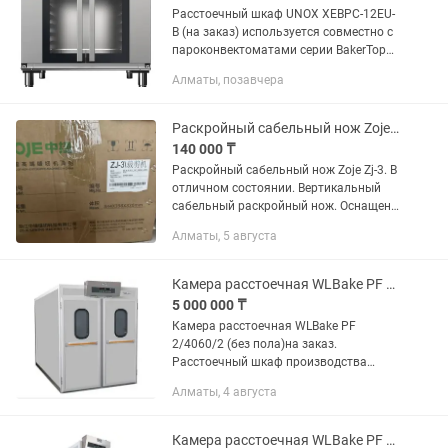
Расстоечный шкаф UNOX XEBPC-12EU-
B (на заказ) используется совместно с
пароконвектоматами серии BakerTop
(за исключением больших моделей и
Алматы, позавчера
моделей с тележками) на
предприятиях общественного
питания...
Раскройный сабельный нож Zoje zj-3
140 000 ₸
Раскройный сабельный нож Zoje Zj-3. В
отличном состоянии. Вертикальный
сабельный раскройный нож. Оснащен
автоматическим двухсторонним
Алматы, 5 августа
ленточным заточным устройством.
Для разных видов...
Камера расстоечная WLBake PF 2/4060/2 (без пола)
5 000 000 ₸
Камера расстоечная WLBake PF
2/4060/2 (без пола)на заказ.
Расстоечный шкаф производства
WLBake, используется в пекарнях и
Алматы, 4 августа
кондитерских цехах для производства
широкого ассортимента изделий из...
Камера расстоечная WLBake PF 2/6080/1 (без пола)