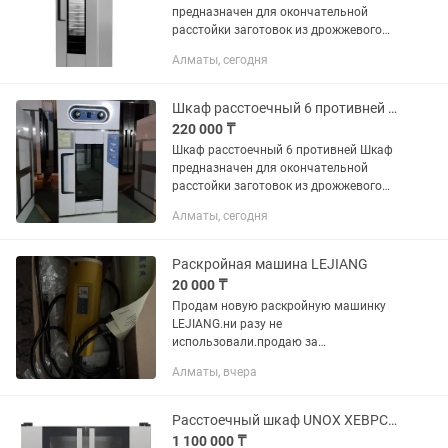
предназначен для окончательной
расстойки заготовок из дрожжевого
теста перед выпечкой. Вмещает 13
Алматы, сегодня
противней. Оснащен одной дверцей и
полом. Выполнен из серого...
Шкаф расстоечный 6 противней Шкаф предназначен для окончательной расстойки
220 000 ₸
Шкаф расстоечный 6 противней Шкаф
предназначен для окончательной
расстойки заготовок из дрожжевого
теста перед выпечкой. Вмещает 6
Алматы, сегодня
противней. Оснащен одной дверцей и
полом. Выполнен из серого...
Раскройная машина LEJIANG
20 000 ₸
Продам новую раскройную машинку
LEJIANG.ни разу не
использовали.продаю за
ненадобностью
Алматы, вчера
Расстоечный шкаф UNOX XEBPC-12EU-B используется совместно
1 100 000 ₸