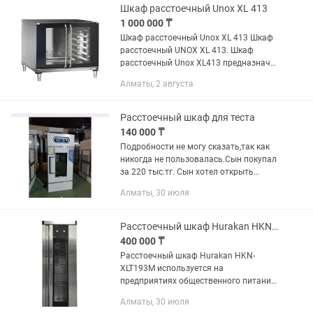
режим 70...
Шкаф расстоечный Unox XL 413
1 000 000 ₸
Шкаф расстоечный Unox XL 413 Шкаф
расстоечный UNOX XL 413. Шкаф
расстоечный Unox XL413 предназначен
для расстойки хлебобулочных
Алматы, 2 августа
продуктов, кондитерских изделий
(круассанов, рогаликов, бубликов,...
Расстоечный шкаф для теста
140 000 ₸
Подробности не могу сказать,так как
никогда не пользовалась.Сын покупал
за 220 тыс.тг. Сын хотел открыть
кулинарный цех,но так и не
Алматы, 30 июля
открыл.Новая в коробке,Отдам за 140
тыс.тг.Идеально подходит для...
Расстоечный шкаф Hurakan HKN-XLT193M
400 000 ₸
Расстоечный шкаф Hurakan HKN-
XLT193M используется на
предприятиях общественного питания
и торговли для создания комфортных
Алматы, 30 июля
условий для расстойки и брожения