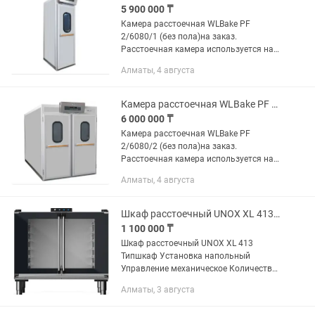
5 900 000 ₸
Камера расстоечная WLBake PF
2/6080/1 (без пола)на заказ.
Расстоечная камера используется на
предприятиях пищевой
Алматы, 4 августа
промышленности, общественного
питания и в пекарнях для расстойки
тестовых заготовок...
Камера расстоечная WLBake PF 2/6080/2 (без пола)
6 000 000 ₸
Камера расстоечная WLBake PF
2/6080/2 (без пола)на заказ.
Расстоечная камера используется на
предприятиях пищевой
Алматы, 4 августа
промышленности и в пекарнях для
расстойки тестовых заготовок из
дрожжевого теста, в...
Шкаф расстоечный UNOX XL 413. напольный механический
1 100 000 ₸
Шкаф расстоечный UNOX XL 413
Типшкаф Установка напольный
Управление механическое Количество
уровней6х2 Формат ёмкостей
Алматы, 3 августа
противень 600х400 мм Расстояние
между уровнями 75 мм Температурный