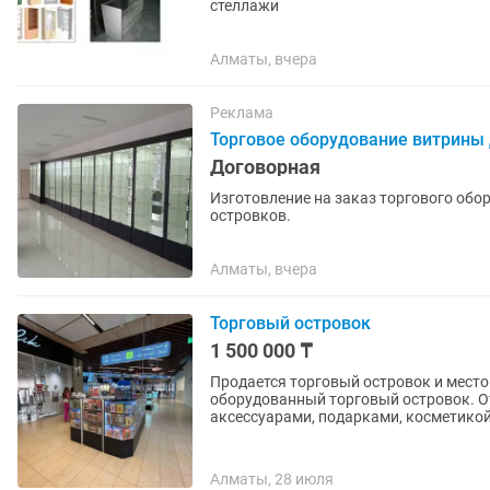
стеллажи
Алматы, вчера
Реклама
Торговое оборудование витрины 
Договорная
Изготовление на заказ торгового обор
островков.
Алматы, вчера
Торговый островок
1 500 000 ₸
Продается торговый островок и место 📍 Площадь: 6 кв. м Продается полность
оборудованный торговый островок. О
аксессуарами, подарками, косметикой 
Алматы, 28 июля