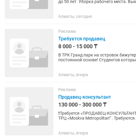
до 50 лет. Уборка рабочего места. Выклад
ответственный...
Алматы, сегодня
Реклама
Требуется продавец
8 000 - 15 000 ₸
В ТРК Гранд парк на островок бижутер
постоянной основе! Студентов которы
беспокоить! Требования: -...
Алматы, вчера
Реклама
Продавец-консультант
130 000 - 300 000 ₸
❗️Требуется «ПРОДАВЕЦ-КОНСУЛЬТАНТ» 
ТРЦ «Moskva Metropolitan” . Требуютс
работы приветствуется) на...
Алматы, вчера