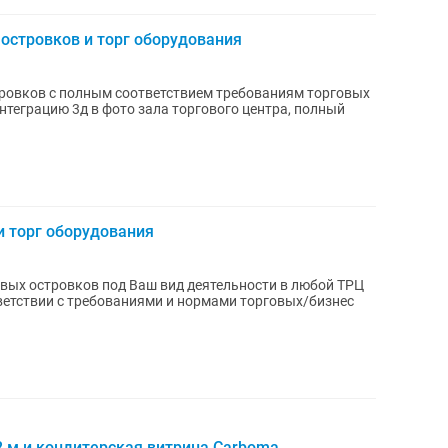
 островков и торг оборудования
ровков с полным соответствием требованиям торговых
нтеграцию 3д в фото зала торгового центра, полный
и торг оборудования
вых островков под Ваш вид деятельности в любой ТРЦ
тветствии с требованиями и нормами торговых/бизнес
2 м и кондитерская витрина Carboma