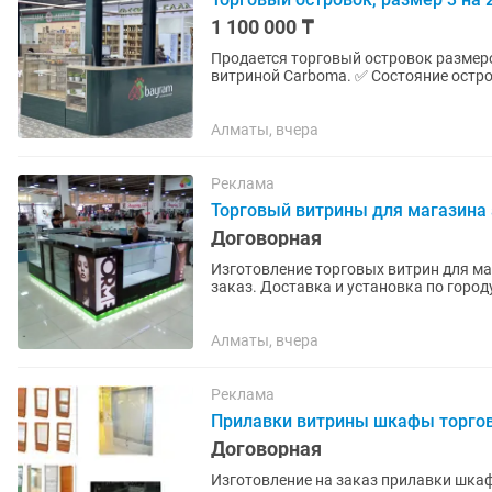
1 100 000 ₸
Продается торговый островок размеро
витриной Carboma. ✅ Состояние островка — как новый. ✅ Витрина в отличном состоянии,
полностью исправна и готова...
Алматы, вчера
Реклама
Торговый витрины для магазина
Договорная
Изготовление торговых витрин для ма
заказ. Доставка и установка по город
Алматы, вчера
Реклама
Прилавки витрины шкафы торго
Договорная
Изготовление на заказ прилавки шка