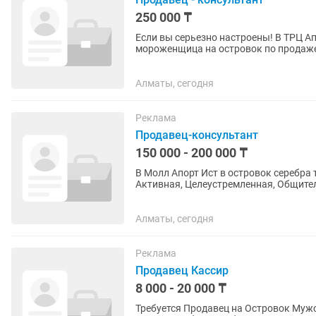
250 000 ₸
Если вы серьезно настроены! В ТРЦ А
мороженщица на островок по продаже
График 2/2 Обучение 2-3 дня...
Алматы, сегодня
Реклама
Продавец-консультант
150 000 - 200 000 ₸
В Молл Апорт Ист в островок серебра
Активная, Целеустремленная, Общител
(владеющая русским...
Алматы, сегодня
Реклама
Продавец Кассир
8 000 - 20 000 ₸
Требуется Продавец на Островок Мужских Аксессуаров. Требование: Девушка - Женщина от 23