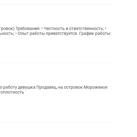
ровок) Требования: • Честность и ответственность; •
ость; • Опыт работы приветствуется. График работы:
ю работу девушка Продавец, на островок Мороженое
топлотность