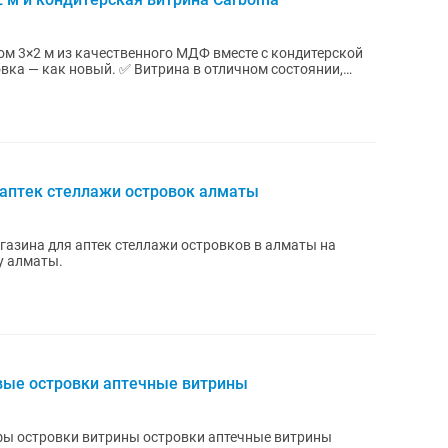
м 3×2 м из качественного МДФ вместе с кондитерской
 аптек стеллажи островок алматы
газина для аптек стеллажи островков в алматы на
у алматы.
вые островки аптечные витрины
фы островки витрины островки аптечные витрины