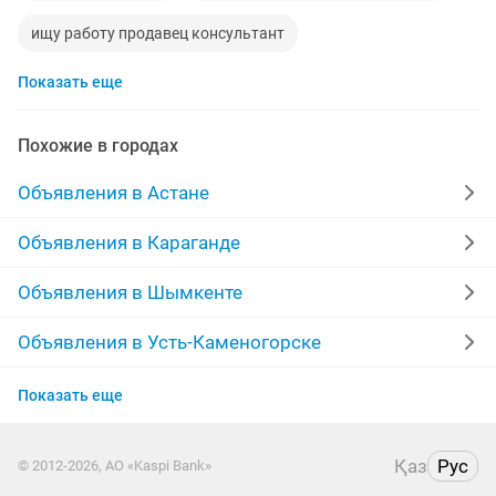
ищу работу продавец консультант
Показать еще
продавец косметики
продавец минимаркет
продавец отдел
Похожие в городах
требуется продавец в продуктовый магазин
Объявления в Астане
требуется продавец консультант
Объявления в Караганде
продавец-консультант магазин
продавец мебели
Объявления в Шымкенте
продавец детской одежды
продавец бытовой химии
Объявления в Усть-Каменогорске
Объявления в Костанае
продавец продукты питания
продавец неполный
Показать еще
Объявления в Таразе
продавец овощной
флорист продавец
Қаз
Рус
© 2012-2026, АО «Kaspi Bank»
Объявления в Павлодаре
продавец оптику
требуется продавец продуктовый