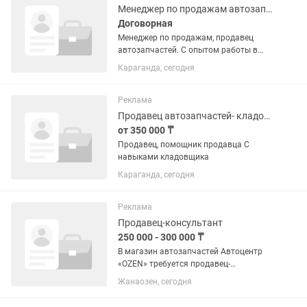
Обучение...
Менеджер по продажам автозапчастей
Договорная
Менеджер по продажам, продавец
автозапчастей. С опытом работы в
продажах. Занимаемся продажей
Караганда, сегодня
автозапчастей. Можно без опыта
работы в сфере автозапчастей Работа
с маркетплейсами
Реклама
Продавец автозапчастей- кладовщик
от 350 000 ₸
Продавец, помощник продавца С
навыками кладовщика
Караганда, сегодня
Реклама
Продавец-консультант
250 000 - 300 000 ₸
В магазин автозапчастей Автоцентр
«OZEN» требуется продавец-
консультант Требования:
Жанаозен, сегодня
•Ответственность •Внимательность
•Исполнительность