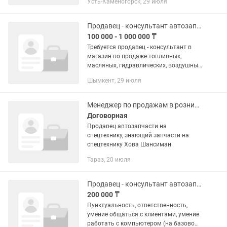
Усть-Каменогорск, 29 июля
Продавец - консультант автозапчастей
100 000 - 1 000 000 ₸
Требуется продавец - консультант в
магазин по продаже топливных,
масляных, гидравлических, воздушных
фильтров для грузовой и спецтехники.
Шымкент, 29 июля
Работа с постоянными клиентами,
поиск новых, знание 1С и...
Менеджер по продажам в розничном магазине, автозапчасти на спецтехнику
Договорная
Продавец автозапчасти на
спецтехнику, знающий запчасти на
спецтехнику Хова Шансиман
Тараз, 20 июля
Продавец - консультант автозапчастей
200 000 ₸
Пунктуальность, ответственность,
умение общаться с клиентами, умение
работать с компьютером (на базовом