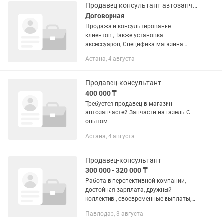
•Дисциплинированность Опыт работы:
Продавец консультант автозапчастей и аксессуаров для авто
•От 1 до 3...
Договорная
Продажа и консультирование
клиентов , Также установка
аксессуаров, Специфика магазина
продажа аксессуаров и запчастей для
Астана, 4 августа
китайских авто. График работы с 10.00-
20.00 Нужен мужчина от 25 лет,...
Продавец-консультант
400 000 ₸
Требуется продавец в магазин
автозапчастей Запчасти на газель С
опытом
Астана, 4 августа
Продавец-консультант
300 000 - 320 000 ₸
Работа в перспективной компании,
достойная зарплата, дружный
коллектив , своевременные выплаты,
карьерный рост. Сотрудники нашей
Павлодар, 3 августа
компании проходят обучение на