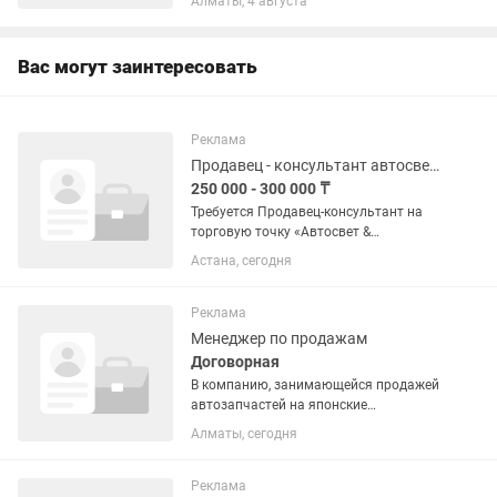
Алматы, 4 августа
Вас могут заинтересовать
Реклама
Продавец - консультант автосвета и автозапчастей
250 000 - 300 000 ₸
Требуется Продавец-консультант на
торговую точку «Автосвет &
Аксессуары» Ты «живешь»
Астана, сегодня
автомобилями, знаешь разницу в
автомобилях и хочешь работать там,
где твои знания приносят реальные
Реклама
деньги?...
Менеджер по продажам
Договорная
В компанию, занимающейся продажей
автозапчастей на японские
автомобили, требуется активный,
Алматы, сегодня
целеустремлённый сотрудник на
позицию " Продавец автозапчастей".
Условия по трудоустройству: 1)
Реклама