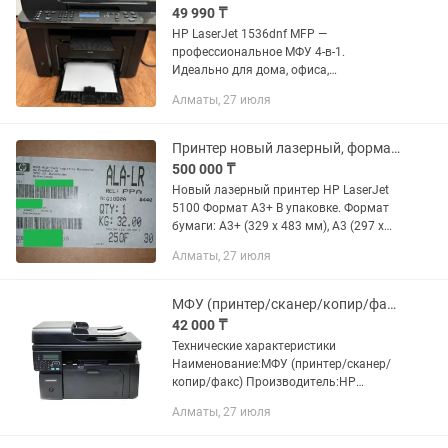
49 990 ₸
HP LaserJet 1536dnf MFP —
профессиональное МФУ 4-в-1.
Идеально для дома, офиса,
бухгалтерии! Преимущества
Алматы, 27 июля
устройства: - Лазерная ч/б печать —
быстро, четко, экономично - Печать,
сканирование,...
Принтер новый лазерный, формат А3плюс, запечатанный HP Laserjet 5100
500 000 ₸
Новый лазерный принтер HP LaserJet
5100 Формат А3+ В упаковке. Формат
бумаги: A3+ (329 x 483 мм), A3 (297 x
420 мм), A4 (210 x 297 мм); лоток 1: от
Алматы, 27 июля
76.2 х 127 до 312 х 470 мм, лоток 2 и 3:
от...
МФУ (принтер/сканер/копир/факс) HP LaserJet Pro M1214nfh MFP Лазерная
42 000 ₸
Технические характеристики
Наименование:МФУ (принтер/сканер/
копир/факс) Производитель:HP
Модель:LaserJet Pro M1214nfh MFP
Алматы, 27 июля
Технология печати:Лазерная (чб)
Формат:A4 Максимальная скорость