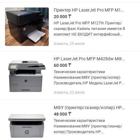
Принтер HP LaserJet Pro MFP M127fn
20 000 ₸
HP LaserJet Pro MFP M127fn Принтер/
сканер/факс Кабель питания имеется В
комплект НЕ ВХОДИТ интерфейсный
USB-кабель Печать Ч/Б Имеется
Алматы, 25 июля
руководство по инструкции + диск
Договорная
HP LaserJet Pro MFP M428dw МФУ (принтер/копир) Лазерная (чб) A4
60 000 ₸
Технические характеристики
Наименование:МФУ (принтер/копир)
Производитель:HP Модель:LaserJet Pro
MFP M428dw Технология
Алматы, 23 июля
печати:Лазерная (чб) Формат:A4
Максимальная скорость...
МФУ (принтер/сканер/копир) HP LaserJet M141a Лазерная (чб) A4
48 000 ₸
Технические характеристики
Наименование:МФУ (принтер/сканер/
копир) Производитель:HP
Модель:LaserJet M141a Технология