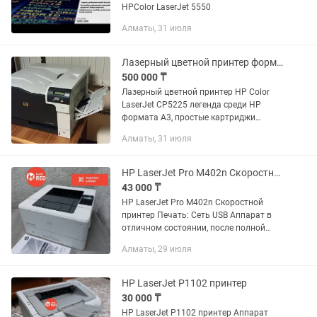
HPColor LaserJet 5550
Алматы, 31 июля
Лазерный цветной принтер формата A3 HP Color LaserJet CP5225
500 000 ₸
Лазерный цветной принтер HP Color
LaserJet CP5225 легенда среди HP
формата А3, простые картриджи
которые можно заправлять ⛽ , не
Алматы, 31 июля
дорогой сервис , и неприхотливость
данной модели давно снискали славу...
HP LaserJet Pro M402n Скоростной принтер
43 000 ₸
HP LaserJet Pro M402n Скоростной
принтер Печать: Сеть USB Аппарат в
отличном состоянии, после полной
профилактики. В комплекте
Алматы, 29 июля
заправленный картридж и все провода
USB, шнур...
HP LaserJet P1102 принтер
30 000 ₸
HP LaserJet P1102 принтер Аппарат