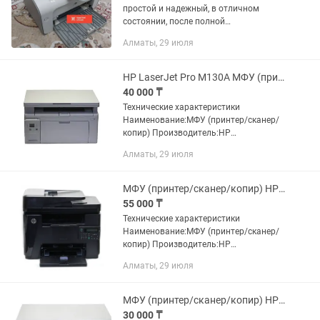
простой и надежный, в отличном
состоянии, после полной
профилактики, Печатает так же
Алматы, 29 июля
отлично. В комплекте заправленный
картридж, USB кабель и шнур
питание....
HP LaserJet Pro M130A МФУ (принтер/сканер/копир) Лазерная (чб) A4
40 000 ₸
Технические характеристики
Наименование:МФУ (принтер/сканер/
копир) Производитель:HP
Модель:LaserJet Pro M130A Технология
Алматы, 29 июля
печати:Лазерная (чб) Формат:A4
Максимальная скорость печати:22...
МФУ (принтер/сканер/копир) HP LaserJet Pro M225dn Лазерная (чб) A4
55 000 ₸
Технические характеристики
Наименование:МФУ (принтер/сканер/
копир) Производитель:HP
Модель:LaserJet Pro M225dn
Алматы, 29 июля
Технология печати:Лазерная (чб)
Формат:A4 Максимальная скорость
печати:26...
МФУ (принтер/сканер/копир) HP LaserJet Pro M1132MFP Лазерная (чб) A4
30 000 ₸