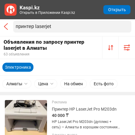
Kaspi.kz
Открыть
Открыть в Приложении Kaspi.kz
Объявления по запросу принтер
laserjet в Алматы
63 объявления
Электроника
Алматы
Цена
На обмен
Есть фото
Реклама
Принтер HP LaserJet Pro M203dn
40 000 ₸
HP LaserJet Pro M203dn (дуплекс +
сеть) — Алматы в хорошем состоянии.
•Дуплекс •Сеть Ethernet •Полный