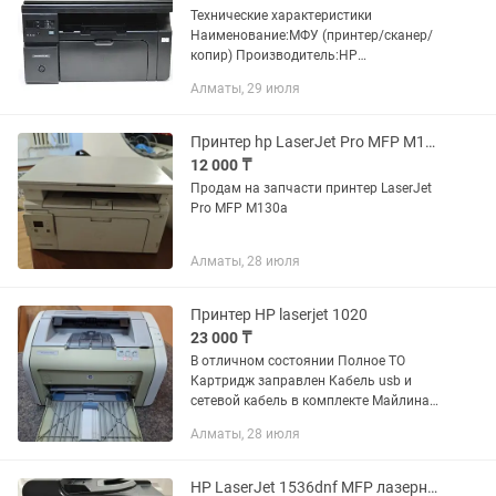
Технические характеристики
Наименование:МФУ (принтер/сканер/
копир) Производитель:HP
Модель:LaserJet Pro M1132MFP
Алматы, 29 июля
Технология печати:Лазерная (чб)
Формат:A4 Максимальная скорость
печати:18...
Принтер hp LaserJet Pro MFP M130a на запчасти
12 000 ₸
Продам на запчасти принтер LaserJet
Pro MFP M130a
Алматы, 28 июля
Принтер HP laserjet 1020
23 000 ₸
В отличном состоянии Полное ТО
Картридж заправлен Кабель usb и
сетевой кабель в комплекте Майлина
75 Магазин компьютеры и
Алматы, 28 июля
комплектующие С 10 до 17
HP LaserJet 1536dnf MFP лазерное многофункциональное МФУ принтер