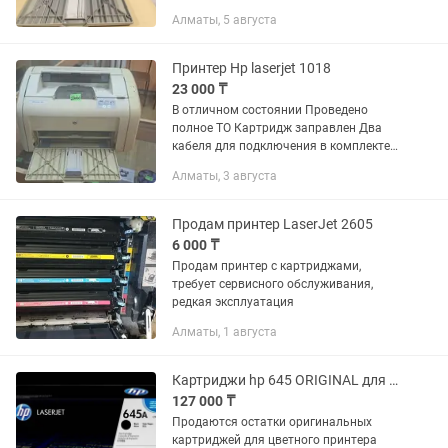
Алматы, 5 августа
Принтер Hp laserjet 1018
23 000 ₸
В отличном состоянии Проведено
полное ТО Картридж заправлен Два
кабеля для подключения в комплекте
Магазин Компьютеры и
Алматы, 3 августа
комплектующие Ул. Майлина 75 С 10
до 17
Продам принтер LaserJet 2605
6 000 ₸
Продам принтер с картриджами,
требует сервисного обслуживания,
редкая эксплуатация
Алматы, 1 августа
Картриджи hp 645 ORIGINAL для принтера hp Color LaserJet 5550 все цвета
127 000 ₸
Продаются остатки оригинальных
картриджей для цветного принтера