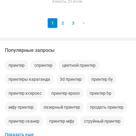
Алматы, 23 июля
печати:Лазерная (чб) Формат:A4
Максимальная скорость печати:20...
1
2
3
Популярные запросы
принтер
спринтер
цветной принтер
принтеры караганда
3d принтер
принтер бу
принтер ксерокс
принтер epson
принтер hp
мфу принтер
лазерный принтер
продать принтер
принтер сканер
принтер мфу
струйный принтер
Показать еще
картридж принтер
принтер samsung