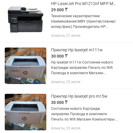
печати:18...
HP LaserJet Pro M1212nf MFP МФУ (принтер/сканер/копир/факс) Лазерная
29 000 ₸
Технические характеристики
Наименование:МФУ (принтер/сканер/
копир/факс) Производитель:HP
Модель:LaserJet Pro M1212nf MFP
Алматы, 27 июля
Технология печати:Лазерная (чб)
Формат:A4 Максимальная скорость
печати:18...
Принтер Hp laserjet m111w
30 000 ₸
Hp laserjet m111w Состояние нового
Картридж заправлен Печать по Wifi
Провода в комплекте Магазин
Компьютеры и комплектующие
Алматы, 25 июля
Майлина 75 С 10 до 17
Принтер Hp laserjet pro m15w
30 000 ₸
Состояние нового Картридж
заправлен Провода в комплекте
Печать по Wifi Магазин Компьютеры и
комплектующие Майлина 75 С 10 до 17
Алматы, 25 июля