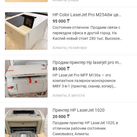
Алматы, вчера
комплект (принтер + кабели) Всё
работает. Надёжный лазерный
принтер. Цена: 40 000 тг (торг...
HP Color LaserJet Pro M254dw цветной лазерный принтер.
95 000 ₸
Состояние отличное. Продаем связи с
переездом офиса в другой город. На
Каспий новый стоит 280 тыс. Высокое
качество печати и сканера.
Алматы, позавчера
Разрешение качество 600х600dpi,
Поддерживает AirPrint-печать...
Продам принтер Hp laserjet pro mfp m130a
85 000 ₸
HP LaserJet Pro MFP M130a — это
компактное лазерное монохромное
МФУ 3-в-1 (принтер, сканер, копир),
разработанное для дома или
Алматы, 6 августа
небольшого офиса.Главные
характеристикиСкорость печати: до 22
стр./мин...
Принтер HP LaserJet 1020
20 000 ₸
Продаем принтер HP LaserJet 1020, в
отличном рабочем состоянии.
Самовывоз, Алматы.