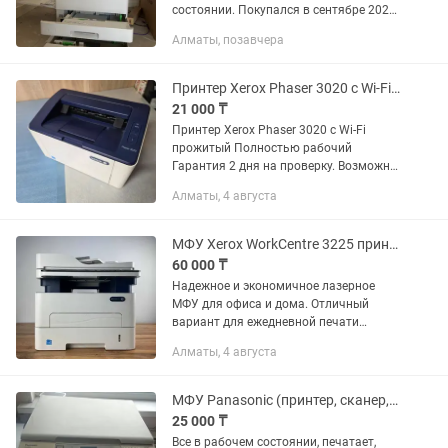
состоянии. Покупался в сентябре 2022
года, использовался аккуратно, сейчас
Алматы, позавчера
периодически печатаем на нем.
Подходит для офиса,...
Принтер Xerox Phaser 3020 с Wi-Fi прошит
21 000 ₸
Принтер Xerox Phaser 3020 с Wi-Fi
прожитый Полностью рабочий
Гарантия 2 дня на проверку. Возможна
доставка и установка за отдельную
Алматы, 4 августа
плату. А также есть другие варианты
Мфу.
МФУ Xerox WorkCentre 3225 принтер /сканер/копир/факс USB, WiFi
60 000 ₸
Надежное и экономичное лазерное
МФУ для офиса и дома. Отличный
вариант для ежедневной печати
документов. Характеристики: - Модель:
Алматы, 4 августа
Xerox WorkCentre 3225 - Тип печати:
Черно-белая, лазерная -...
МФУ Panasonic (принтер, сканер, ксерокс)
25 000 ₸
Все в рабочем состоянии, печатает,