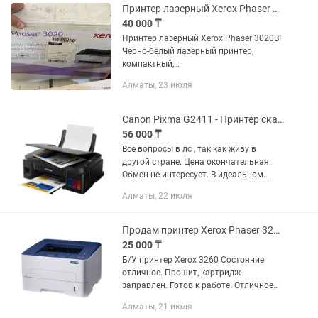
Принтер лазерный Xerox Phaser 3020 BI
40 000 ₸
Принтер лазерный Xerox Phaser 3020BI
Чёрно-белый лазерный принтер,
компактный,
экономичный.БУ,печатает.
Алматы, 23 июля
Canon Pixma G2411 - Принтер сканер ксерокс 3в1
56 000 ₸
Все вопросы в лс , так как живу в
другой стране. Цена окончательная.
Обмен не интересует. В идеальном
состоянии, использовался мало. В
Алматы, 22 июля
комплекте 1бутылка новой чёрной
краски и пол бутылки...
Продам принтер Xerox Phaser 3260
25 000 ₸
Б/У принтер Xerox 3260 Состояние
отличное. Прошит, картридж
заправлен. Готов к работе. Отличное
решение для дома и офиса.
Алматы, 21 июля