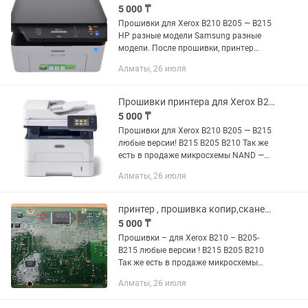
5 000 ₸
Прошивки для Xerox B210 B205 — B215
HP разные модели Samsung разные
модели. После прошивки, принтер
будет работать без ЧиПов! В
Алматы, 26 июля
дальнейшем, сможете заправлять без
замены ЧиПов! Не нужно будет...
Прошивки принтера для Xerox B210 B205 — B215 Новые версии
5 000 ₸
Прошивки для Xerox B210 B205 — B215
любые версии! B215 B205 B210 Так же
есть в продаже микросхемы NAND —
прошитые оригинальном! HP разные
Алматы, 26 июля
модели Samsung разные модели.
После прошивки, принтер...
принтер , прошивка копир,сканер Xerox B215 B210B205. Hp ,Samsung
5 000 ₸
Прошивки – для Xerox B210 – B205-
B215 любые версии ! B215 B205 B210
Так же есть в продаже микросхемы
NAND - прошитые оригиналом ! И
Алматы, 26 июля
Прошитые микросхемы . HP – разные
модели Samsung – разные...