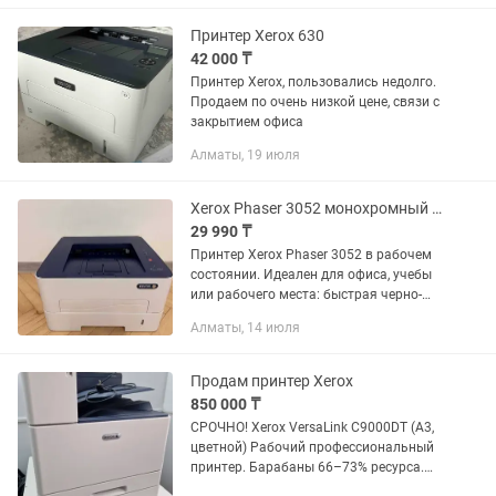
Принтер Xerox 630
42 000 ₸
Принтер Xerox, пользовались недолго.
Продаем по очень низкой цене, связи с
закрытием офиса
Алматы, 19 июля
Xerox Phaser 3052 монохромный лазер USBLANWiFi Принтер
29 990 ₸
Принтер Xerox Phaser 3052 в рабочем
состоянии. Идеален для офиса, учебы
или рабочего места: быстрая черно-
белая печать, сетевые возможности.
Алматы, 14 июля
Характеристики: - Черно-белая
лазерная печать -...
Продам принтер Xerox
850 000 ₸
СРОЧНО! Xerox VersaLink C9000DT (A3,
цветной) Рабочий профессиональный
принтер. Барабаны 66–73% ресурса.
Требуется замена тонера и developer