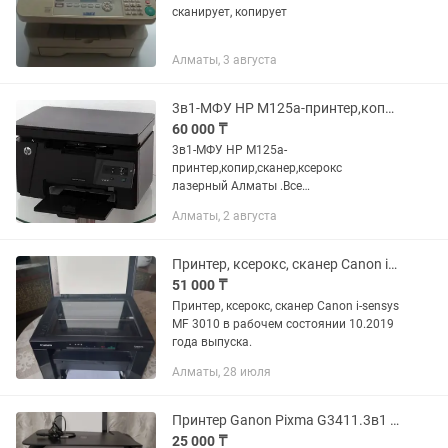
сканирует, копирует
Алматы, 3 августа
3в1-МФУ HP M125a-принтер,копир,сканер,ксерокс лазерный Алматы-Almaty
60 000 ₸
3в1-МФУ HP M125a-
принтер,копир,сканер,ксерокс
лазерный Алматы .Все
шнуры,картридж в комплекте.
Алматы, 2 августа
ГАРАНТИЯ на работоспособность
устройства-проверка на месте.
звоните,пишите ГАРАНТИЯ на...
Принтер, ксерокс, сканер Canon i-sensys MF 3010 бу 10.2019 кв.
51 000 ₸
Принтер, ксерокс, сканер Canon i-sensys
MF 3010 в рабочем состоянии 10.2019
года выпуска.
Алматы, 28 июля
Принтер Ganon Pixma G3411.3в1 принтер,сканер,ксерокс. Можно на запчасти.Не
25 000 ₸