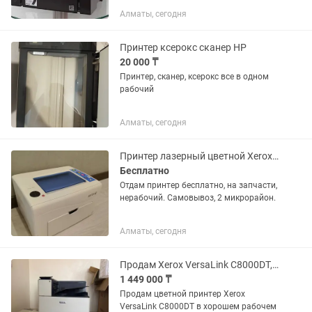
Алматы-Almaty шнуры,картридж-все в
Алматы, сегодня
комплекте. КЭНОН Имеется кол-во.
ПРИНТЕРЫ Б.У(бывшие в
употреблении)-"горе тендерщиков"
Принтер ксерокс сканер HP
просьба не...
20 000 ₸
Принтер, сканер, ксерокс все в одном
рабочий
Алматы, сегодня
Принтер лазерный цветной Xerox phaser 6000
Бесплатно
Отдам принтер бесплатно, на запчасти,
нерабочий. Самовывоз, 2 микрорайон.
Алматы, сегодня
Продам Xerox VersaLink C8000DT, цветной A3 принтер, рабочий, малый пробег,
1 449 000 ₸
Продам цветной принтер Xerox
VersaLink C8000DT в хорошем рабочем