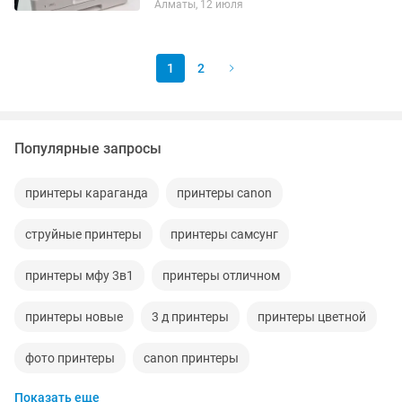
Алматы, 12 июля
Цена с учётом вложений Подойдёт
для...
1
2
Популярные запросы
принтеры караганда
принтеры canon
струйные принтеры
принтеры самсунг
принтеры мфу 3в1
принтеры отличном
принтеры новые
3 д принтеры
принтеры цветной
фото принтеры
canon принтеры
Показать еще
цветные принтеры
3d принтеры