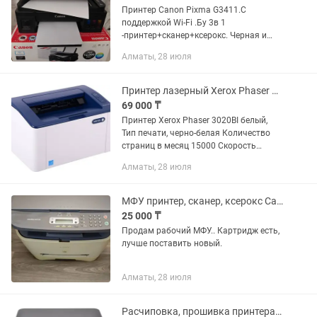
Принтер Canon Pixma G3411.С
поддержкой Wi-Fi .Бу 3в 1
-принтер+сканер+ксерокс. Черная и
цветная печать . Не рабочий. На
Алматы, 28 июля
принтере надо поменять 2
печатающие головки. С коробкой.
Можно на запчасти....
Принтер лазерный Xerox Phaser 3020BI
69 000 ₸
Принтер Xerox Phaser 3020BI белый,
Тип печати, черно-белая Количество
страниц в месяц 15000 Скорость
печати 20 стр/мин, А4 Максимальное
Алматы, 28 июля
разрешение 1200×1200dpi Объем
памяти 128 мб Частота процессора...
МФУ принтер, сканер, ксерокс Canon mf3228
25 000 ₸
Продам рабочий МФУ.. Картридж есть,
лучше поставить новый.
Алматы, 28 июля
Расчиповка, прошивка принтера, HP-Samsung-Xerox B210 215 205