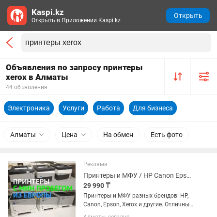
Kaspi.kz
Открыть
Открыть в Приложении Kaspi.kz
Объявления по запросу принтеры
xerox в Алматы
44 объявления
Электроника
Услуги
Работа
Для бизнеса
Алматы
Цена
На обмен
Есть фото
Реклама
Принтеры и МФУ / HP Canon Epson Xerox / Есть выбор
29 990 ₸
Принтеры и МФУ разных брендов: HP,
Canon, Epson, Xerox и другие. Отличный
вариант для дома, офиса, учебы,