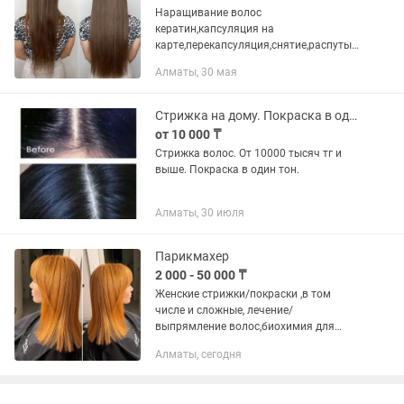
Наращивание волос
кератин,капсуляция на
карте,перекапсуляция,снятие,распутыв
ание колотунов,покраска
Алматы, 30 мая
волос,возможна укладка Выезд на дом
Стрижка на дому. Покраска в один тон.
от 10 000 ₸
Стрижка волос. От 10000 тысяч тг и
выше. Покраска в один тон.
Алматы, 30 июля
Парикмахер
2 000 - 50 000 ₸
Женские стрижки/покраски ,в том
числе и сложные, лечение/
выпрямление волос,биохимия для
волос.
Алматы, сегодня