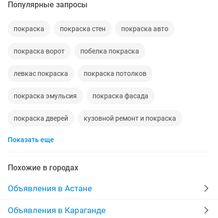
Популярные запросы
покраска
покраска стен
покраска авто
покраска ворот
побелка покраска
левкас покраска
покраска потолков
покраска эмульсия
покраска фасада
покраска дверей
кузовной ремонт и покраска
Показать еще
реставрация покраска
покраска обоев
покраска заборов
покраска бампер
Похожие в городах
покраска мдф
покраска дисков
Объявления в Астане
качественная покраска
кузовной ремонт покраска
Объявления в Караганде