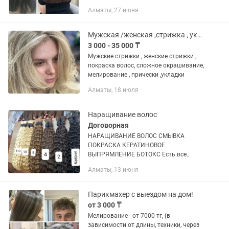
Алматы, 27 июня
Мужская /женская ,стрижка , укладки , прически, мелирование волос, покраска
3 000 - 35 000 ₸
Мужские стрижки , женские стрижки ,
покраска волос, сложное окрашивание,
мелирование , прически ,укладки
Алматы, 18 июля
Наращивание волос
Договорная
НАРАЩИВАНИЕ ВОЛОС СМЫВКА
ПОКРАСКА КЕРАТИНОВОЕ
ВЫПРЯМЛЕНИЕ БОТОКС Есть все
цвета волос для наращивания.Темно-
Алматы, 13 июня
русого цвета, блонд, омбре, также есть
кудрявые волосы.Волосы 100%
СЛАВЯНСКИЕ! Есть услуга...
Парикмахер с выездом на дом!
от 3 000 ₸
Мелирование - от 7000 тг, (в
зависимости от длины, техники, через