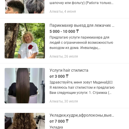
шапочку или фольгу) (Работа только
проф.составами.) Химическая завивка
Алматы, 4 июня
волос от 5000 тг БИО завивка - от 8000
тг Прикорневой объем...
Парикмахер выезд для лежачих больных, инвалидов и пенсионеров.
5 000 - 10 000 ₸
Предлагаю услуги парикмахера для
людей с ограниченной возможностью
выходом из дома. Инвалиды,
пенсионеры, лежачие больные.
Алматы, 26 июля
Стрижка, хим. завивка, покраска волос,
расчесывание и удаления...
Услуги hair стилиста
от 3 000 ₸
Здравствуйте, меня зовут Мадина🙌🏻
Я являюсь hair стилистом и предлагаю
Вам следующие услуги: 1. Стрижка (
лесенка, каскад, ровный срез, каре
Алматы, 30 июля
классическое) 2. Покраска волос в
один тон 3. Стрижка...
Укладки,кудри,афролоконы,выезд
от 7 000 ₸
Укладка