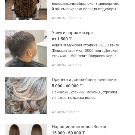
волос,локоны,афролоконы,прикорнево
й объем,покраска волос,выезд,сборы
на свадьбу или любой другой праздник
Алматы, 21 июня
Услуги парикмахера
от 1 500 ₸
Акция!!!! Мужская стрижка - 2000 тенге
Женская стрижка - 3000 тенге Детская
стрижка - 1500 тенге Покраска Корней -
4000 тенге Покраска средней длины
Алматы, 14 июля
волос в один тон - 6000 тенге
Прически , свадебные, вечерние , романтические !!! Локоны. плетения косиче
5 000 - 60 000 ₸
Прически , косички , локоны , стрижки ,
укладки , покраска волос.
Алматы, 9 июля
Наращивание волос Выезд
15 000 - 50 000 ₸