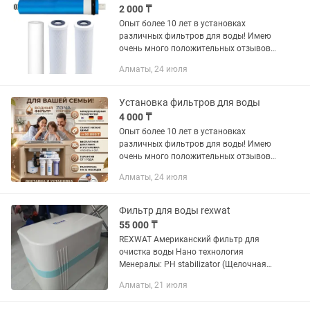
2 000 ₸
Опыт более 10 лет в установках
различных фильтров для воды! Имею
очень много положительных отзывов!
Подписывайтесь на инстаграм
Алматы, 24 июля
Установка, обслуживание фильтров
воды. Цены: Выезд и анализ воды - от...
Установка фильтров для воды
4 000 ₸
Опыт более 10 лет в установках
различных фильтров для воды! Имею
очень много положительных отзывов!
Подписывайтесь на инстаграм
Алматы, 24 июля
Установка, обслуживание фильтров
воды. Цены: Выезд и анализ воды - от...
Фильтр для воды rexwat
55 000 ₸
REXWAT Американский фильтр для
очистка воды Нано технология
Менералы: PH stabilizator (Щелочная
вода) Йодированна Ионы серебра
Алматы, 21 июля
Обратный осмос (мембранный
система)