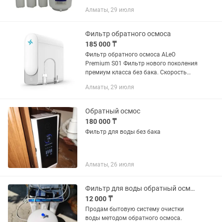
фильтрами (еще примерно на
Алматы, 29 июля
полгода). Установил и сразу можно
пользоваться. Комплект №2 — 15 000
Без картриджей и накопительного...
Фильтр обратного осмоса
185 000 ₸
Фильтр обратного осмоса ALeO
Premium S01 Фильтр нового поколения
премиум класса без бака. Скорость
фильтрации - 2 литра в минуту. Чистая,
Алматы, 29 июля
свежая вода без накипи. Компактный
размер. Размеры: (Ш х В...
Обратный осмос
180 000 ₸
Фильтр для воды без бака
Алматы, 26 июля
Фильтр для воды обратный осмос (с помпой и баком) б/у / На запчасти
12 000 ₸
Продам бытовую систему очистки
воды методом обратного осмоса.