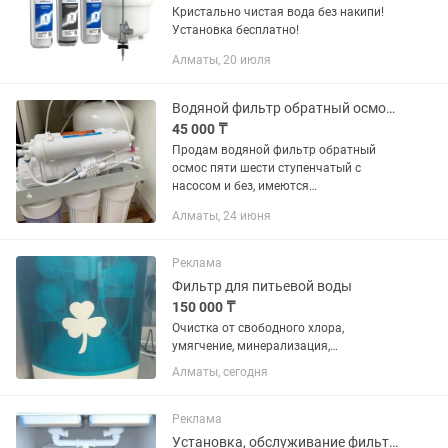
Кристально чистая вода без накипи!
Установка бесплатно!
Алматы, 20 июля
Водяной фильтр обратный осмос пяти шести ступенчатый
45 000 ₸
Продам водяной фильтр обратный
осмос пяти шести ступенчатый с
насосом и без, имеются
комплектующие, по цене ниже
Алматы, 24 июня
рыночной, розничная и оптовая
продажа, по всем вопросам
обращайтесь по телефону
Реклама
Фильтр для питьевой воды
150 000 ₸
Очистка от свободного хлора,
умягчение, минерализация,
обезжелезивание, обратный осмос,
Алматы, сегодня
насыщение воды водородом и ионами,
стерилизация
Реклама
Установка, обслуживание фильтров воды.