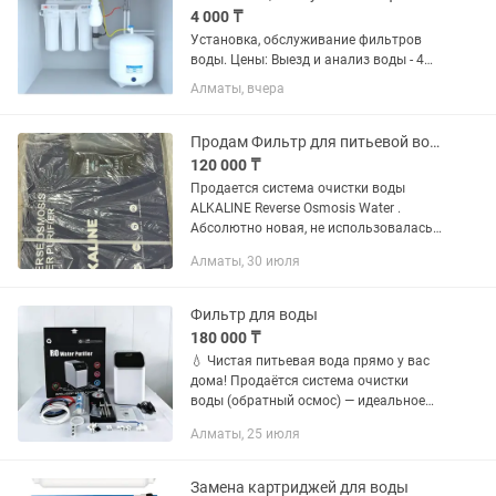
4 000 ₸
Установка, обслуживание фильтров
воды. Цены: Выезд и анализ воды - 4
000 Установка трехступенчатого
Алматы, вчера
фильтра - 8 000 Установка фильтра
типа осмос -12 000 - 14 000 Замена
картриджей - 2000 за...
Продам Фильтр для питьевой воды
120 000 ₸
Продается система очистки воды
ALKALINE Reverse Osmosis Water .
Абсолютно новая, не использовалась.
В заводской упаковке. 6-ступенчатая
Алматы, 30 июля
система фильтрации. Обратный осмос
(RO) с функцией...
Фильтр для воды
180 000 ₸
💧 Чистая питьевая вода прямо у вас
дома! Продаётся система очистки
воды (обратный осмос) — идеальное
решение для квартиры или дома.
Алматы, 25 июля
Фильтр очищает воду от хлора, солей,
бактерий, тяжёлых металлов и...
Замена картриджей для воды