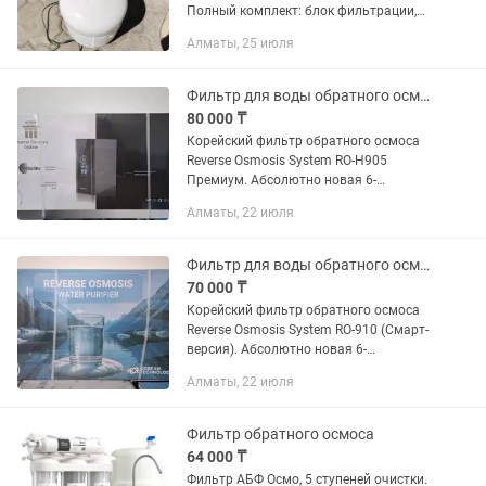
Полный комплект: блок фильтрации,
накопительный бак, повысительный
Алматы, 25 июля
насос (помпа), питьевой кран и
соединительные трубки. Состояние: б/
у,...
Фильтр для воды обратного осмоса RO-H905 Премиум (Корея)
80 000 ₸
Корейский фильтр обратного осмоса
Reverse Osmosis System RO-H905
Премиум. Абсолютно новая 6-
ступенчатая система глубокой очистки
Алматы, 22 июля
в закрытом черном корпусе. Заводская
запечатанная упаковка. Главные...
Фильтр для воды обратного осмоса RO-910 (Корея)
70 000 ₸
Корейский фильтр обратного осмоса
Reverse Osmosis System RO-910 (Смарт-
версия). Абсолютно новая 6-
ступенчатая система премиум-класса в
Алматы, 22 июля
закрытом черном корпусе. Заводская
запечатанная...
Фильтр обратного осмоса
64 000 ₸
Фильтр АБФ Осмо, 5 ступеней очистки.