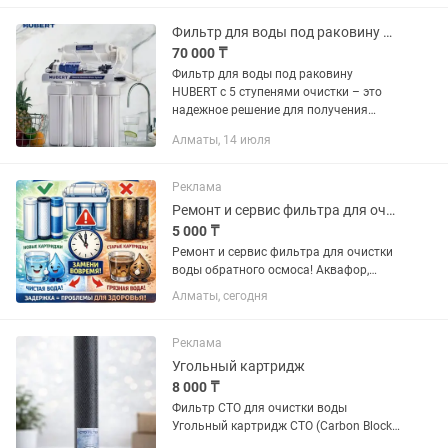
профессиональных систем под задачи
бизнеса • Установка,...
Фильтр для воды под раковину HUBERT ГУБЕРТ ХУБЕРТ 5 ступеней очистки
70 000 ₸
Фильтр для воды под раковину
HUBERT с 5 ступенями очистки – это
надежное решение для получения
чистой питьевой воды у вас дома.
Алматы, 14 июля
Удаляет хлор, тяжелые металлы,
бактерии, вирусы и улучшает вкус...
Реклама
Ремонт и сервис фильтра для очистки воды
5 000 ₸
Ремонт и сервис фильтра для очистки
воды обратного осмоса! Аквафор,
Гейзер, Aura, Hubert, Aquavit, и другие
Алматы, сегодня
модели! Гарантия качества.
Реклама
Угольный картридж
8 000 ₸
Фильтр CTO для очистки воды
Угольный картридж CTO (Carbon Block)
эффективно удаляет хлор, неприятный