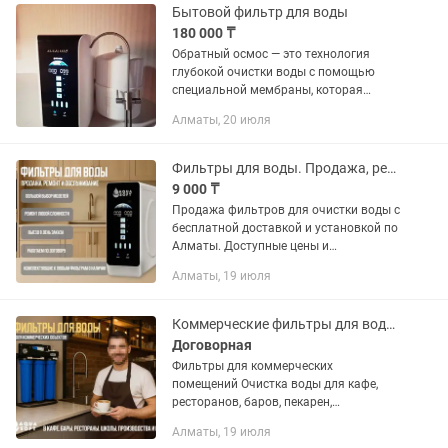
Бытовой фильтр для воды
180 000 ₸
Обратный осмос — это технология
глубокой очистки воды с помощью
специальной мембраны, которая
пропускает только молекулы воды,
Алматы, 20 июля
задерживая соли, бактерии, вирусы и
другие примеси. Фильтр обратного...
Фильтры для воды. Продажа, ремонт и замена картриджей. Есть рассрочка!
9 000 ₸
Продажа фильтров для очистки воды с
бесплатной доставкой и установкой по
Алматы. Доступные цены и
возможность оформления в рассрочку.
Алматы, 19 июля
Поченьу выбирают нас: • Высокое
качество материалов • Большой...
Коммерческие фильтры для воды. Подбор, установка, обслуживание, ремонт
Договорная
Фильтры для коммерческих
помещений Очистка воды для кафе,
ресторанов, баров, пекарен,
лабораторий и других объектов. Что
Алматы, 19 июля
предлагаем: • Подбор