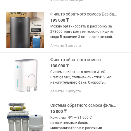
Алматы, позавчера
компонентов: — установка обратного
осмоса; — автоматизированные...
Фильтр обратного осмоса Без бака
195 000 ₸
Можно организовать в рассрочку за
273000 тенге кому интересно пишите
сюда В наличии 3 шт по заниженной
цене.на каспи цена 390000 тенге.
Алматы, 3 августа
Писать на сообщение. Помогу с
установкой бесплатно Оплата...
Фильтр обратного осмоса
130 000 ₸
Система обратного осмоса ALeO
Prestige S02, степеней очистки: 5 Без
накопительного бака. Скорость
фильтрации 1 литр в минуту. Размеры:
Алматы, 1 августа
(Ш х В х Г)18,9х39,1х43,5 см Новая
модель премиум-класса с...
Система обратного осмоса фильтр для питьевой воды
15 000 ₸
Комплект №1 — 31 000 С
накопительным баком,
минерализатором и рабочими