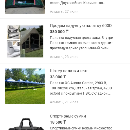
слоев:Двухслойная Количество
комнат:1.0 Особенности палатки/
Алматы, 27 июля
тента:Вентиляционные окна
Дополнительные
характеристики:Вместительность:2-3...
Продам надувную палатку 600D.
380 000 ₸
Палатка надувная цвета хаки. Внутри
Палатка темная за счет этого держит
прохладу.Каркас утолщенный очень
стойкий. Ткань палатки Оксфорд 600 D,
Алматы, 23 июля
очень прочная ткань устойчивая от
дождя, выдерживает...
Шатер палатки тент
33 000 ₸
Палатка XG Aurora Garden, 2903-B,
190190290 cm, Стальная труба, 420D
oxford с покрытием ПВХ, Складной,
Синий, Коричневая коробка Складная
Алматы, 21 июля
палатка XG Aurora Garden 2903-B
Удобная и быстрая в установке...
Спортивные сумки
18 500 ₸
Спортивные сумки новые Множество