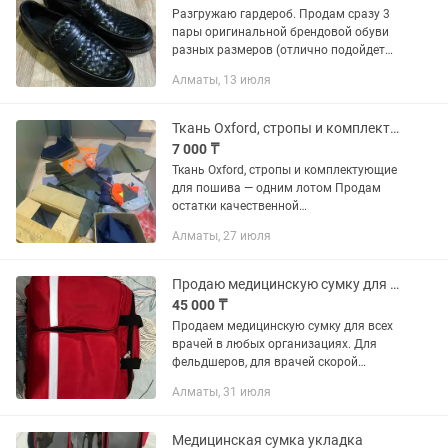
Разгружаю гардероб. Продам сразу 3
пары оригинальной брендовой обуви
разных размеров (отлично подойдет
для перепродажи или в семью). 1
Алматы, 13 июля
Bottega Veneta (Италия) — плетеные
люкс-лоферы, размер 40....
Ткань Oxford, стропы и комплектующие для пошива одним лотом
7 000 ₸
Ткань Oxford, стропы и комплектующие
для пошива — одним лотом Продам
остатки качественной
водоотталкивающей ткани Oxford
Алматы, 27 июля
разных цветов, а также стропы и
заготовки для пошива. В комплекте: •
ткань...
Продаю медицинскую сумку для всех врачей
45 000 ₸
Продаем медицинскую сумку для всех
врачей в любых организациях. Для
фельдшеров, для врачей скорой
помощи, для врачей во всех детско-
Алматы, 31 июля
юношеских школах итд. Размера длина
43см, высота 35см, ширина 18см....
Медицинская сумка укладка