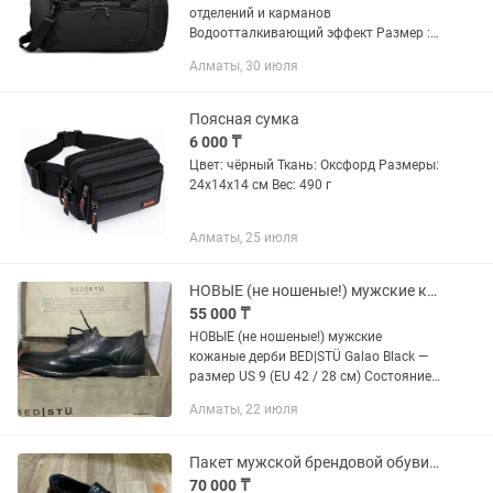
отделений и карманов
Водоотталкивающий эффект Размер :
51х27 х22см Материал : Прочный
Алматы, 30 июля
Оксфорд с защитой от царапин
Поясная сумка
6 000 ₸
Цвет: чёрный Ткань: Оксфорд Размеры:
24х14х14 см Вес: 490 г
Алматы, 25 июля
НОВЫЕ (не ношеные!) мужские кожаные дерби BEDST Galao Black
55 000 ₸
НОВЫЕ (не ношеные!) мужские
кожаные дерби BED|STÜ Galao Black —
размер US 9 (EU 42 / 28 см) Состояние
— 10/10, абсолютно новые! Никогда не
Алматы, 22 июля
надевались (максимум примерка),
полный комплект:...
Пакет мужской брендовой обуви (Bottega Veneta, JM, Alex Giardini)
70 000 ₸