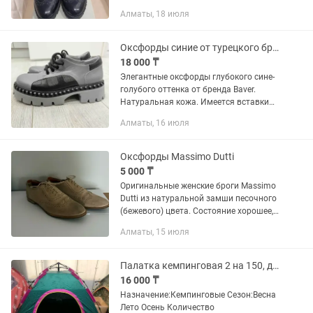
рельефная подошва. В носке были
Алматы, 18 июля
всего 1 раз. Стоимость при покупке
была 135...
Оксфорды синие от турецкого бренда Baver
18 000 ₸
Элегантные оксфорды глубокого сине-
голубого оттенка от бренда Baver.
Натуральная кожа. Имеется вставки
интересные модные. Состояние новое.
Алматы, 16 июля
Посадка удобная и мягкое. Модель
классический , цвет...
Оксфорды Massimo Dutti
5 000 ₸
Оригинальные женские броги Massimo
Dutti из натуральной замши песочного
(бежевого) цвета. Состояние хорошее,
есть небольшие следы носки
Алматы, 15 июля
Палатка кемпинговая 2 на 150, двухместная
16 000 ₸
Назначение:Кемпинговые Сезон:Весна
Лето Осень Количество