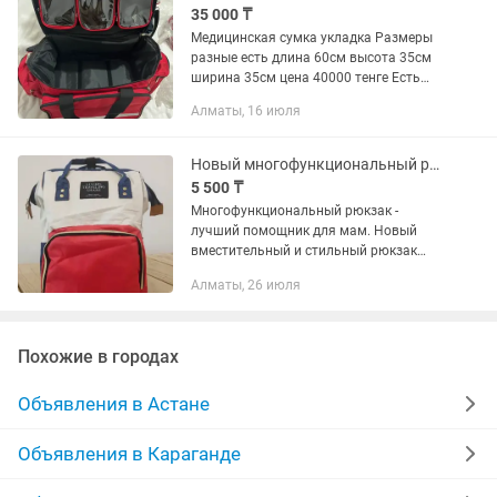
35 000 ₸
Медицинская сумка укладка Размеры
разные есть длина 60см высота 35см
ширина 35см цена 40000 тенге Есть
чуть меньше размер 50х35х25, цена
Алматы, 16 июля
35000 тенге. Цвета красный, синий.
Качество отличное....
Новый многофункциональный рюкзак для мам, для учебы, спортивный рюкзак
5 500 ₸
Многофункциональный рюкзак -
лучший помощник для мам. Новый
вместительный и стильный рюкзак
отлично подходит для прогулок с
Алматы, 26 июля
детьми, учебы, для спортивных
тренировок или путешествий.
Изготовленный из...
Похожие в городах
Объявления в Астане
Объявления в Караганде