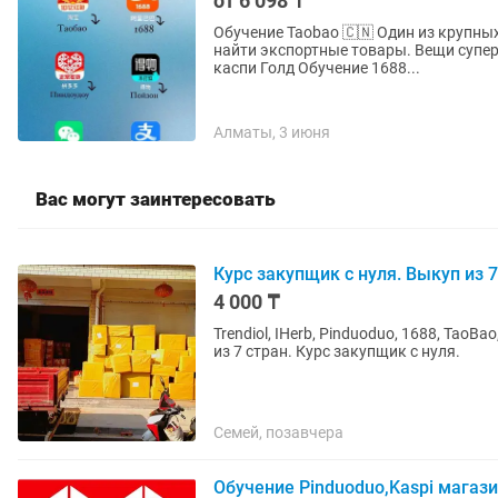
от 6 098 ₸
Обучение Taobao 🇨🇳 Один из крупных интернет магазинов. Выгодно покупать по шт. Можно
найти экспортные товары. Вещи супер
каспи Голд Обучение 1688...
Алматы, 3 июня
Вас могут заинтересовать
Курс закупщик с нуля. Выкуп из 7
4 000 ₸
Trendiol, IHerb, Pinduoduo, 1688, TaoB
из 7 стран. Курс закупщик с нуля.
Семей, позавчера
Обучение Pinduoduo,Kaspi магаз