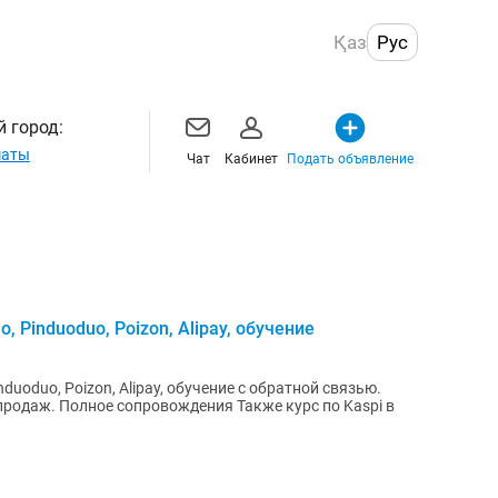
Қаз
Рус
 город:
маты
Чат
Кабинет
Подать объявление
, Pinduoduo, Poizon, Alipay, обучение
nduoduo, Poizon, Alipay, обучение с обратной связью.
лное сопровождения Также курс по Kaspi в