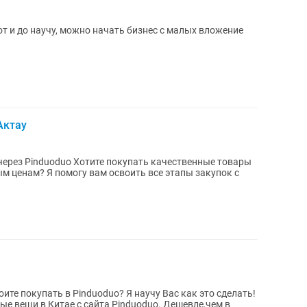
т и до научу, можно начать бизнес с малых вложение
Актау
купать качественные товары
 ценам? Я помогу вам освоить все этапы закупок с
те покупать в Pinduoduo? Я научу Вас как это сделать!
в Китае с сайта Pinduoduo. Дешевле,чем в