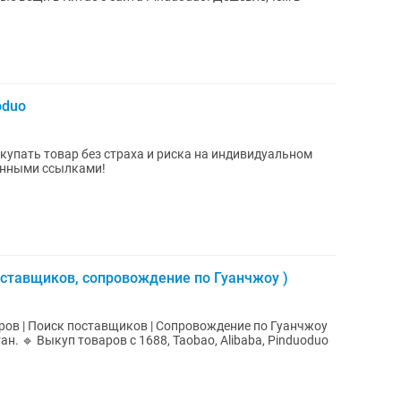
oduo
упать товар без страха и риска на индивидуальном
ренными ссылками!
оставщиков, сопровождение по Гуанчжоу )
аров | Поиск поставщиков | Сопровождение по Гуанчжоу
ан. 🔹 Выкуп товаров с 1688, Taobao, Alibaba, Pinduoduo