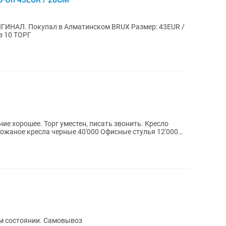
28СМ / 10US мужской Состояние: 8-9 из 10 ТОРГ
ние хорошее. Торг уместен, писать звонить. Кресло
ожаное кресла черные 40'000 Офисные стулья 12'000
м состоянии. Самовывоз