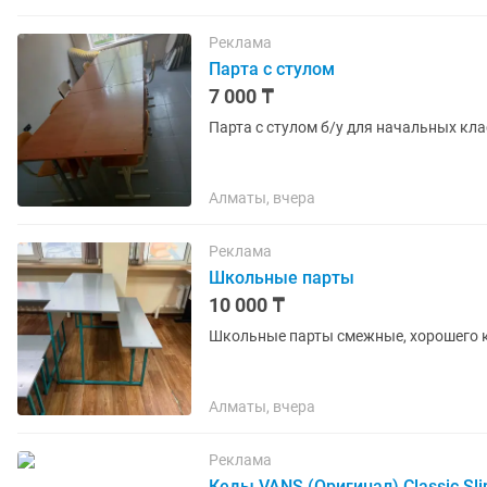
Реклама
Парта с стулом
7 000 ₸
Парта с стулом б/у для начальных кла
Алматы, вчера
Реклама
Школьные парты
10 000 ₸
Школьные парты смежные, хорошего 
Алматы, вчера
Реклама
Кеды VANS (Оригинал) Classic Sl