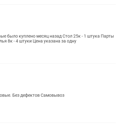
е было куплено месяц назад Стол 25к - 1 штука Парты
4 штуки Шкафы 25к - 3 штуки Стулья 8к - 4 штуки Цена указана за одну
ые кресла 5 шт. Почти новые. Без дефектов Самовывоз