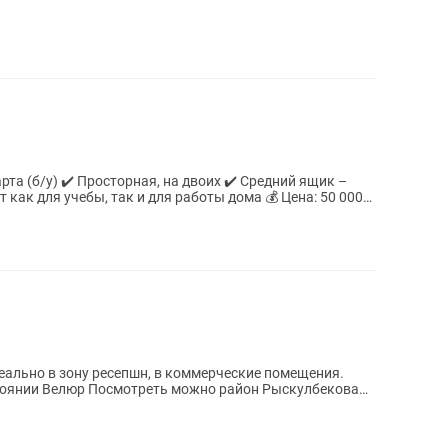
та (б/у) ✔️ Просторная, на двоих ✔️ Средний ящик –
т как для учебы, так и для работы дома 💰 Цена: 50 000
Рыскулбекова