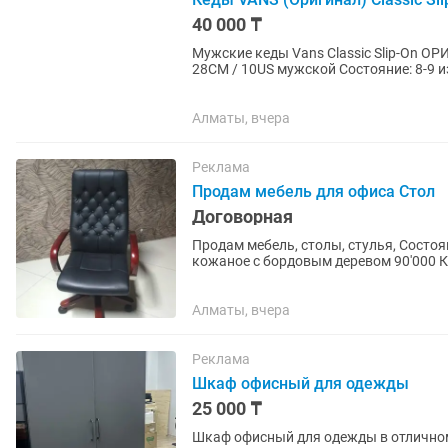
40 000 ₸
Мужские кеды Vans Classic Slip-On ОРИГИНАЛ. Покупал в Алматинском BRUX Размер: 43EUR /
Алматы, вчера
Реклама
Продам мебель для офиса Стол
Договорная
Продам мебель, столы, стулья, Состоя
кожаное с бордовым деревом 90'000 К
Офисные кресло голубые...
Алматы, вчера
Реклама
Шкаф офисный для одежды
25 000 ₸
Шкаф офисный для одежды в отлично