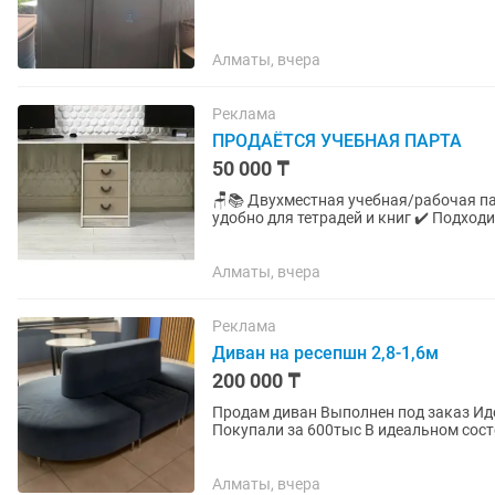
Алматы, вчера
Реклама
ПРОДАЁТСЯ УЧЕБНАЯ ПАРТА
50 000 ₸
🪑📚 Двухместная учебная/рабочая пар
удобно для тетрадей и книг ✔️ Подходи
тг (торг) Телефон: +
Алматы, вчера
Реклама
Диван на ресепшн 2,8-1,6м
200 000 ₸
Продам диван Выполнен под заказ Идеально в зону ресепшн, в коммерческие помещения.
Покупали за 600тыс В идеальном состоянии Велюр Посмотреть можно район 
Саина
Алматы, вчера