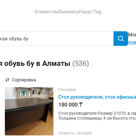
Клиентам
Бизнесу
Kaspi Гид
Мой
Ал
я обувь бу в Алматы
(536)
Сортировка
Реклама
Стол руководителя, стол офисны
180 000 ₸
Стол руководителя Размер 21070, в середине стола ширина 84 - столешница выпуклая
Толщина столешницы 4 см Высота стола 75см. Стол в идеальном состояни
презентабельный
Алматы, сегодня