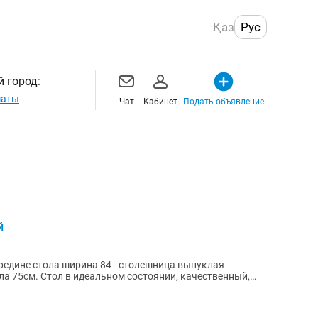
Қаз
Рус
 город:
маты
Чат
Кабинет
Подать объявление
й
и, качественный,