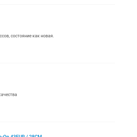
ссов, состояние как новая.
качества
ip-On 43EUR / 28СМ