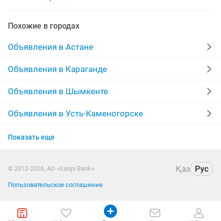
монтаж металлоконструкций
демонтаж стен
Похожие в городах
требуется монтажник
шиномонтажник
Объявления в Астане
монтаж демонтаж
Объявления в Караганде
Объявления в Шымкенте
Объявления в Усть-Каменогорске
Объявления в Актобе
Показать еще
Объявления в Актау
Қаз
Рус
© 2012-2026, АО «Kaspi Bank»
Объявления в Таразе
Пользовательское соглашение
Объявления в Павлодаре