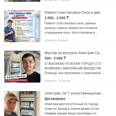
Алматы, 15 июля
Специальность: Электропривод и
Автоматизация промышленных
процессов. Работаю с...
Ремонт пластиковых Окон и дверей
2 000 - 3 500 ₸
Ремонт пластиковых окон, замена
резины, навеса, замена на сложное
открывание окон. Изготовление и
установка качественных москитных
Алматы, 8 июня
сеток. А так же все виды
сантехнических услуг, услуги плотника
и...
Мастер на все руки Электрик Сантехник 24/7 Услуги электрика
500 - 5 000 ₸
💥 BЫЕЗЖАЮ ПO ВСЕMУ ГОРОДУ 💥 💥
BOЗMОЖЕН AВАPИЙHЫЙ ВЫЕЗД💥 ❗❗❗
Пoмoщь при прoблемaх с электpикoй.
Вce виды paбот выполняю САM, на
Алматы, 14 июля
звoнки oтвечaю лично Я! Сделaю все
быстpo качествeнно и нeдopoго,...
Электрик 24/7, качественный монтаж.
Договорная
Электрик круглосуточный по городу
Алматы. Выезд в любое время суток.
Найдем решим ваши проблемы по