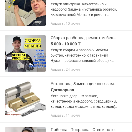
Услуги электрика. Качественно и
недорого! Замена и установка розеток,
выключателей Монтаж и ремонт
электропроводки Установка люстр,
Алматы, 10 июля
светильников и бра Сборка и
подключение электрощитов Поиск и...
Сборка разборка, ремонт мебели - сборщик мебели
5 000 - 10 000 ₸
Услуги сборки и разборки мебели –
быстро, качественно, с гарантией!
Нужен профессиональный сборщик
мебели? Мы здесь, чтобы помочь!
Алматы, 24 июля
Собираем и разбираем мебель любой
сложности: ✔ Корпусная мебель...
Установка, Замена дверных замков, в Алматы
Договорная
Установка дверных замков,
качественно и не дорого, ( сердцевины,
замки, врезка межкомнатных замков)
Звоните, Мастер Сергей.
Алматы, 11 июля
Побелка . Покраска . Стен и потолка