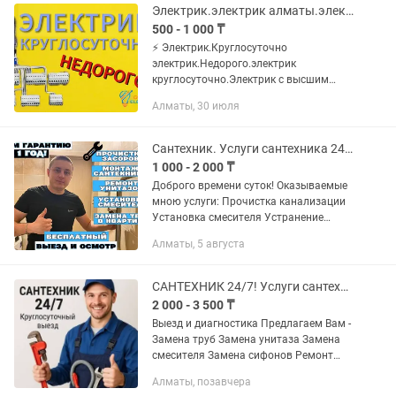
квартир,...
Электрик.электрик алматы.электрик круглосуточно.услуги электрика.
500 - 1 000 ₸
⚡️ Электрик.Круглосуточно
электрик.Недорого.электрик
круглосуточно.Электрик с высшим
образованием. ⚠️ Опыт работы более
Алматы, 30 июля
16 лет . ✅️ Если Вам надо опытный
специалист по электрике обращайтесь
к...
Сантехник. Услуги сантехника 24/7. Замена. Ремонт. Установка. Чистка. Крот.
1 000 - 2 000 ₸
Доброго времени суток! Оказываемые
мною услуги: Прочистка канализации
Установка смесителя Устранение
засора в туалете Устранение засора
Алматы, 5 августа
Ремонт смесителя Ремонт
электрокотла Замена...
САНТЕХНИК 24/7! Услуги сантехника и электрика круглосуточно, качественно!
2 000 - 3 500 ₸
Выезд и диагностика Предлагаем Вам -
Замена труб Замена унитаза Замена
смесителя Замена сифонов Ремонт
унитазов Ремонт бачка унитаза
Алматы, позавчера
Установка бойлера Установка