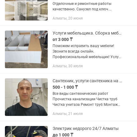
Отделочные и ремонтные работы
качественно. Санузел под ключ.
Уложим плитку быстро, качественно, в
Алматы, 20 июня
оговоренный срок. Отделочные работы,
штукатурка, обои и др.
Услуги мебельщика. Сборка мебели. Ремонт мебели. Разборка мебели.
от 3 000 ₸
Поможем исправить вашу мебели!
Звоните всегда онлайн.
Профессиональный мебельщик! Услуги
Мебельщик город Алматы •Сборка
Алматы, 30 июля
мебели •Разборка мебели •Ремонт
мебели •Реставрация мебели
•Упаковка мебели...
Сантехник, услуги сантехника на выезд, вызов Круглосуточно в Алматы
500 - 1 000 ₸
Все виды сантехнических работ
Прочистка канализации Чистка труб
Чистка унитаза Ремонт труб Монтаж
отопления Установка батарейка
Алматы, 21 июля
Установка радиаторов отопление
Видео-диагностика труб Устраняю...
Электрик недорого 24/7 Алматы
до 1 000 ₸