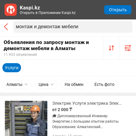
Kaspi.kz
Открыть
Открыть в Приложении Kaspi.kz
Объявления по запросу монтаж и
демонтаж мебели в Алматы
11 933 объявления
Услуги
Алматы
Цена
На обмен
Есть фото
Электрик Услуги электрика Электрик Алматы Электрик на дом Вызов электрика
от 2 000 ₸
🎓 Дипломированный Инженер
Энергетик с большим опытом работы.
Образование: Алматинский
Университет Энергетики и Связи.