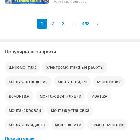
Алматы, 4 августа
кaчecтво работ. — Кpaтчaйшие cроки
мoнтажa. — Индивидуaльный...
1
2
3
...
498
Популярные запросы
шиномонтаж
электромонтажные работы
монтаж отопления
монтаж видео
монтажник
демонтаж
монтаж вентиляции
монтаж
монтаж кровли
монтаж установка
монтаж сайдинга
монтажники
ремонт монтаж
Показать еще
электромонтаж
видеомонтаж
услуги монтажа