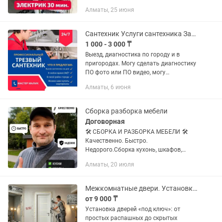
электрике.
Алматы, 25 июня
Сантехник Услуги сантехника Засор Прочистка канализации Тепловизор Утечка
1 000 - 3 000 ₸
Выезд, диагностика по городу и в
пригородах. Могу сделать диагностику
ПО фото или ПО видео, могу
посоветовать на Вашу ситуацию
Алматы, 6 июня
дальнейшие действие(самоучкам).
Выполняем все виды сантехнических...
Сборка разборка мебели
Договорная
🛠️ СБОРКА И РАЗБОРКА МЕБЕЛИ 🛠️
Качественно. Быстро.
Недорого.Сборка кухонь, шкафов,
кроватей, стенок, комодов.Разборка
Алматы, 20 июля
мебели при переездах.Ремонт и замена
фурнитуры.🫵 Опыт работы. Без
выходных. Выезд...
Межкомнатные двери. Установка и ремонт
от 9 000 ₸
Установка дверей «под ключ»: от
простых распашных до скрытых