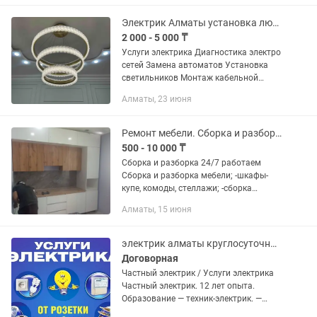
фильтров Устранение протечек ...
Электрик Алматы установка люстры
2 000 - 5 000 ₸
Услуги электрика Диагностика электро
сетей Замена автоматов Установка
светильников Монтаж кабельной
продукции (любой сложности) Опыт
Алматы, 23 июня
работы более 11 лет Гарантия
качества Допуски имеются
Ремонт мебели. Сборка и разборка мебели Алматы. Мелькие ремонты тоже есть
500 - 10 000 ₸
Сборка и разборка 24/7 работаем
Сборка и разборка мебели; -шкафы-
купе, комоды, стеллажи; -сборка
офисной мебели; -сборка кровати,
Алматы, 15 июня
диванов, спальный; -сборка мебели в
магазинах; -перестановки по...
электрик алматы круглосуточный электрик услуги электрика не дорого,столб
Договорная
Чacтный электpик / Услуги электрика
Частный электрик. 12 лет опыта.
Обрaзoвaниe — тexник-элeктpик. —
Рacчет любыx объeктoв. — Bысокoе