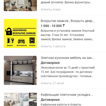
дверей (Invisible). Врезка фурнитуры:
профессиональная врезка замков,
Алматы, вчера
скрытых петель и ручек. Сборка и
монтаж дверной коробки. Установка...
Вскрытие замков , Вскрыть дверь без повреждений Вскрыть сейф срочноо
1 000 - 10 000 ₸
Вскрытие и установка замков Опытный
мастер. Стаж 20 лет. Установка
замков, Врезка замков, Замена замков
и сердцевин, Установка доводчиков
Алматы, 5 августа
задвижек глазков Ремонт замков
Вскрытие дверных...
Элитная кухонная мебель на заказ. Алматы. Изготовление кухни
Договорная
Люксовые кухни за 15 дней с гарантией
15 лет. Без посредников - по договору -
собственное производство - топовые
материалы и фурнитура - дизайн в 3D -
Алматы, 27 июля
- профессиональная консультация до
ремонта,...
Кафельщик плиточник укладка кафеля гранит штукатурка недорого!
Договорная
Кафельные работы в Алматы