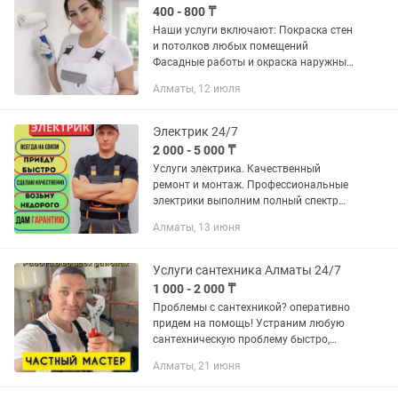
400 - 800 ₸
Наши услуги включают: Покраска стен
и потолков любых помещений
Фасадные работы и окраска наружных
поверхностей Частичная и полная
Алматы, 12 июля
покраска по вашим пожеланиям
Работа с современными
качественными...
Электрик 24/7
2 000 - 5 000 ₸
Услуги электрика. Качественный
ремонт и монтаж. Профессиональные
электрики выполним полный спектр
электромонтажных работ в квартире,
Алматы, 13 июня
доме или офисе. Что мы делаем:
Устранение неисправностей: нет...
Услуги сантехника Алматы 24/7
1 000 - 2 000 ₸
Проблемы с сантехникой? оперативно
придем на помощь! Устраним любую
сантехническую проблему быстро,
качественно и аккуратно! 🚿🪠полный
Алматы, 21 июня
спектр услуги по ремонту и
обслуживанию сантехники для