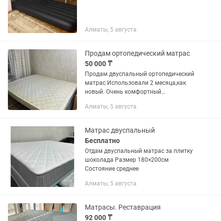
Алматы, 5 августа
Продам ортопедический матрас
50 000 ₸
Продам двуспальный ортопедический
матрас Использовали 2 месяца,как
новый. Очень комфортный
✔️ортопедический ✔️размеры: Ширина
Алматы, 5 августа
160, длина 190,высота 20 см
✔️двусторонняя жесткость( средняя и
выше...
Матрас двуспальный
Бесплатно
Отдам двуспальный матрас за плитку
шоколада Размер 180×200см
Состояние среднее
Алматы, 5 августа
Матрасы. Реставрация
92 000 ₸