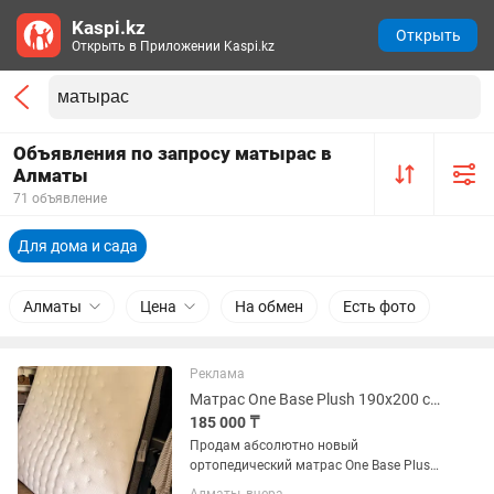
Kaspi.kz
Открыть
Открыть в Приложении Kaspi.kz
Объявления по запросу матырас в
Алматы
71 объявление
Для дома и сада
Алматы
Цена
На обмен
Есть фото
Реклама
Матрас One Base Plush 190х200 см Новый
185 000 ₸
Продам абсолютно новый
ортопедический матрас One Base Plush.
✔ Размер: 190×200 см (нестандартный)