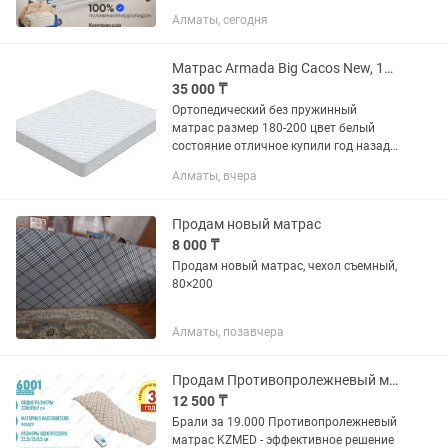
Алматы, сегодня
Матрас Armada Big Cacos New, 160x200x20 см
35 000 ₸
Ортопедический без пружинный
матрас размер 180-200 цвет белый
состояние отличное купили год назад
для ребенка 7 лет состояние идеальное
Алматы, вчера
не мягкий не жесткий очень удобный
,хороший и комфортный не...
Продам новый матрас
8 000 ₸
Продам новый матрас, чехол съемный,
80×200
Алматы, позавчера
Продам Противопролежневый матрас
12 500 ₸
Брали за 19.000 Противопролежневый
матрас KZMED - эффективное решение