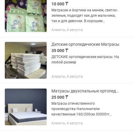
10 000 ₸
Матрасик и бортики на манеж, светло-
зеленые, подходят как для мальчика,
так и для девочки. В хорошем
состоянии, все целое. За 10000.
Алматы, 4 августа
Мкр.Алтай-2
Детские ортопедические Матрасы
35 000 ₸
ДЕТСКИЕ ортопедические матрасы. На
любой размер
Алматы, 4 августа
Матрасы двухспальные ортопедические
25 000 ₸
Матрасы отечественного
производства Наполнители
качественные 160/200см 30000тг
180/200см 33000тг 90/200см 25000тг
Алматы, 4 августа
А также любые размеры под ваш
кровать