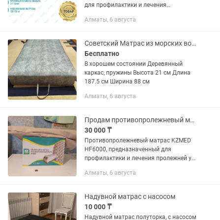
для профилактики и лечения
пролежней, обеспечивающее
Алматы, 6 августа
максимальный комфорт и поддержку в
процессе восстановления.
Особенности: -...
Советский Матрас из морских водорослей
Бесплатно
В хорошем состоянии Деревянный
каркас, пружины Высота 21 см Длина
187.5 см Ширина 88 см
Алматы, 6 августа
Продам противопролежневый матрас KZMED HF6000
30 000 ₸
Противопролежневый матрас KZMED
HF6000, предназначенный для
профилактики и лечения пролежней у
лежачих пациентов. Матрас оснащен
Алматы, 6 августа
компрессором, который обеспечивает
стабильную подачу воздуха и...
Надувной матрас с насосом
10 000 ₸
Надувной матрас полуторка, с насосом