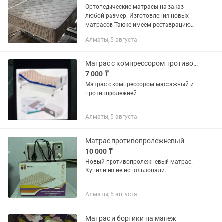
Ортопедические матрасы на заказ
любой размер. Изготовления новых
матрасов Также имеем реставрацию
старых матрасов, замена чехла,
Алматы, 5 августа
замена по наполнением, замена
пружинного блока. День в день.
Доставка...
Матрас с компрессором противопролежневый
7 000 ₸
Матрас с компрессором массажный и
противпролежней
Алматы, 5 августа
Матрас противопролежневый
10 000 ₸
Новый противопролежневый матрас.
Купили но не использовали.
Алматы, 5 августа
Матрас и бортики на манеж