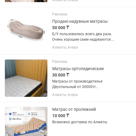
Алматы, вчера
✔ Высота: 24 см ✔ Независимый
пружинный блок Strong Spring ✔
Максимальная нагрузка — до 140 кг
Реклама
на...
Продаю надувные матрасы
50 000 ₸
Б/У пользовались всего два раза.
Очень хорошие сами надуваются.
Брали для детей. После купили
Алматы, вчера
кровать. Срочно продаем. Сейчас их
нет в Каспий. Каждую покупали за
40.000 продам два за 40.000
Реклама
Матрасы ортопедические
30 000 ₸
Матрасы от производителья
Двуспальный от 30000тг
Односпальные 25000тг Полуторки В
Алматы, вчера
наличии 160-200 & 180-200 Все
варианты от эконома до люкса
Доставка по городу и пригороду
Матрас от пролежней
10 000 ₸
Возможно доставка по Алматы