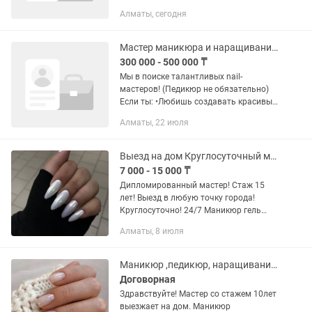
большая база клиентов ! Реклама !
Алматы, сегодня
Стоим на первом месте ! Большая
проходимость ! Хороший коллектив !
Весь материал полностью...
Мастер маникюра и наращивания ногтей
300 000 - 500 000 ₸
Мы в поиске талантливых nail-
мастеров! (Педикюр не обязательно)
Если ты: •Любишь создавать красивый
маникюр и наращивание ногтей
Алматы, 22 июля
•Хочешь развиваться в молодой и
энергичной команде (до 25/30...
Выезд на дом Круглосуточный маникюр-педикюр наращивание ногтей!
7 000 - 15 000 ₸
Дипломированный мастер! Стаж 15
лет! Выезд в любую точку города!
Круглосуточно! 24/7 Маникюр гель
покрытие -7000 Педикюр гель
Алматы, 8 июля
покрытие -8000 Наращивание ногтей
-10000 Коррекция нарощенных
ногтей...
Маникюр ,педикюр, наращивание ногтей выезжаем на дом.
Договорная
Здравствуйте! Мастер со стажем 10лет
выезжает на дом. Маникюр