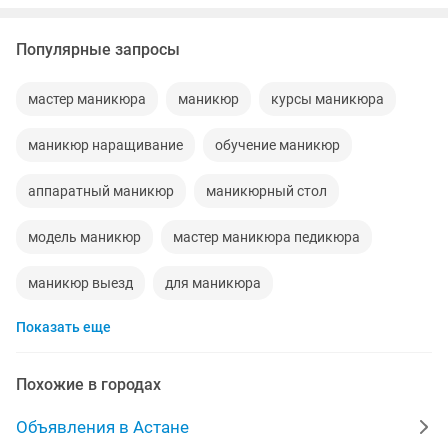
Популярные запросы
мастер маникюра
маникюр
курсы маникюра
маникюр наращивание
обучение маникюр
аппаратный маникюр
маникюрный стол
модель маникюр
мастер маникюра педикюра
маникюр выезд
для маникюра
Показать еще
ищу работу мастера маникюра
мастер маникюра и педикюра
маникюр гель
Похожие в городах
маникюрный набор
аппарат для маникюра
Объявления в Астане