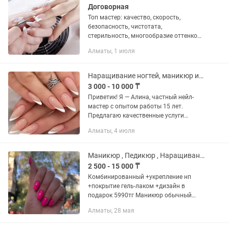
Договорная
Топ мастер: качество, скорость,
безопасность, чистотата,
стерильность, многообразие оттенков,
дизайн на любой вкус. Маникюр от
Алматы, 1 июля
5000, смарт педикюр от 7000,
наращивание от 8000, подробная
информация...
Наращивание ногтей, маникюр и педикюр.
3 000 - 10 000 ₸
Приветик! Я — Алина, частный нейл-
мастер с опытом работы 15 лет.
Предлагаю качественные услуги
маникюра и педикюра, которые могу
Алматы, 4 июля
выполнить у вас дома или принять у
себя на Тимирязева-Радостовца. √...
Маникюр , Педикюр , Наращивание ногтей
2 500 - 15 000 ₸
Комбинированный +укрепление нп
+покрытие гель-лаком +дизайн в
подарок 5990тг Маникюр обычный
2500тг Маникюр + гель = 4990тг
Алматы, 28 мая
Педикюр обычный 5000тг Педикюр +
покрытие гель-лаком + обработка...