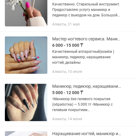
Качественно. Стерильный инструмент.
Предоставляю услугу маникюр и
педикюр с выездом на дом. Большой
выбор цветов. Стаж 7 лет. Маникюр
Алматы, 31 мая
5000тг. Педикюр 6000тг Наращивание
от 8000тг Выезжаю с...
Мастер ногтевого сервиса. Маникюр, педикюр, наращивание ногтей на выезд
6 000 - 15 000 ₸
Качественный аппаратный(комби )
маникюр, педикюр, наращивание
ногтей, дизайны
Алматы, 10 июля
Маникюр, педикюр, наращивание ногтей, японский маникюр
5 000 - 12 000 ₸
•Маникюр без гелевого покрытия
(обработка) — 5.000 тг •Маникюр с
гелевым покрытием
(комбинированный + снятие +
Алматы, 14 июня
укрепление + выравнивание) — 8.000 тг
•Снятие (опил формы + лечебный лак)
— 2.000...
Наращивание ногтей, маникюр и педикюр