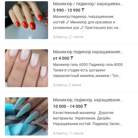
Маникюр / педикюр/ наращивание ногтей
5 990 - 10 990 ₸
Маникюр/педикюр /наращивание
ногтей 💅 Маникюр для красивых и
ухоженных рук 💅 Приглашаю вас на
качественный и аккуратный маникюр в
Алматы, 21 июля
комфортной обстановке 🌸 ✨ В работе:
• аккуратный маникюр • покрытие...
Маникюр педикюр наращивание ногтей
от 4 000 ₸
Маникюр гель 6000 Педикюр гель-8000
Также в студии есть шугаринг
перманентный макияж, макияж ! Топ
Мастера Марина Наталья Анастасия
Алматы, 2 июня
Маникюр, педикюр, наращивание ногтей.
10 000 - 14 000 ₸
Качественный маникюр . Дорогие
материалы. Укрепление. Дизайн.
Наращивание ногтей. Педикюр.Запись
только через сообщения ws
Алматы, 11 июня