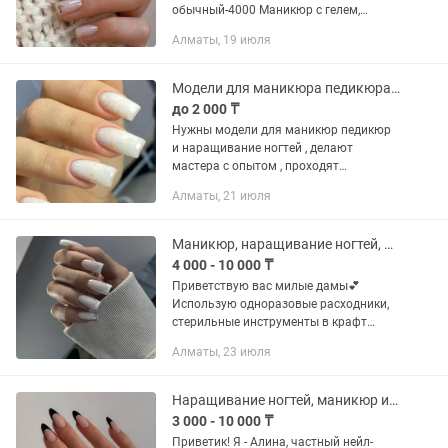
обычный-4000 Маникюр с гелем,
укреплением, выравниванием- 6000
Алматы, 19 июля
Ремонт 1 ногтя 500 Наращивание
ногтей -10000 Коррекция нарощенных
ногтей-...
Модели для маникюра педикюра и наращивание ногтей
до 2 000 ₸
Нужны модели для маникюр педикюр
и наращивание ногтей , делают
мастера с опытом , проходят
повышение квалификации Оплата за
Алматы, 21 июля
маникюр 1000 Наращивание 2000
Педикюр 2000
Маникюр, наращивание ногтей, педикюр и шугаринг на выезд и на дому.
4 000 - 10 000 ₸
Приветствую вас милые дамы💕
Использую одноразовые расходники,
стерильные инструменты в крафт
пакетах❗ Все инструменты
Алматы, 23 июля
обрабатываются в 3 этапа. При вас
вскрывают крафт-пакет. В работе
используются...
Наращивание ногтей, маникюр и педикюр. Возможен выезд.
3 000 - 10 000 ₸
Приветик! Я - Алина, частный нейл-