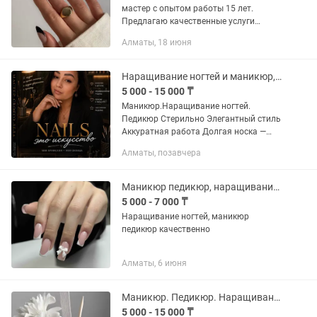
мастер с опытом работы 15 лет.
Предлагаю качественные услуги
маникюра и педикюра, которые могу
Алматы, 18 июня
выполнить у вас дома или принять у
себя на Тимирязева-Радостовца. √...
Наращивание ногтей и маникюр, педикюр
5 000 - 15 000 ₸
Маникюр.Наращивание ногтей.
Педикюр Стерильно Элегантный стиль
Аккуратная работа Долгая носка —
Чистый комбинированный маникюр —
Алматы, позавчера
Укрепление гелем — Наращивание
любой формы — Нежный, Пищи для...
Маникюр педикюр, наращивание ногтей
5 000 - 7 000 ₸
Наращивание ногтей, маникюр
педикюр качественно
Алматы, 6 июня
Маникюр. Педикюр. Наращивание ногтей.
5 000 - 15 000 ₸