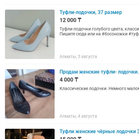
Туфли-лодочки, 37 размер
12 000 ₸
Туфли-лодочки голубого цвета, классические, на шпильке 
Пишите сюда или на #босоножки #т
Алматы, 5 августа
Продам женские туфли- лодочки.
4 000 ₸
Классические лодочки. Немного мало
Алматы, 4 августа
Туфли женские чёрные лодочки 