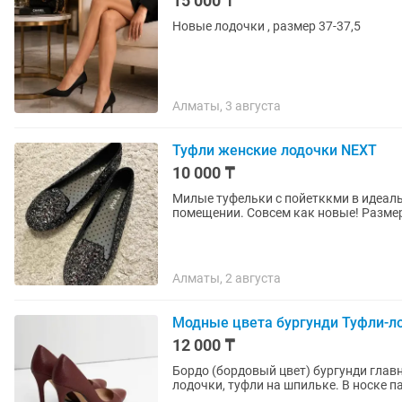
15 000 ₸
Новые лодочки , размер 37-37,5
Алматы, 3 августа
Туфли женские лодочки NEXT
10 000 ₸
Милые туфельки с пойетккми в идеаль
помещении. Совсем как новые! Размер 
Алматы, 2 августа
Модные цвета бургунди Туфли-ло
12 000 ₸
Бордо (бордовый цвет) бургунди глав
лодочки, туфли на шпильке. В носке п