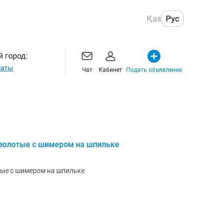
Қаз
Рус
 город:
маты
Чат
Кабинет
Подать объявление
р золотые с шимером на шпильке
лотые с шимером на шпильке