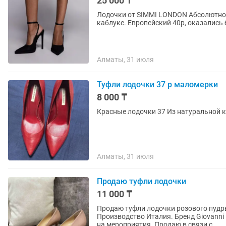
25 000 ₸
Лодочки от SIMMI LONDON Абсолютно новые! Красивые сатиновые кружевные на высоком
каблуке. Европейский 40р, оказались
Алматы, 31 июля
Туфли лодочки 37 р маломерки
8 000 ₸
Красные лодочки 37 Из натуральной к
Алматы, 31 июля
Продаю туфли лодочки
11 000 ₸
Продаю туфли лодочки розового пудр
Производство Италия. Бренд Giovanni 
на мероприятия. Продаю в связи с...