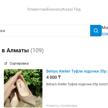
Клиентам
Бизнесу
Kaspi Гид
Мой
Ал
и в Алматы
(109)
Сортировка
Betsys Atelier Туфли лодочки 35
4 000 ₸
Betsy's Atelier Туфли лодочки 35р зо
Алматы, позавчера