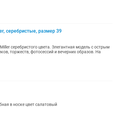
er, серебристые, размер 39
iller серебристого цвета. Элегантная модель с острым
ов, торжеств, фотосессий и вечерних образов. На
бная в носке цвет салатовый