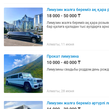
Лимузин жалға береміз ақ қара 
18 000 - 50 000 ₸
Лимузин жалға береміз ақ қара розыв
бар қалаға қаладан тыс аулдарға арн
Алматы, 11 июня
Прокат лимузина
10 000 - 40 000 ₸
Лимузины свадьбы роддом день рожд
Алматы, 28 июня
Лимузин жалға береміз әртүрлі л