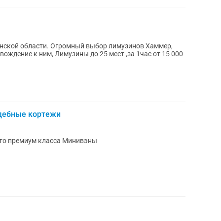
нской области. Огромный выбор лимузинов Хаммер,
вождение к ним, Лимузины до 25 мест ,за 1час от 15 000
дебные кортежи
Лимузины Алматы Большой выбор Авто премиум класса Минивэны