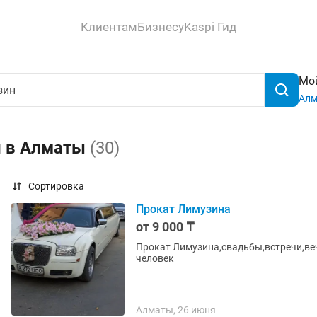
Клиентам
Бизнесу
Kaspi Гид
Мой
Ал
н в Алматы
(30)
Сортировка
Прокат Лимузина
от 9 000 ₸
Прокат Лимузина,свадьбы,встречи,веч
человек
Алматы, 26 июня