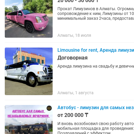
20 000 - 30 000 ₸
Прокат Лимузинов в Алматы. Огромны
сопровождение к ним, Лимузины от 10 м
минимальный заказ 2часа, предоставл
Алматы, 18 июля
Limousine for rent, Аренда лимуз
Договорная
Аренда лимузина на свадьбу и девичн
Алматы, 1 августа
Автобус - лимузин для самых н
от 200 000 ₸
И вновь возобновил свою работу автоб
мобильная площадка для проведения: 
Поздравлений с эффектом...