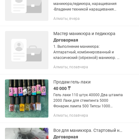
маникюра,педикюра, наращивания
-Владение техникой наращивания
ногтей приветствуется -Наличие
Алматы, вчера
собственных инструментов (кусачек/
ножниц.пушера) аппарата, фрез,лампы
для...
Мастер маникюра и педикюра
Договорная
1. Выполнение маникюра:
Аппаратный, комбинированный и
классический (обрезной) маникюр.
Выравнивание и укрепление ногтевой
Алматы, позавчера
пластины (гелем, акригелем, базой).
Покрытие гель-лаком «под кутикулу»...
Продам гель-лаки
40 000 ₸
Гель лаки 110 штук 40000 Два штампа
2000 Лаки для стемпинга 5000
Фонарик лампа 500 Типсы 1000
Пластины для стемпинга 500тг 1штука
Алматы, позавчера
Клей для страз 500 Бабочки и блестки
светящиеся в темноте 2000 за...
Все для маникюра. Стартовый набор для маникюра
Договорная