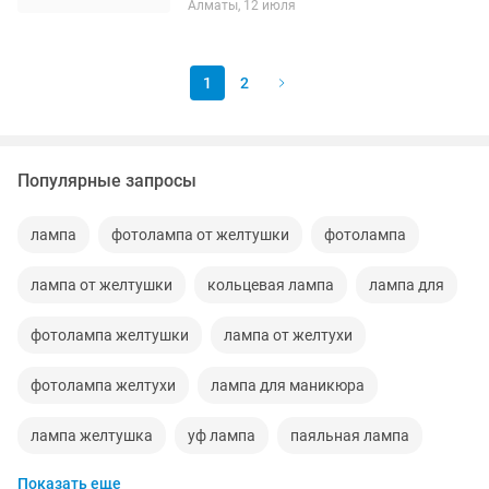
Алматы, 12 июля
стирки. Аппарат для маникюра Лампа
1
2
Популярные запросы
лампа
фотолампа от желтушки
фотолампа
лампа от желтушки
кольцевая лампа
лампа для
фотолампа желтушки
лампа от желтухи
фотолампа желтухи
лампа для маникюра
лампа желтушка
уф лампа
паяльная лампа
Показать еще
фотолампа лампа
лампа штатив