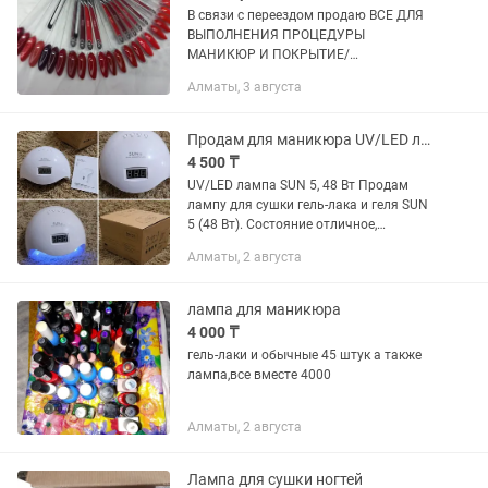
В связи с переездом продаю ВСЕ ДЛЯ
ВЫПОЛНЕНИЯ ПРОЦЕДУРЫ
МАНИКЮР И ПОКРЫТИЕ/
НАРАЩИВАНИЕ. Я работала мастером
Алматы, 3 августа
3 года, все материалы мной
проверены, хорошие. Если нужны
фотки чего-то конкретного...
Продам для маникюра UV/LED лампу SUN 5, 48 Вт
4 500 ₸
UV/LED лампа SUN 5, 48 Вт Продам
лампу для сушки гель-лака и геля SUN
5 (48 Вт). Состояние отличное,
полностью исправна, все светодиоды
Алматы, 2 августа
работают. Подходит для домашнего и
профессионального...
лампа для маникюра
4 000 ₸
гель-лаки и обычные 45 штук а также
лампа,все вместе 4000
Алматы, 2 августа
Лампа для сушки ногтей