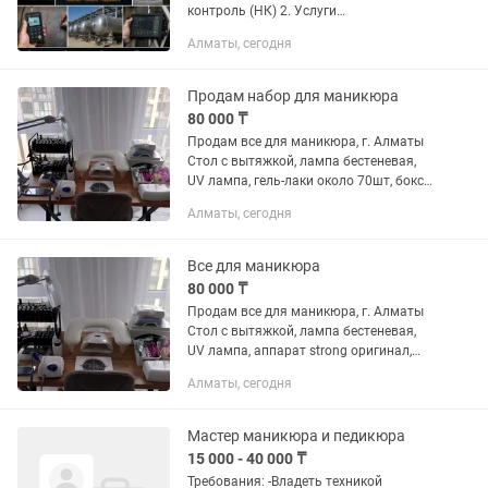
контроль (НК) 2. Услуги
дефектоскописта / Строительная
Алматы, сегодня
лаборатория 3. Неразрушающий
контроль сварных швов 4.
Дефектоскопия сварных соединений...
Продам набор для маникюра
80 000 ₸
Продам все для маникюра, г. Алматы
Стол с вытяжкой, лампа бестеневая,
UV лампа, гель-лаки около 70шт, бокс
стерилизатор, сухожар, верхние
Алматы, сегодня
формы, подставка для рук. Без
аппарата все отдам за 80к....
Все для маникюра
80 000 ₸
Продам все для маникюра, г. Алматы
Стол с вытяжкой, лампа бестеневая,
UV лампа, аппарат strong оригинал,
гель-лаки около 70шт, бокс
Алматы, сегодня
стерилизатор, сухожар, верхние
формы, подставка для рук. Без...
Мастер маникюра и педикюра
15 000 - 40 000 ₸
Требования: -Владеть техникой