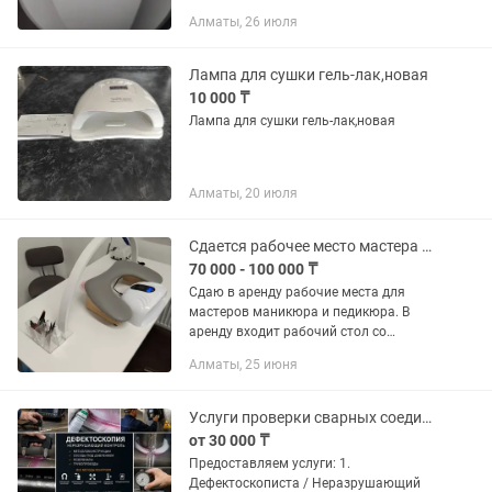
подарок 2 ванночки для рук.
Алматы, 26 июля
Лампа для сушки гель-лак,новая
10 000 ₸
Лампа для сушки гель-лак,новая
Алматы, 20 июля
Сдается рабочее место мастера маникюра и педикюра
70 000 - 100 000 ₸
Сдаю в аренду рабочие места для
мастеров маникюра и педикюра. В
аренду входит рабочий стол со
встроенной вытяжкой, стул мастера
Алматы, 25 июня
седло, стул клиента, маникюрный
аппарат, лампа для сушки гель-лака,...
Услуги проверки сварных соединений
от 30 000 ₸
Предоставляем услуги: 1.
Дефектоскописта / Неразрушающий