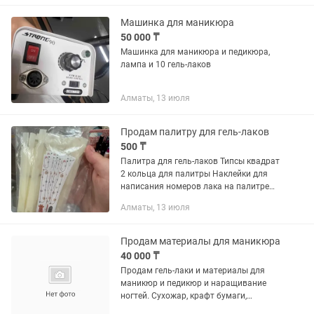
нержавейка Верхние формы для...
Машинка для маникюра
50 000 ₸
Машинка для маникюра и педикюра,
лампа и 10 гель-лаков
Алматы, 13 июля
Продам палитру для гель-лаков
500 ₸
Палитра для гель-лаков Типсы квадрат
2 кольца для палитры Наклейки для
написания номеров лака на палитре
Только самовывоз: Алматы, 10
Алматы, 13 июля
микрорайон Цена 500 Есть еще: лампа,
машинка, формы,...
Продам материалы для маникюра
40 000 ₸
Продам гель-лаки и материалы для
маникюр и педикюр и наращивание
ногтей. Сухожар, крафт бумаги,
расходники. Стемпинг наклейки,