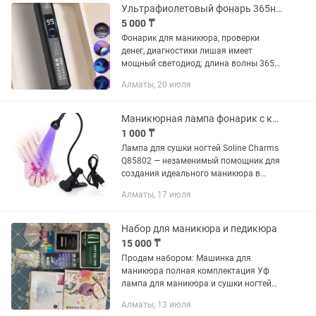
Ультрафиолетовый фонарь 365нм
5 000 ₸
Фонарик для маникюра, проверки
денег, диагностики лишая имеет
мощный светодиод; длина волны 365
нм. Уф фонарик - сушилка для ногтей
Алматы, 20 июля
быстрой полимеризации геля и
полигеля, при наращивании ногтей
на...
Маникюрная лампа фонарик с креплением 3Вт
1 000 ₸
Лампа для сушки ногтей Soline Charms
Q85802 — незаменимый помощник для
создания идеального маникюра в
домашних условиях. С её помощью вы
Алматы, 17 июля
сможете быстро и качественно сушить
гель-лак, обеспечивая...
Набор для маникюра и педикюра
15 000 ₸
Продам набором: Машинка для
маникюра полная комплектация Уф
лампа для маникюра и сушки ногтей
полная комплектация Фрезы 9 штук -
Алматы, 13 июля
алмазные, керамика, шлифовщик и