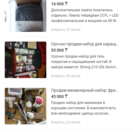
16 000 ₸
Дополнительная лампа покупалась
отдельно. Лампа гибридная CCFL + LED
профессиональная и мощная на 48 W:
Лампа имеет 2 датчика руки
Алматы, 27 июля
дублирующих сенсора: реагируя на
помещение руки в лампу включается...
Срочно продам набор для наращивания и гель покрытия
55 000 ₸
Срочно продам набор для гель
покрытия и наращивания ногтей. В
наборе имеется: Strong 210 35k SunUv
лампа Стериллизатор мини Сумка
Алматы, 26 июля
большая Настольная лампа Ножницы
для маникюра Фрезы пламя, шар, для...
Продам маникюрный набор: фрезер, вытяжкаи т.д.
45 000 ₸
Продаю набор для маникюра в
хорошем состоянии. В комплекте есть
всё необходимое: щипцы кусачки
лампа лампа для сушки отличного
Алматы, 24 июля
качества фрезер вытяжка набор для
стерилизации ни разу не...