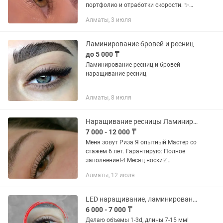
портфолио и отработки скорости. ✨
Все услуги по цене моделей: 1000-1500
Алматы, 3 июля
тг ✨ Работаю аккуратно и качественно
✨ Принимаю по...
Ламинирование бровей и ресниц
до 5 000 ₸
Ламинирование ресниц и бровей
наращивание ресниц
Алматы, 8 июля
Наращивание ресницы Ламинирование ресницы и бровей Коррекция бровей
7 000 - 12 000 ₸
Меня зовут Риза Я опытный Мастер со
стажем 6 лет. Гарантирую: Полное
заполнение ☑️ Месяц носки☑️
Качественную работу без склеек ☑️
Алматы, 12 июля
Принимаю дома адрес Рыскулова
Саина Из за этого поставила цены
ниже...
LED наращивание, ламинирование ресниц
6 000 - 7 000 ₸
Делаю объемы 1-3d, длины 7-15 мм!