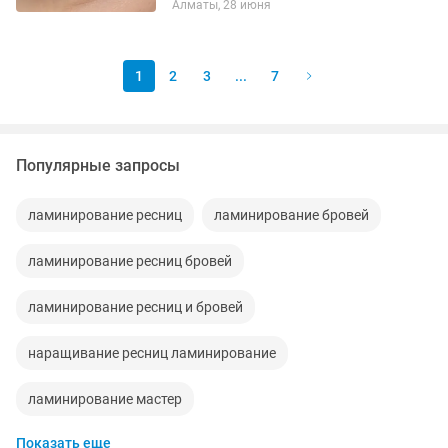
Алматы, 28 июня
1
2
3
...
7
Популярные запросы
ламинирование ресниц
ламинирование бровей
ламинирование ресниц бровей
ламинирование ресниц и бровей
наращивание ресниц ламинирование
ламинирование мастер
Показать еще
коррекция бровей ламинирование