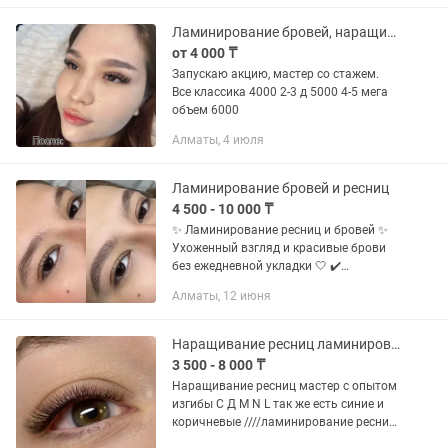
Ламинирование бровей, наращивание ресниц
от 4 000 ₸
Запускаю акцию, мастер со стажем.
Все классика 4000 2-3 д 5000 4-5 мега
объем 6000
Алматы, 4 июля
Ламинирование бровей и ресниц
4 500 - 10 000 ₸
✨ Ламинирование ресниц и бровей ✨
Ухоженный взгляд и красивые брови
без ежедневной укладки 🤍 ✔️
Подчеркиваем естественную красоту
Алматы, 12 июня
✔️ Подбираем изгиб и форму
индивидуально ✔️ Работаем аккуратно
и...
Наращивание ресниц ламинирование ресниц /бровей
3 500 - 8 000 ₸
Наращивание ресниц мастер с опытом
изгибы С Д М N L так же есть синие и
коричневые ////ламинирование ресниц
3500акция пишите