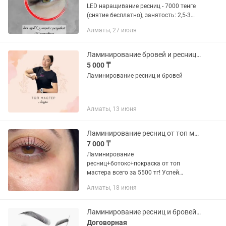
LED наращивание ресниц - 7000 тенге
(снятие бесплатно), занятость: 2,5-3
часа Ламинирование ресниц - 6000
Алматы, 27 июля
тенге, занятость: 1 час Есть оплата за
резервирование...
Ламинирование бровей и ресниц от топ мастера
5 000 ₸
Ламинирование ресниц и бровей
Алматы, 13 июня
Ламинирование ресниц от топ мастера
7 000 ₸
Ламинирование
ресниц+ботокс+покраска от топ
мастера всего за 5500 тг! Успей
записаться и сделать шикарные
Алматы, 18 июня
ресницы и брови💓 Акция до конца
месяца Айнабулак 4 дом 172
Ламинирование ресниц и бровей. Высокое качества материал (халал)
Договорная