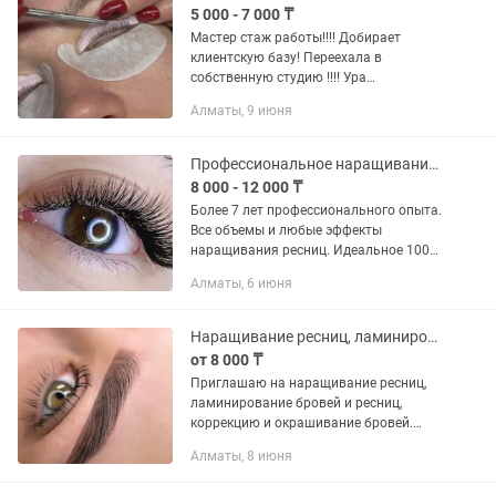
5 000 - 7 000 ₸
Мастер стаж работы!!!! Добирает
клиентскую базу! Переехала в
собственную студию !!!! Ура
Ламинирование ресниц и бровей!
Алматы, 9 июня
Дорогие составы Любой изгиб !!! Стаж
работы! Стойкая Краска, цвет...
Профессиональное наращивание ресниц. Ламинирование ресниц и бровей,покраска
8 000 - 12 000 ₸
Более 7 лет профессионального опыта.
Все объемы и любые эффекты
наращивания ресниц. Идеальное 100%
заполнение, чистая работа без склеек и
Алматы, 6 июня
с правильным отступом.
Максимальный комфорт — ресницы
не...
Наращивание ресниц, ламинирование, коррекция бровей
от 8 000 ₸
Приглашаю на наращивание ресниц,
ламинирование бровей и ресниц,
коррекцию и окрашивание бровей.
▪️Наращивание ресниц от 8000 ▪️LED
Алматы, 8 июня
наращивание от13000 ▪️Лами 10000
▪️Коррекция бровей окрашивание...