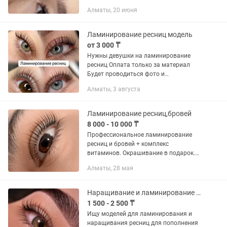
район📍 Опыт работы - 4 года🎀 🚕
Алматы, 20 июня
Проезд мастера не включен ⏳Время
работы - 1,5 часа ✨Носка — 5-6 недель
📞...
Ламинирование ресниц модель
от 3 000 ₸
Нужны девушки на ламинирование
ресниц Оплата только за материал
Будет проводиться фото и
видеосъемка
Алматы, 3 августа
Ламинирование ресниц,бровей
8 000 - 10 000 ₸
Профессиональное ламинирование
ресниц и бровей + комплекс
витаминов. Окрашивание в подарок.
Возможен выезд на дом по Алматы.
Алматы, 28 мая
Эффект держится больше месяца.
Время работы час-полтора. Работаю
на...
Наращивание и ламинирование ресниц и бровей
1 500 - 2 500 ₸
Ищу моделей для ламинирования и
наращивания ресниц для пополнения