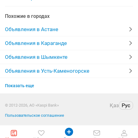
наращивание ламинирование
Похожие в городах
коррекция ламинирование
брови ламинирование
Объявления в Астане
окрашивание ламинирование бровей
Объявления в Караганде
нарашивание ресниц ламинирование
Объявления в Шымкенте
ламинирование окрашивание коррекция
Объявления в Усть-Каменогорске
Объявления в Костанае
акция ламинирование ресниц
Показать еще
Объявления в Таразе
обучения ламинирование бровей
Қаз
Рус
© 2012-2026, АО «Kaspi Bank»
Объявления в Павлодаре
ламинирование ресниц ботокс
Пользовательское соглашение
Объявления в Уральске
модели ламинирование