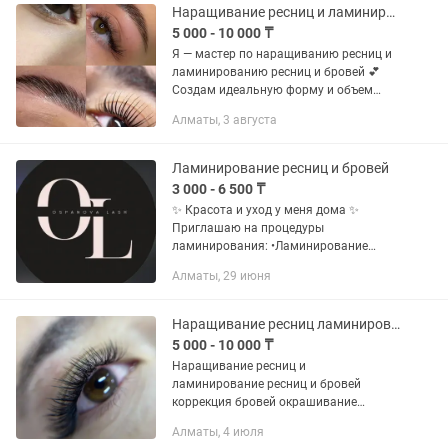
Наращивание ресниц и ламинирование
5 000 - 10 000 ₸
Я — мастер по наращиванию ресниц и
ламинированию ресниц и бровей 💕
Создам идеальную форму и объем
именно для тебя. 💰 Прайс от 5 000 тг
Алматы, 3 августа
🌸 Поченьу выбирают меня: —
Естественный и стойкий результат —...
Ламинирование ресниц и бровей
3 000 - 6 500 ₸
✨ Красота и уход у меня дома ✨
Приглашаю на процедуры
ламинирования: •Ламинирование
ресниц — 3500 тг •Ламинирование
Алматы, 29 июня
бровей — 3000 тг •Комбо (ресницы +
брови) — 5000 тг •Для студентов по...
Наращивание ресниц ламинирование бровей
5 000 - 10 000 ₸
Наращивание ресниц и
ламинирование ресниц и бровей
коррекция бровей окрашивание
бровей и ресниц
Алматы, 4 июля