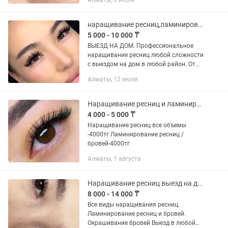
Алматы, 6 июля
салонах красоты по двум адресам:
Курмангазы 180 и Таугуль 1.
Одноразовые простыни,...
наращивание ресниц,ламинирование ресниц и бровей,шугаринг на все тело
5 000 - 10 000 ₸
ВЫЕЗД НА ДОМ. Профессиональное
наращивание ресниц любой сложности
с выездом на дом в любой район. От
классики до Мега объема + эффект по
Алматы, 12 июля
желанию! Работа выполняется
исключительно на качественных...
Наращивание ресниц и ламинирование
4 000 - 5 000 ₸
Наращивание ресниц все объемы
-4000тг Ламинирование ресниц /
бровей-4000тг
Алматы, 1 августа
Наращивание ресниц выезд на дом, ламинирование ресниц и бровей
8 000 - 14 000 ₸
Все виды наращивания ресниц.
Ламинирование ресниц и бровей.
Окрашивание бровей Выезд в любой