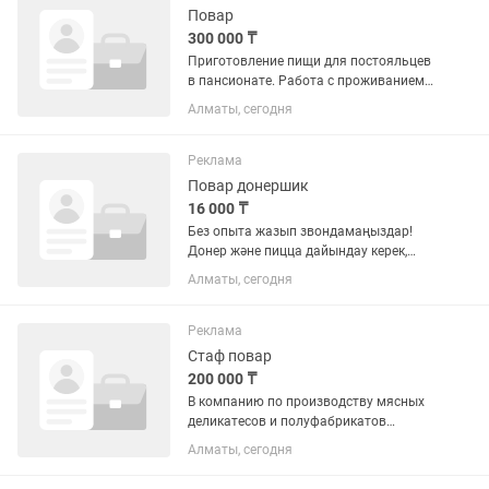
Повар
300 000 ₸
Приготовление пищи для постояльцев
в пансионате. Работа с проживанием
на месте работодателя 15/15 или
Алматы, сегодня
30/30 в г. Алматы. З/п за 15 дней 150
000. За месяц 300 000 тг.
Реклама
Повар донершик
16 000 ₸
Без опыта жазып звондамаңыздар!
Донер және пицца дайындау керек,
11:00-00:00 жұмыс уақыты. 2/2 немесе
Алматы, сегодня
3/1 график. Тек опытпен жазыңыздар
Реклама
Стаф повар
200 000 ₸
В компанию по производству мясных
деликатесов и полуфабрикатов
требуется повар для приготовления
Алматы, сегодня
завтраков и обедов сотрудникам.
График работы 2/2 с 8.00 до 17.00.