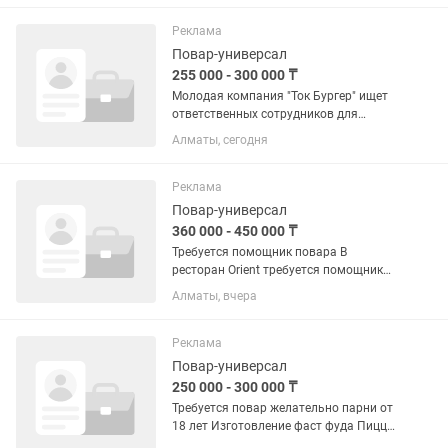
Реклама
Повар-универсал
255 000 - 300 000 ₸
Молодая компания "Ток Бургер" ищет
ответственных сотрудников для
работы поваров универсалов.
Алматы, сегодня
Обязанности: - знания нормы санпин и
правила ротации, - умение работать по
тех-картам, - соблюдения...
Реклама
Повар-универсал
360 000 - 450 000 ₸
Требуется помощник повара В
ресторан Orient требуется помощник
повара (парень) с опытом работы.
Алматы, вчера
Требования: опыт работы помощником
повара обязателен; ответственность,
аккуратность и...
Реклама
Повар-универсал
250 000 - 300 000 ₸
Требуется повар желательно парни от
18 лет Изготовление фаст фуда Пицца,
бургер,крылышки и т.д