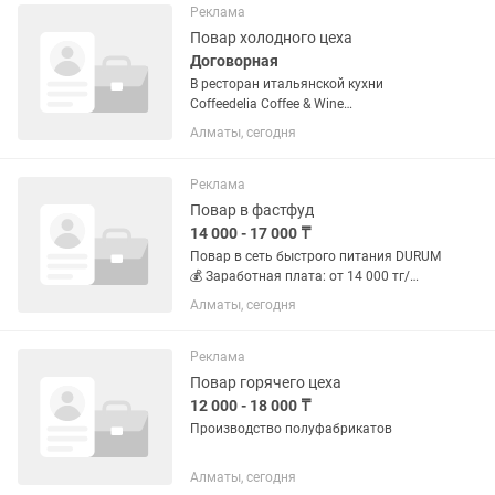
Место работы мкр-н Жулдыз.
Реклама
Повар холодного цеха
Договорная
В ресторан итальянской кухни
Coffeedelia Coffee & Wine
расположенный в ТРЦ "Мега"
Алматы, сегодня
(Розыбакиева) требуются повара
холодного цеха. график 2/2, за смену
20000 тг.
Реклама
Повар в фастфуд
14 000 - 17 000 ₸
Повар в сеть быстрого питания DURUM
💰 Заработная плата: от 14 000 тг/
смена 📅 Регулярные выплаты 📍
Алматы, сегодня
Адрес: Аксуат 34 🕐 Режим работы:
10:30-00:00 Что нужно делать: •
Готовить блюда по стандартам •...
Реклама
Повар горячего цеха
12 000 - 18 000 ₸
Производство полуфабрикатов
Алматы, сегодня