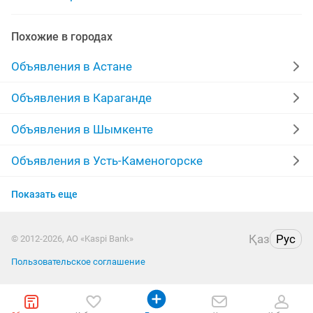
кухонный гарнитур новые
кухонный стол табуретки
Похожие в городах
кухонный угловой
кухонный мебель на заказ
Объявления в Астане
кухонный бу
повар кухонный работник
Объявления в Караганде
Объявления в Шымкенте
Объявления в Усть-Каменогорске
Объявления в Актобе
Показать еще
Объявления в Костанае
Қаз
Рус
© 2012-2026, АО «Kaspi Bank»
Объявления в Таразе
Пользовательское соглашение
Объявления в Павлодаре