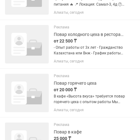
питания 🔥 📍 Локация: Самал-3, 4д 🕐
График работы: 5/2, с 11:00 до 00:00 💵
Алматы, сегодня
Заработная плата: • от 14 000 тг за
смену • ежедневная выдача части
оплаты • полный...
Реклама
Повар холодного цеха в ресторан Paulaner
от 22 500 ₸
- Опыт работы от 3х лет - Гражданство
Казахстана или Внж - График работы
4/2, смена 12 часов - Оклад за смену 22
Алматы, сегодня
500 тг - Выплаты 2 раза в месяц без
задержек - Предоставляем униформу,
питание,...
Реклама
Повар горячего цеха
от 20 000 ₸
В кафе «Высота вкуса» требуется повар
горячего цеха с опытом работы Мы
ищем ответственного и порядочного
Алматы, сегодня
сотрудника в дружную команду❗️❗️❗️
Требования: •Желание работать и
развиваться •Аккуратность...
Реклама
Повар в кафе
25 000 ₸