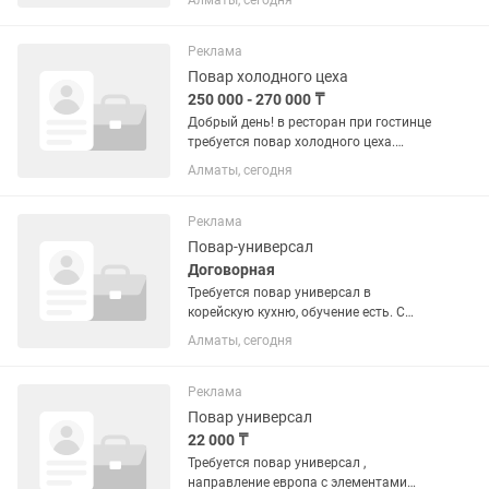
Алматы, сегодня
Реклама
Повар холодного цеха
250 000 - 270 000 ₸
Добрый день! в ресторан при гостинце
требуется повар холодного цеха.
график работы 2/2 оклад от 270.000 тг
Алматы, сегодня
плюс квартальная премия . аванс 25
числа , зарплата 10 числа.
официальное трудоустройство....
Реклама
Повар-универсал
Договорная
Требуется повар универсал в
корейскую кухню, обучение есть. С
опытом, график 6/2 , с 9:00-22:00
Алматы, сегодня
Реклама
Повар универсал
22 000 ₸
Требуется повар универсал ,
направление европа с элементами