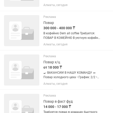
востока
Алматы, сегодня
Реклама
Повар
300 000 - 400 000 ₸
В кофейню Dem all coffee Требуется:
ПОВАР В КОФЕЙНЮ В уютную кофейню
мы ищем профессионального повара,
Алматы, сегодня
а не «хочу попробовать»,который
умеет готовить с душой и красиво
подавать! 🔎 Мы ищем: —...
Реклама
Повар х/ц
от 18 000 ₸
🍳 ВАКАНСИИ В НАШУ КОМАНДУ 🥗
Повар холодного цеха • График: 2/2 •
18 000 тг за смену Мы предлагаем: •
Алматы, сегодня
Выплата заработной платы 2 раза в
месяц, без задержек • Стабильную
работу • Дружный коллектив •...
Реклама
Повар в фаст фуд
14 000 - 17 000 ₸
Требуется повар в команду быстрого