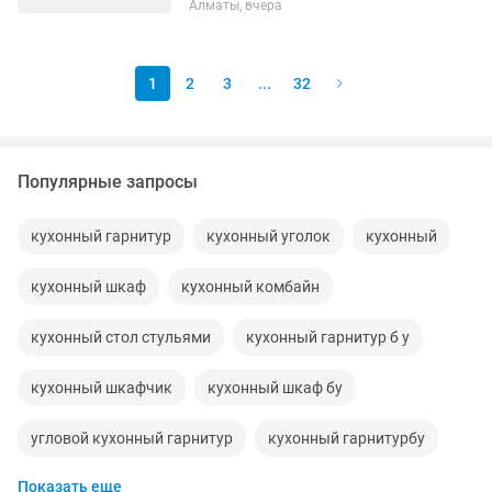
Алматы, вчера
1
2
3
...
32
Популярные запросы
кухонный гарнитур
кухонный уголок
кухонный
кухонный шкаф
кухонный комбайн
кухонный стол стульями
кухонный гарнитур б у
кухонный шкафчик
кухонный шкаф бу
угловой кухонный гарнитур
кухонный гарнитурбу
Показать еще
кухонный гарниртур
кухонный комплект