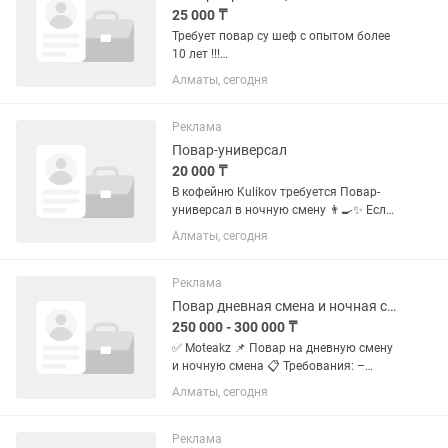
25 000 ₸
Требует повар су шеф с опытом более
10 лет !!!
Грузинская,Европейская,восточная
Алматы, сегодня
кухня без опыта люди мимо! Нужен
профессионал своего дела
Реклама
Повар-универсал
20 000 ₸
В кофейню Kulikov требуется Повар-
универсал в ночную смену 👨🍳✨ Если
вы любите кухню, порядок и работу в
Алматы, сегодня
команде — будем рады видеть вас с
нами! Условия работы: 💵 Оплата: 20
000 тенге за смену 📅...
Реклама
Повар дневная смена и ночная смена
250 000 - 300 000 ₸
✅ Moteakz 📌 Повар на дневную смену
и ночную смена 📋 Требования: –
Женщины от 18 лет до 45 – Можно без
Алматы, сегодня
опыта работы 📆 График работы: 08:00
– 19:00 21:00 -8:00 💰 Зарплата: –
Смена — 12.000 тг....
Реклама