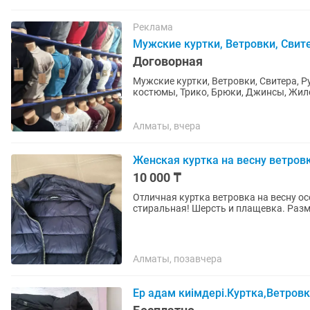
Реклама
Мужские куртки, Ветровки, Свит
Договорная
Мужские куртки, Ветровки, Свитера, 
костюмы, Трико, Брюки, Джинсы, Жиле
Казахстану.
Алматы, вчера
Женская куртка на весну ветровк
10 000 ₸
Отличная куртка ветровка на весну ос
стиральная! Шерсть и плащевка
Алматы, позавчера
Ер адам киімдері.Куртка,Ветров