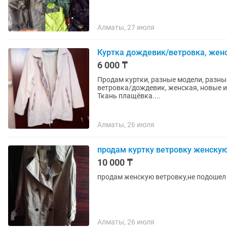
Алматы, 27 июля
Куртка дождевик/ветровка, женс
6 000 ₸
Продам куртки, разные модели, разные цен
ветровка/дождевик, женская, новые и 
Ткань плащёвка....
Алматы, 26 июля
продам куртку ветровку женску
10 000 ₸
продам женскую ветровку,не подошел
Алматы, 26 июля