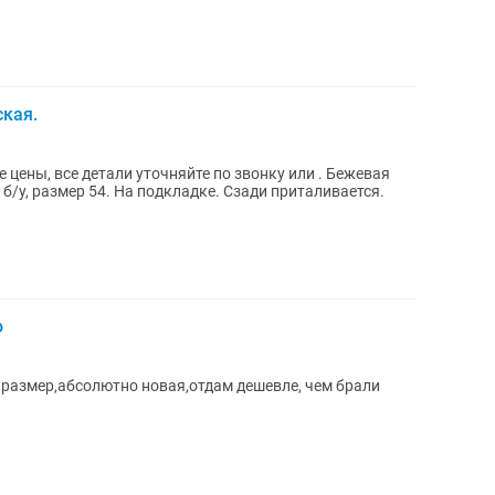
кая.
ы, все детали уточняйте по звонку или . Бежевая
б/у, размер 54. На подкладке. Сзади приталивается.
ю
 размер,абсолютно новая,отдам дешевле, чем брали