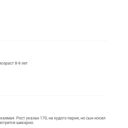
озраст 8-9 лет
каемая. Рост указан 170, на худого парня, но сын носил
смотрится шикарно.