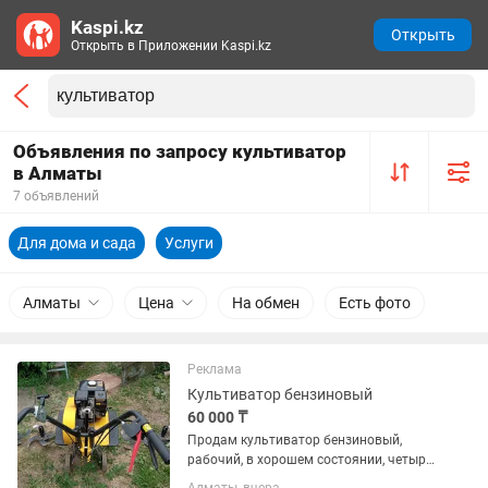
Kaspi.kz
Открыть
Открыть в Приложении Kaspi.kz
Объявления по запросу культиватор
в Алматы
7 объявлений
Для дома и сада
Услуги
Алматы
Цена
На обмен
Есть фото
Реклама
Культиватор бензиновый
60 000 ₸
Продам культиватор бензиновый,
рабочий, в хорошем состоянии, четыре
насадки для копания огорода