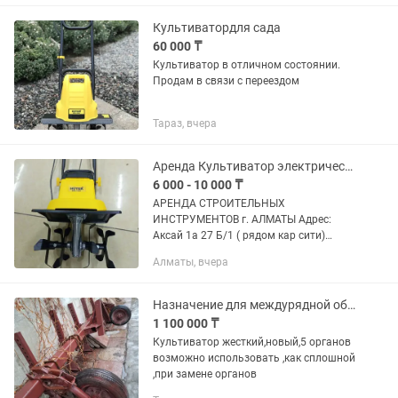
Культиватордля сада
60 000 ₸
Культиватор в отличном состоянии.
Продам в связи с переездом
Тараз, вчера
Аренда Культиватор электрический бензиновый
6 000 - 10 000 ₸
АРЕНДА СТРОИТЕЛЬНЫХ
ИНСТРУМЕНТОВ г. АЛМАТЫ Адрес:
Аксай 1а 27 Б/1 ( рядом кар сити)
Быстро, удобно, недорого! В чистом и
Алматы, вчера
рабочем состоянии Надёжный
инструмент для вашего ремонта!
Доставка по городу...
Назначение для междурядной обработки культиватор
1 100 000 ₸
Культиватор жесткий,новый,5 органов
возможно использовать ,как сплошной
,при замене органов