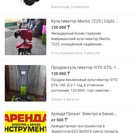
Караганда, позавчера
Культиватор Mantis 7225 ( США) с двигателем Kiortiz ( Япония)
150 000 ₸
Легендарный Конёк Горбунёк
Американский культиватор Mantis
7225, оснащённый надёжным
японским двигателем Kioritz (Япония).
Усть-Каменогорск, 4 августа
Лёгкий, мощный и очень манёвренный,
отлично подходит для рыхления
почвы,...
Продам культиватор IVTO GTIL-140
120 000 ₸
Продам бензиновый культиватор IVTO
GTIL-140. Б/у 1 год, в отличном
состоянии, 120.000т, торг уместен.
Затобольск (5й магазин)
Тобыл, 4 августа
Аренда Прокат Электро и Бензо инструмента
от 500 ₸
Аренда/прокат инструментов в
Экибастузе БЕЗ ЗАЛОГА Центр проката