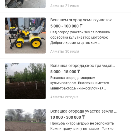
Алматы, 21 июля
Вспашем огород землю участок бенз мотоблок Алматы область 24/7 без выходных
5 000 - 100 000 ₸
Сад огород участок земля вспашка
обработка культиватор мотоблок
Доброго времени суток вам
уважаемый огородники дачники с
Алматы, 30 июля
пашем ваш участок огород за
небольшую плату вот постараемся
сделать работу...
Вспашка огорода,скос травы,спил деревьев
5 000 - 15 000 ₸
Вспашка огорода мощным
культиватором. Вналичии имеется
мини-трактор,мини-косилочная
машина. Подготовит вашу землю к
Алматы, сегодня
посадке газонов под любые культуры.
Боремся с сотки. Стаж работы более 8
лет. К...
Вспашка огорода участка земли 24/7 без выходных
10 000 - 300 000 ₸
Просьба хитро мудрых не беспокоить
Камни траву глину не пашемт Только