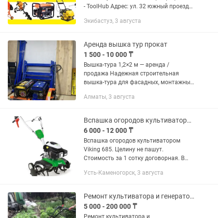
- ToolHub Адрес: ул. 32 южный проезд
2Д •Режим работы 24 часа по
Экибастуз, 3 августа
договоренности. С нами комфортно и
выгодно работать! - В нашем...
Аренда вышка тур прокат
1 500 - 10 000 ₸
Вышка-тура 1,2×2 м — аренда /
продажа Надежная строительная
вышка-тура для фасадных, монтажных,
малярных и ремонтных работ.
Алматы, 3 августа
Подходит для работы внутри
помещений и на улице.
Характеристики: • Размер...
Вспашка огородов культиватором (мотоблоком).
6 000 - 12 000 ₸
Вспашка огородов культиватором
Viking 685. Целину не пашут.
Стоимость за 1 сотку договорная. В
зависимости от сложности грунта и
Усть-Каменогорск, 3 августа
отдаленности цена будет дороже.
Ремонт культиватора и генераторов
5 000 - 200 000 ₸
Ремонт культиватора и