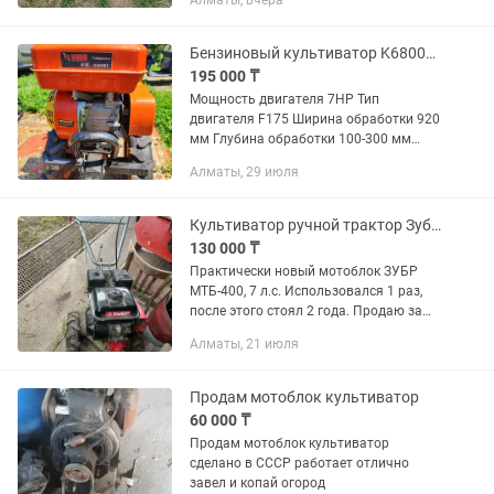
Алматы, вчера
Бензиновый культиватор K68001 KEDR
195 000 ₸
Мощность двигателя 7НР Тип
двигателя F175 Ширина обработки 920
мм Глубина обработки 100-300 мм
Наличие 3-х скоростей (основная/
Алматы, 29 июля
пониженная/задний ход) Навесное
оборудование: плуг , окучник и...
Культиватор ручной трактор Зубр МТБ-400
130 000 ₸
Практически новый мотоблок ЗУБР
МТБ-400, 7 л.с. Использовался 1 раз,
после этого стоял 2 года. Продаю за
ненадобностью В комплекте фрезы и
Алматы, 21 июля
колёса
Продам мотоблок культиватор
60 000 ₸
Продам мотоблок культиватор
сделано в СССР работает отлично
завел и копай огород