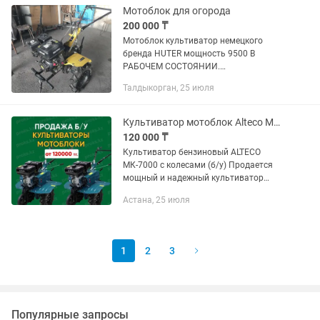
Мотоблок для огорода
200 000 ₸
Мотоблок культиватор немецкого
бренда HUTER мощность 9500 В
РАБОЧЕМ СОСТОЯНИИ.
ИСПОЛЬЗОВАЛСЯ РЕДКО.Можно
Талдыкорган, 25 июля
подключать разное навесное.
Надежный двигатель 4 тактный
японский на бензине. Ничего мутить...
Культиватор мотоблок Alteco MK 7000 c колесами в отличном состоянии
120 000 ₸
Культиватор бензиновый ALTECO
МК-7000 с колесами (б/у) Продается
мощный и надежный культиватор
ALTECO МК-7000, в хорошем рабочем
Астана, 25 июля
состоянии. Отличный выбор для дачи,
огорода и обработки участков...
1
2
3
Популярные запросы