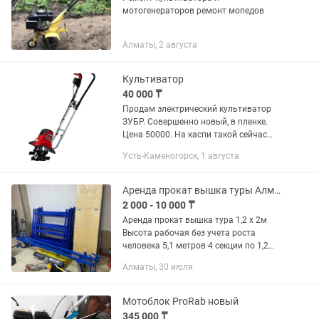
мотогенераторов ремонт мопедов
Алматы, 2 августа
Культиватор
40 000 ₸
Продам электрический культиватор
ЗУБР. Совершенно новый, в пленке.
Цена 50000. На каспи такой сейчас
61900.
Усть-Каменогорск, 1 августа
Аренда прокат вышка туры Алматы
2 000 - 10 000 ₸
Аренда прокат вышка тура 1,2 х 2м
Высота рабочая без учета роста
человека 5,1 метров 4 секции по 1,2
метров Самовывоз возле карсити Или
Алматы, 30 июля
доставка отдельная Также есть все
необходимые инструменты...
Мотоблок ProRab новый
345 000 ₸