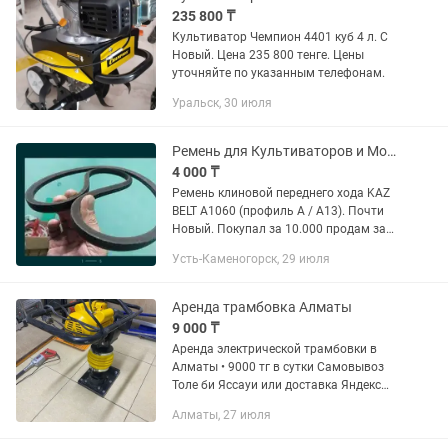
235 800 ₸
Культиватор Чемпион 4401 куб 4 л. С
Новый. Цена 235 800 тенге. Цены
уточняйте по указанным телефонам.
Уральск, 30 июля
Ремень для Культиваторов и Мотоблоков
4 000 ₸
Ремень клиновой переднего хода KAZ
BELT A1060 (профиль A / A13). Почти
Новый. Покупал за 10.000 продам за
5000 Продам новый ремень клиновой
Усть-Каменогорск, 29 июля
KAZ BELT cog GERMANY, маркировка
A1060. Покупал для...
Аренда трамбовка Алматы
9 000 ₸
Аренда электрической трамбовки в
Алматы • 9000 тг в сутки Самовывоз
Толе би Яссауи или доставка Яндекс
Болгарка Штроборез Перфораторы
Алматы, 27 июля
Вышка тура Рохля Торцовка Лестница
Краскопульт...