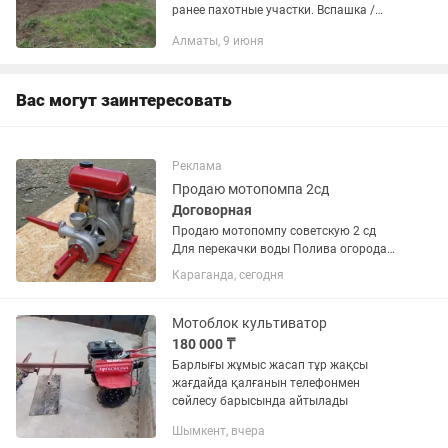
ранее пахотные участки. Вспашка /
рыхление участков, в кратчайший срок.
Алматы, 9 июня
Вспашка культиватором сделает вашу
землю воздушной, и...
Вас могут заинтересовать
Реклама
Продаю мотопомпа 2сд
Договорная
Продаю мотопомпу советскую 2 сд
Для перекачки воды Полива огорода
дачного массива. Мотопомпа в
Караганда, сегодня
рабочем состоянии. Также продается
двигатель на китайскую мотопомпу
или на культиватор.
Мотоблок культиватор
180 000 ₸
Барлығы жұмыс жасап тұр жақсы
жағдайда қалғанын телефонмен
сөйлесу барысында айтылады
Шымкент, вчера