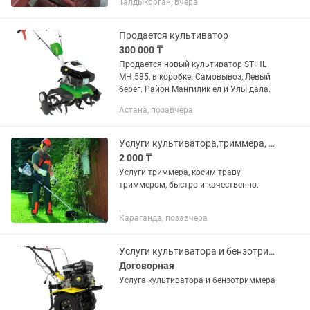
Талдыкорган, вчера
Продается культиватор
300 000 ₸
Продается новый культиватор STIHL
MH 585, в коробке. Самовывоз, Левый
берег. Район Мангилик ел и Улы дала.
Астана, позавчера
Услуги культиватора,триммера, скос травы
2 000 ₸
Услуги триммера, косим траву
триммером, быстро и качественно.
Караганда, позавчера
Услуги культиватора и бензотриммера
Договорная
Услуга культиватора и бензотриммера