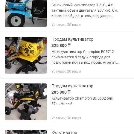
Бензиновый культиватор 7 л. С., 4-х
тактный, объем двигателя 207 куб. См,
бензиновый двигатель, воздушное
охлаждение, ручной запуск двигателя,
Уральск, 30 июля
ременной привод от двигателя, цепной
привод на фрезы,...
Продам Культиватор
325 800 ₸
Мотокультиватор Champion BC5712
применяется в саду и огороде для
подготовки почвы под посев. Агрегат
не только вспахивает, но и смешивать
Уральск, 30 июля
почву с удобрениями. Модель
оборудована надежным 4-тактным...
Продам культиватор
285 800 ₸
Культиватор Champion Вс 5602 5лс
57кг. Новый.
Уральск, 30 июля
Культиватор