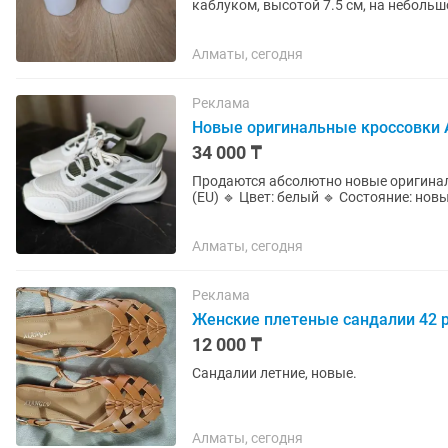
каблуком, высотой 7.5 см, на неболь
Алматы, сегодня
Реклама
Новые оригинальные кроссовки Ad
34 000 ₸
Продаются абсолютно новые оригинальные кро
(EU) 🔹 Цвет: белый 🔹 Состояние: новые 🔹 О
и стильные кроссовки...
Алматы, сегодня
Реклама
Женские плетеные сандалии 42 
12 000 ₸
Сандалии летние, новые.
Алматы, сегодня