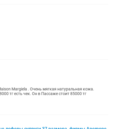
ison Margiela . Очень мягкая натуральная кожа.
000 тг есть чек. Он в Пассаже стоит 85000 тг
е лоферы супруги 37 размера, фирмы Anemone