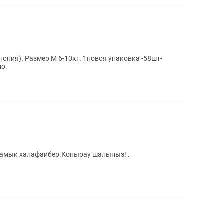
ония). Размер М 6-10кг. 1новоя упаковка -58шт-
но.
мамык халафаибер.Конырау шалыныз! .