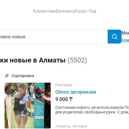
Клиентам
Бизнесу
Kaspi Гид
Мой
Ал
вки новые в Алматы
(5502)
Сортировка
Реклама
Chicco эргорюкзак
9 000 ₸
Состояние нового, не использовали Покупала за 34.000 Компания Chicco Надежный помощник
для родителей, свободные руки. С ро
Алматы, сегодня