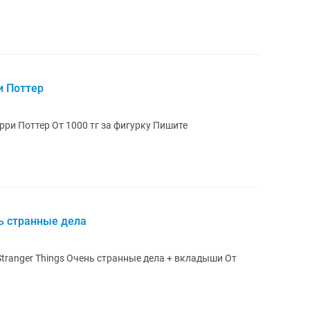
и Поттер
Алматы, продаю фигурки Kinder Joy Гарри Поттер От 1000 тг за фигурку Пишите
нь странные дела
Stranger Things Очень странные дела + вкладыши От