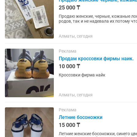
25 000 ₸
Продаю женские, черные, кожаные ло
родов, так и не надевала их потому ч
Алматы, сегодня
Реклама
Продам кроссовки фирмы наик.
10 000 ₸
Кроссовки фирма найк
Алматы, сегодня
Реклама
Летние босоножки
15 000 ₸
Летние женские босоножки, синего цв