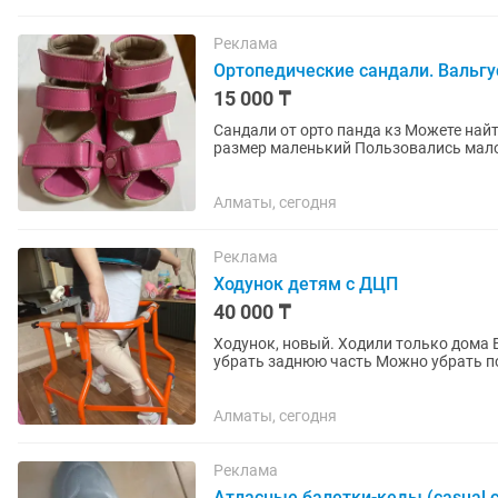
Реклама
Ортопедические сандали. Вальгу
15 000 ₸
Сандали от орто панда кз Можете найти в инстаграме Покупали за 4
размер маленький Пользовались мало и в основном только дома Размер по стельке 13 см По
подошве 14 см ЦВЕТ...
Алматы, сегодня
Реклама
Ходунок детям с ДЦП
40 000 ₸
Ходунок, новый. Ходили только дома Возможна доставка Ходунок трансформер, Можно
убрать заднюю часть Можно убрать подвесы Все липучки новые По возрасту наверное с 1,5-2
года уже можно вставать...
Алматы, сегодня
Реклама
Атласные балетки-кеды (casual с