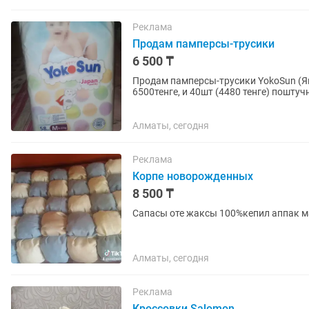
Реклама
Продам памперсы-трусики
6 500 ₸
Продам памперсы-трусики YokoSun (Яп
6500тенге, и 40шт (4480 тенге) поштуч
Алматы, сегодня
Реклама
Корпе новорожденных
8 500 ₸
Сапасы оте жаксы 100%кепил аппак 
Алматы, сегодня
Реклама
Кроссовки Salomon