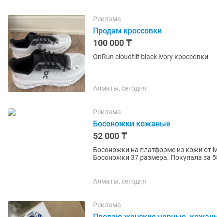
Реклама
Продам кроссовки
100 000 ₸
OnRun cloudtilt black ivory кроссовки
Алматы, сегодня
Реклама
Босоножки кожаные
52 000 ₸
Босоножки на платформе из кожи от Ma
Босоножки 37 размера. Покупала за 58
Алматы, сегодня
Реклама
Продаю женские черные, кожаны