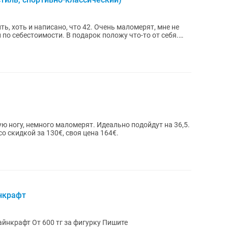
ть, хоть и написано, что 42. Очень маломерят, мне не
 по себестоимости. В подарок положу что-то от себя.
ю ногу, немного маломерят. Идеально подойдут на 36,5.
о скидкой за 130€, своя цена 164€.
нкрафт
Алматы, продаю фигурки Kinder Joy Майнкрафт От 600 тг за фигурку Пишите