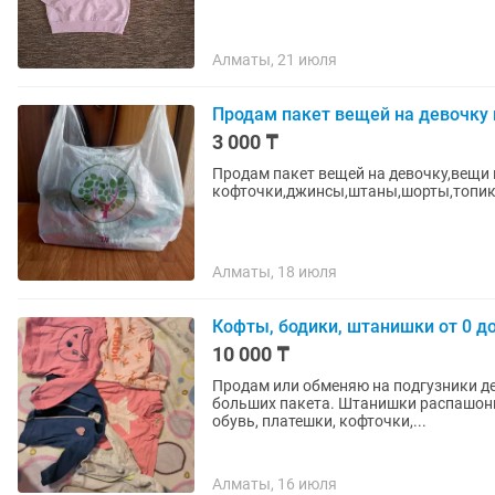
Алматы, 21 июля
Продам пакет вещей на девочку
3 000 ₸
Продам пакет вещей на девочку,вещи в
кофточки,джинсы,штаны,шорты,топик
Алматы, 18 июля
Кофты, бодики, штанишки от 0 до
10 000 ₸
Продам или обменяю на подгузники дет
больших пакета. Штанишки распашонки
обувь, платешки, кофточки,...
Алматы, 16 июля