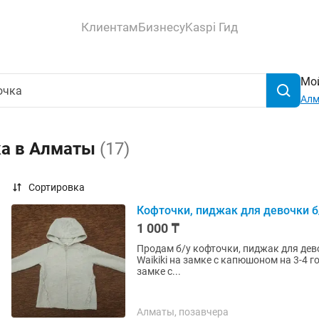
Клиентам
Бизнесу
Kaspi Гид
Мой
Ал
ка в Алматы
(17)
Сортировка
Кофточки, пиджак для девочки б
1 000 ₸
Продам б/у кофточки, пиджак для девочек в оче
Waikiki на замке с капюшоном на 3-4 года, рост 98/104
замке с...
Алматы, позавчера