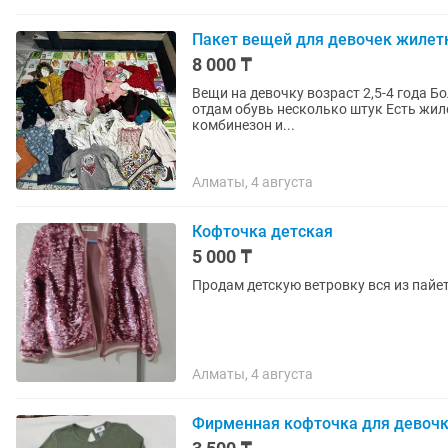
Пакет вещей для девочек жилетк
8 000 ₸
Вещи на девочку возраст 2,5-4 года Больше 40 вещей , на фото не все Отдам за 8000 тг Еще
отдам обувь несколько штук Есть жилетки , кофточки , футболки , шапки , кепки , кардиганы ,
комбинезон и...
Алматы, 4 августа
Кофточка детская
5 000 ₸
Продам детскую ветровку вся из пайет
Алматы, 4 августа
Фирменная кофточка для девоч