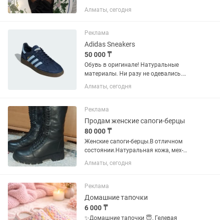
Алматы, сегодня
Реклама
Adidas Sneakers
50 000 ₸
Обувь в оригинале! Натуральные
материалы. Ни разу не одевались.
Были куплены в официальном
Алматы, сегодня
магазине в Англии. Упакую как надо.
Только коробку оригинальную оставил
в Лондоне, дабы сэкономить...
Реклама
Продам женские сапоги-берцы
80 000 ₸
Женские сапоги-берцы.В отличном
состоянии.Натуральная кожа, мех-
цигейка, евро.
Алматы, сегодня
Реклама
Домашние тапочки
6 000 ₸
✨Домашние тапочки 😇, Гелевая