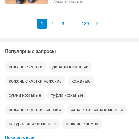
Алматы, сегодня
1
2
3
...
189
Популярные запросы
кожаные куртки
диваны кожаные
кожаные куртки мужские
кожаные
сумки кожаные
туфли кожаные
кожаные куртки женские
сапоги женские кожаные
натуральные кожаные
кожаные ремни
Показать еще
перчатки кожаные
кожаные брюки