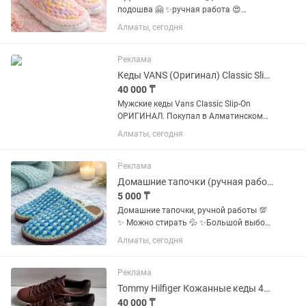
подошва 🤗 ✨ручная работа 😍
✨размеры с 27 по 45 ✨расцветки
Алматы, сегодня
разные😍😍😍 ✨удобные в носке 😇
Реклама
Кеды VANS (Оригинал) Classic Slip-On 43EUR / 28СМ
40 000 ₸
Мужские кеды Vans Classic Slip-On
ОРИГИНАЛ. Покупал в Алматинском
BRUX Размер: 43EUR / 28СМ / 10US
Алматы, сегодня
мужской Состояние: 8-9 из 10 ТОРГ
Реклама
Домашние тапочки (ручная работа)
5 000 ₸
Домашние тапочки, ручной работы 💯
✨ Можно стирать 💦 ✨Большой выбор
цветов Размеры от 36 пр 42
Алматы, сегодня
✨Доставка Яндекс или самовывоз
✨Так же принимаю заказы на весь
размерный ряд и цветовую гамму
Реклама
Tommy Hilfiger Кожанные кеды 42 размер
40 000 ₸