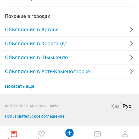
кожаные зимние куртки
Похожие в городах
Объявления в Астане
Объявления в Караганде
Объявления в Шымкенте
Объявления в Усть-Каменогорске
Объявления в Актобе
Показать еще
Объявления в Актау
Қаз
Рус
© 2012-2026, АО «Kaspi Bank»
Объявления в Павлодаре
Пользовательское соглашение
Объявления в Уральске