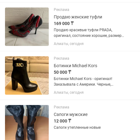
Реклама
Продаю женские туфли
169 000 ₸
Продаю красивые туфли PRADA,
оригинал, состояние хорошее, размер
37,5. Размер каблука-6 см
Алматы, сегодня
Реклама
Ботинки Michael Kors
50 000 ₸
Ботинки Michael Kors - оригинал!
Заказывала с Америки. Черные,
натуральная кожа. Размер 8 (38-38,5) .
Алматы, сегодня
Абсолютно новые. 50 тыс.
Реклама
Сапоги мужские
12 000 ₸
Сапоги утепленные новые