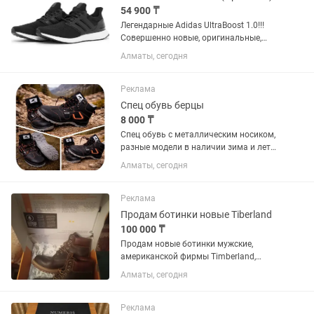
54 900 ₸
Легендарные Adidas UltraBoost 1.0!!!
Совершенно новые, оригинальные,
привезены из США 🇺🇸. Размер: 9.5US
Алматы, сегодня
(42 европейский). Вязаный верх
primeknit, промежуточная подошва
boost, система стабилизации...
Реклама
Спец обувь берцы
8 000 ₸
Спец обувь с металлическим носиком,
разные модели в наличии зима и лето,
кроссовки,берцы, сапоги, крокусы для
Алматы, сегодня
техперсонала и медиков.
Реклама
Продам ботинки новые Tiberland
100 000 ₸
Продам новые ботинки мужские,
американской фирмы Timberland,
кожаные, зимние, качественные
Алматы, сегодня
Реклама