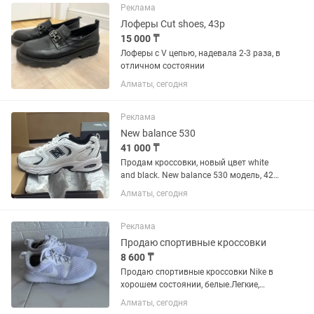
Реклама
Лоферы Cut shoes, 43р
15 000 ₸
Лоферы с V цепью, надевала 2-3 раза, в
отличном состоянии
Алматы, сегодня
Реклама
New balance 530
41 000 ₸
Продам кроссовки, новый цвет white
and black. New balance 530 модель, 42
размер на 41 подойдет. Цена ниже
Алматы, сегодня
себестоимости. оригинал 100%.
Реклама
Продаю спортивные кроссовки
8 600 ₸
Продаю спортивные кроссовки Nike в
хорошем состоянии, белые.Легкие,
удобные для занятий ..
Алматы, сегодня