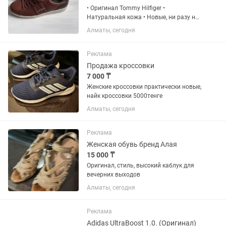
• Оригинал Tommy Hilfiger •
Натуральная кожа • Новые, ни разу не
носились • Размер 42 подходят под
Алматы, сегодня
джинсы; подходят под чиносы;
подходят под шорты; можно носить
весной и осенью; подходят для...
Реклама
Продажа кроссовки
7 000 ₸
Женские кроссовки практически новые,
найк кроссовки 5000тенге
Алматы, сегодня
Реклама
Женская обувь бренд Алая
15 000 ₸
Оригинал, стиль, высокий каблук для
вечерних выходов
Алматы, сегодня
Реклама
Adidas UltraBoost 1.0. (Оригинал)