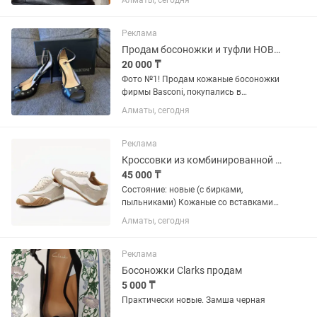
Алматы, сегодня
Реклама
Продам босоножки и туфли НОВЫЕ
20 000 ₸
Фото №1! Продам кожаные босоножки
фирмы Basconi, покупались в
фирменном магазине в МегаЦентре.
Алматы, сегодня
Размер 36 Фото №2. Продам
замшевые туфли фирмы Baldi. Размер
37 Цена 20.000тг за одну пару!!!...
Реклама
Кроссовки из комбинированной замши и кожи (бежевого цвета)
45 000 ₸
Состояние: новые (с бирками,
пыльниками) Кожаные со вставками
из замши Размер: по стельке 25,6 см
Алматы, сегодня
Цена: 45 000
Реклама
Босоножки Clarks продам
5 000 ₸
Практически новые. Замша черная