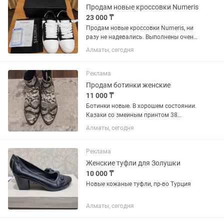
Продам новые кроссовки Numeris
23 000 ₸
Продам новые кроссовки Numeris, ни
разу не надевались. Выполнены очень
аккуратно, все логотипы и швы
Алматы, сегодня
ровные. Состояние идеальное. Модель
подойдёт и для мужчин и для женщин
Причина продажи: не подошел...
Реклама
Продам ботинки женские
11 000 ₸
Ботинки новые. В хорошем состоянии.
Казаки со змеиным принтом 38
размер, а черные 37 размер.По всем
Алматы, сегодня
интересующимся вопросам звоните,
пишите. Живу в районе первая Алмата.
Реклама
Женские туфли для Золушки
10 000 ₸
Новые кожаные туфли, пр-во Турция
Алматы, сегодня