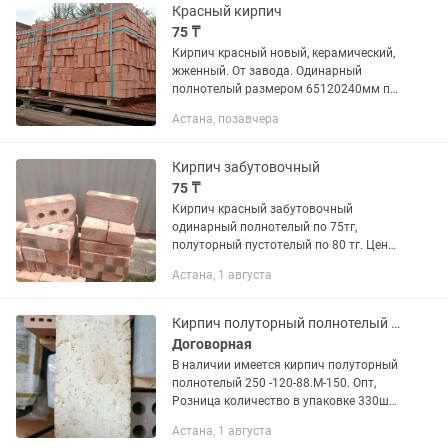
Красный кирпич
75 ₸
Кирпич красный новый, керамический,
жженный. От завода. Одинарный
полнотелый размером 65120240мм по
75тг Полуторный пустотелый
Астана, позавчера
размером 88120240мм по 80тг .Цена
на Оптом. Розницу дороже. Доставка
за...
Кирпич забутовочный
75 ₸
Кирпич красный забутовочный
одинарный полнотелый по 75тг,
полуторный пустотелый по 80 тг. Цена
за Оптом. Розницу дороже. Доставка
Астана, 1 августа
за отд.оплату
Кирпич полуторный полнотелый М-150
Договорная
В наличии имеется кирпич полуторный
полнотелый 250 -120-88.М-150. Опт,
Розница количество в упаковке 330шт.
НДС,СНТ имеется.
Астана, 1 августа