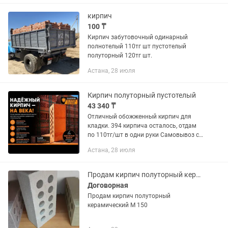
кирпич
100 ₸
Кирпич забутовочный одинарный
полнотелый 110тг шт пустотелый
полуторный 120тг шт.
Астана, 28 июля
Кирпич полуторный пустотелый
43 340 ₸
Отличный обожженный кирпич для
кладки. 394 кирпича осталось, отдам
по 110тг/шт в одни руки Самовывоз с
Юго-Восток, Кордай-Жанкент
Астана, 28 июля
Продам кирпич полуторный керамический облицовочный М 150
Договорная
Продам кирпич полуторный
керамический М 150