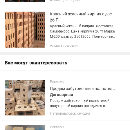
Алматы, 3 августа
Морозостойкость F50 Точная
геометрия и ровные грани Без высолов
(без солевого...
Красный жженный кирпич с доставкой и самовывоз
26 ₸
Красный жженный киприч. Доставка/
Самовывоз. Цена кирпича 26 тг Марка
М-200, размер 25012065. Полуторный
50 тг, Размер 25012088. Наличие есть!!!
Алматы, сегодня
Вас могут заинтересовать
Реклама
Продам забутовочный полнотелый полуторный кирпич
Договорная
Продам забутовочный полнотелый
полуторный кирпич находимся в
Акмолинской области г Акколь
Петропавловск, сегодня
Реклама