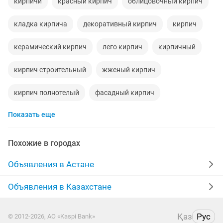
кирпичи
красный кирпич
облицовочный кирпич
кладка кирпича
декоративный кирпич
кирпич
керамический кирпич
лего кирпич
кирпичный
кирпич строительный
жженый кирпич
кирпич полнотелый
фасадный кирпич
Показать еще
кирпичная кладка
панели кирпич
кирпичик
кирпич бетон
кирпичь
форма кирпича
Похожие в городах
облицовачный кирпич
для кирпичи
Объявления в Астане
Объявления в Казахстане
Қаз
Рус
© 2012-2026, АО «Kaspi Bank»