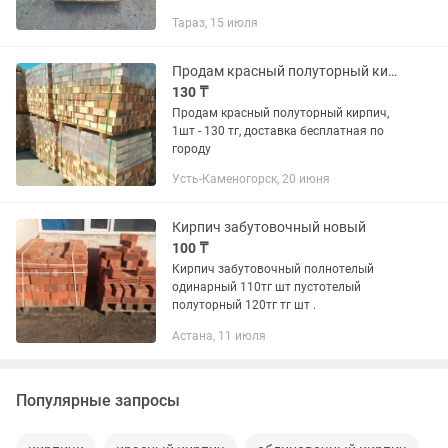
отверстий, Любые сроки, доставка
Тараз, 15 июля
есть. Наша компания рада предложить
лучший вариант для Вашего...
Продам красный полуторный кирпич
130 ₸
Продам красный полуторный кирпич,
1шт - 130 тг, доставка бесплатная по
городу
Усть-Каменогорск, 20 июня
Кирпич забутовочный новый
100 ₸
Кирпич забутовочный полнотелый
одинарный 110тг шт пустотелый
полуторный 120тг тг шт .
Астана, 11 июля
Популярные запросы