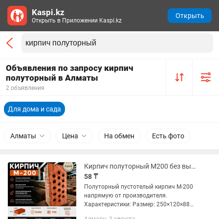
Kaspi.kz
Открыть
Открыть в Приложении Kaspi.kz
Объявления по запросу кирпич
полуторный в Алматы
2 объявления
Для дома и сада
Алматы
Цена
На обмен
Есть фото
Кирпич полуторный М200 без высолов 250х120х88мм
58 ₸
Полуторный пустотелый кирпич М-200
напрямую от производителя.
Характеристики: Размер: 250×120×88
мм Марка прочности М200