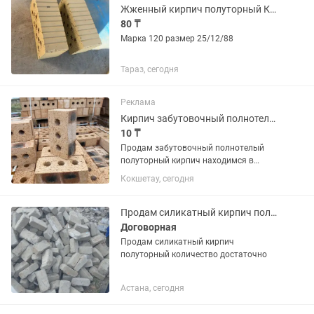
Жженный кирпич полуторный Кыргызстан и Шымкент
80 ₸
Марка 120 размер 25/12/88
Тараз, сегодня
Реклама
Кирпич забутовочный полнотелый полуторный
10 ₸
Продам забутовочный полнотелый
полуторный кирпич находимся в
Акмолинской области г Акколь
Кокшетау, сегодня
Продам силикатный кирпич полуторный
Договорная
Продам силикатный кирпич
полуторный количество достаточно
Астана, сегодня