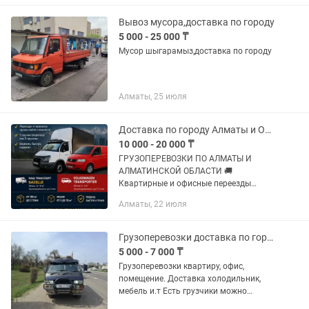
10тонн и выше.Грузчики. Услуги
временного...
Вывоз мусора,доставка по городу
5 000 - 25 000 ₸
Мусор шыгарамыз,доставка по городу
Алматы, 25 июля
Доставка по городу Алматы и Области. Доставка топлива.
10 000 - 20 000 ₸
ГРУЗОПЕРЕВОЗКИ ПО АЛМАТЫ И
АЛМАТИНСКОЙ ОБЛАСТИ 🚚
Квартирные и офисные переезды
Перевозка мебели, бытовой техники и
Алматы, 22 июля
стройматериалов. Доставка грузов
любой сложности. Услуги 1 или 2
грузчиков. Бережная...
Грузоперевозки доставка по городу Алматы
5 000 - 7 000 ₸
Грузоперевозки квартиру, офис,
помещение. Доставка холодильник,
мебель и.т Есть грузчики можно
договориться