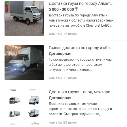
Доставка груза по городу Алматы и Алматинской области
5 000 - 30 000 ₸
Доставка груза по городу Алматы и
Алматинская области малогабаритных
грузов на автомобиле Chevrolet LABO
Габариты авто: Ширина-1.30
Алматы, 15 июля
Высота-1.60 Длинна-2.20
Грузоподъемность-600 кг Ищу
постоянную...
Газель доставка по городу и области с грузчиком и без доставим аккуратно
Договорная
Грузоперевозки по городу с грузчиком
и без цена договорная доставим
аккуратно и чисто вывоз
строительный мусор по объему
Алматы, 15 июля
догоровримся любой груз берем
любую машину найдем перезка офиса
дома по...
Доставка грузов город, межгород, регионы
Договорная
Доставка грузов, в том числе
строительных материалов по городу и
области. Быстрая подача авто,
бережная доставка. Машины
Алматы, 23 июля
грузоподъемностью от 100 кг до