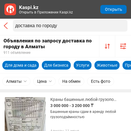
Kaspi.kz
Открыть
Открыть в Приложении Kaspi.kz
Объявления по запросу доставка по
городу в Алматы
911 объявление
Для дома и сада
Для бизнеса
Услуги
Животные
Пр
Алматы
Цена
На обмен
Есть фото
Краны башенные.любой грузоподъёмностью. Доставка в любой город Казахстана
3 000 000 - 3 200 000 ₸
Башенные краны сдам в аренду любой
грузоподъёмностью