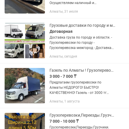
Осуществляем наличный и
безналичный РАСЧЁТ. Работаем как с
Алматы, 31 июля
частными лицами, так и c
коммерческими организациями
РАБОТАЕМ БЕЗ...
Грузовые доставки по городу и межгород портер бонго газель
Договорная
Доставка груза по городу и области. -
Грузоперевозки по городу -
Грузоперевозка межгород - Доставка
по городу - Доставка межгород -
Алматы, сегодня
Межгородные индивидуальные
перевозки по договоренности -24/7 -...
Газель по Алматы ! Грузоперевозки Алматы по городу Доставка 24/7
3 000 - 7 000 ₸
Предлагаем грузоперевозки по
Алматы НЕДОРОГО! БЫСТРО!
КАЧЕСТВЕННО! Газель - от 3000 тг
Грузчики - цена договорная Вывоз
Алматы, 1 августа
мусора Осуществляем любую
перевозку на транспорте Газель.
Перевозка: - Мебели -...
Грузоперевозки,Переезды.Грузчики. Доставка Город Межгород, услуги грузчиков
7 000 - 10 000 ₸
Грузоперевозки,Переезды.Грузчики.