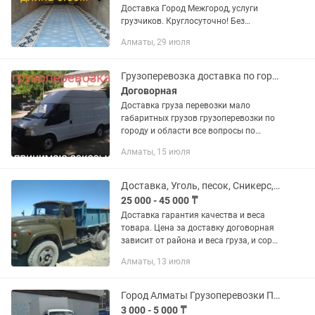
Доставка Город Межгород, услуги
грузчиков. Круглосуточно! Без
посредников! Быстрая подача машины
Алматы, 29 июля
под любые цели! Есть разные машины
по всей Алмате и области, а...
Грузоперевозка доставка по городу перевозка груза
Договорная
Доставка груза перевозки мало
габаритных грузов грузоперевозки по
городу и области все вопросы по
телефону по часам 5тыс машина форд
Алматы, 15 июля
транзит цельнометаллический размер
322 м длина высота ширина...
Доставка, Уголь, песок, Сникерс, Отсев,Камень,ПГС,ЩПС, городу области
25 000 - 45 000 ₸
Доставка гарантия качества и веса
товара. Цена за доставку договорная
зависит от района и веса груза, и сорта
материала
Алматы, 13 июля
Город Алматы Грузоперевозки Переезды Перевозка Доставка
3 000 - 5 000 ₸