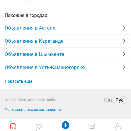
доставка из китая
доставка шкафа
Похожие в городах
доставка бетона
доставка платья
Объявления в Астане
уголь доставка
Объявления в Караганде
Объявления в Шымкенте
Объявления в Усть-Каменогорске
Объявления в Актобе
Показать еще
Объявления в Костанае
Қаз
Рус
© 2012-2026, АО «Kaspi Bank»
Объявления в Таразе
Пользовательское соглашение
Объявления в Павлодаре