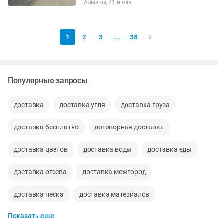
Алматы, 21 июля
1
2
3
...
38
Популярные запросы
доставка
доставка угля
доставка груза
доставка бесплатно
договорная доставка
доставка цветов
доставка воды
доставка еды
доставка отсева
доставка межгород
доставка песка
доставка материалов
Показать еще
доставка чернозема
доставка щебня