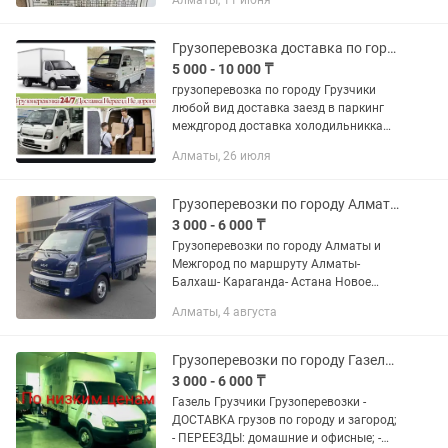
Алматы, 11 июня
Грузоперевозка доставка по городу Газель Киа бонго Дамас Пирамида
5 000 - 10 000 ₸
грузоперевозка по городу Грузчики
любой вид доставка заезд в паркинг
междгород доставка холодильникка
велосипеда Пирамида Рефрижератор
Алматы, 26 июля
верхний погрузка открытый борт
грузчики качество гарантия...
Грузоперевозки по городу Алматы межгород, доставка, переезд, грузчики
3 000 - 6 000 ₸
Грузоперевозки по городу Алматы и
Межгород по маршруту Алматы-
Балхаш- Караганда- Астана Новое
авто Киа Бонго 2025 года
Алматы, 4 августа
Грузоподъемность до 3,5 тонн (3500 кг)
Объем 12 кубометров Длина 3,40 м...
Грузоперевозки по городу Газель Переезды Доставка с грузчиками
3 000 - 6 000 ₸
Газель Грузчики Грузоперевозки -
ДОСТАВКА грузов по городу и загород;
- ПЕРЕЕЗДЫ: домашние и офисные; -