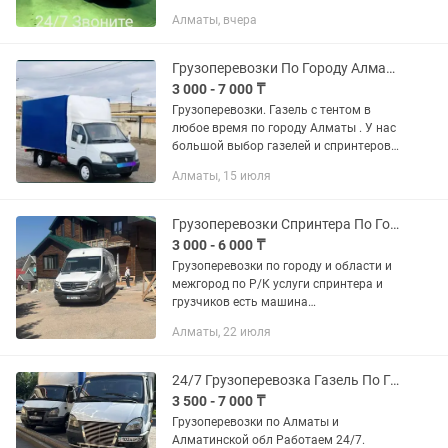
ДОСТАВКА, перевозка мебели, бытовой
Алматы, вчера
техники, пианино, вещей и др. -
ПЕРЕВОЗКА оборудования,...
Грузоперевозки По Городу Алматы Переезды Доставка С Грузчиками Газель
3 000 - 7 000 ₸
Грузоперевозки. Газель с тентом в
любое время по городу Алматы . У нас
большой выбор газелей и спринтеров с
по доступным ценам. Также
Алматы, 15 июля
предоставляем профессиональных
грузчиков с ремнями. Широкий...
Грузоперевозки Спринтера По Городу и межгород Алматы Переезды доставки
3 000 - 6 000 ₸
Грузоперевозки по городу и области и
межгород по Р/К услуги спринтера и
грузчиков есть машина
грузоподьемность до 5 тон есть
Алматы, 22 июля
рефрижатор переезды квартир и
офисов разборка и сборка мебели
перевозка...
24/7 Грузоперевозка Газель По Городу Алматы Переезды Доставки Перевозка24/7
3 500 - 7 000 ₸
Грузоперевозки по Алматы и
Алматинской обл Работаем 24/7.