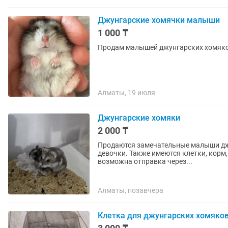
Джунгарские хомячки малыши
1 000 ₸
Продам малышей джунгарских хомяков.
Алматы, 19 июля
Джунгарские хомяки
2 000 ₸
Продаются замечательные малыши джу
девочки. Также имеются клетки, корм, опилки и аксессуары. Самовывоз с нижней пятилетки,
возможна отправка через...
Алматы, позавчера
Клетка для джунгарских хомяко