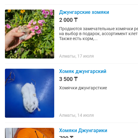
Джунгарские хомяки
2 000 ₸
Продаются замечательные хомячки ред
на выбор в подарок, ассортимент клет
Также есть корм,...
Алматы, 17 июля
Хомяк джунгарский
3 500 ₸
Хомячки джунгарсткие
Алматы, 14 июля
Хомяки Джунгарики