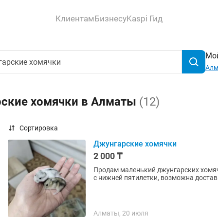
Клиентам
Бизнесу
Kaspi Гид
Мой
Ал
рские хомячки в Алматы
(12)
Сортировка
Джунгарские хомячки
2 000 ₸
Продам маленький джунгарских хомяч
с нижней пятилетки, возможна достав
Алматы, 20 июля