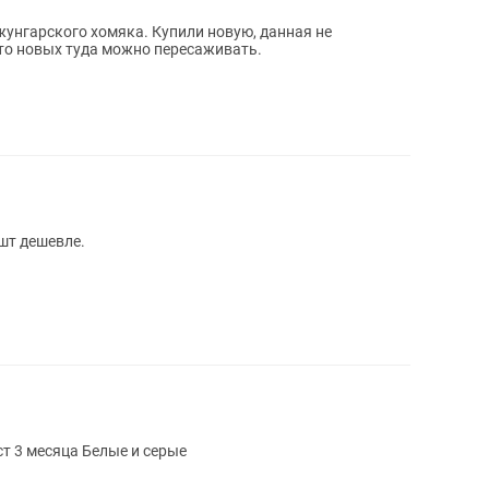
унгарского хомяка. Купили новую, данная не
что новых туда можно пересаживать.
шт дешевле.
т 3 месяца Белые и серые