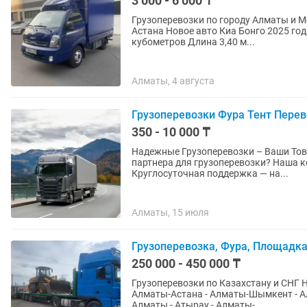
3 000 - 6 000 ₸
Грузоперевозки по городу Алматы и Межгород по маршр
Астана Новое авто Киа Бонго 2025 года Грузоподъемность до 3,5 тонн (3500 кг) Объем 12
кубометров Длина 3,40 м...
Алматы, 4 августа
Грузоперевозки Фура Тент Перев
350 - 10 000 ₸
Надежные Грузоперевозки – Ваши Товары в Безопа
партнера для грузоперевозки? Наша компания - ваш надежный путь к успешной доставке!
Круглосуточная поддержка — на...
Алматы, 15 июля
Грузоперевозка, Фура, Площадка
250 000 - 450 000 ₸
Грузоперевозки по Казахстану и СНГ Надежные перевозки по ключевым направлениям: -
Алматы-Астана - Алматы-Шымкент - Алматы-Актау - Алматы-Устька
Алматы - Атырау - Алматы-...