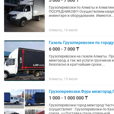
5 000 - 7 000 ₸
Грузоперевозки по Алматы и Алматинской обл
ПОСРЕДНИКОВ!!! Осуществляем квартирные и офисные переезды, перевозку дачного
инвентаря и оборудования. Имеются..
Алматы, 16 июля
Газель Грузоперевозки по город
6 000 - 7 000 ₸
Грузоперевозки на газели Алматы. Профессиональные услуги грузоперевозки город-
межгород, а так же услуги грузчиков 
безопасно в кратчайшие сроки....
Алматы, 15 июля
Грузоперевозки.Фура межгород.
1 000 - 1 000 000 ₸
Грузоперевозки город межгород Част
осуществляет : Грузоперевозки по Казахстану и СНГ, страны Евразийской экономического
союза. ==Доставка груза отдельной...