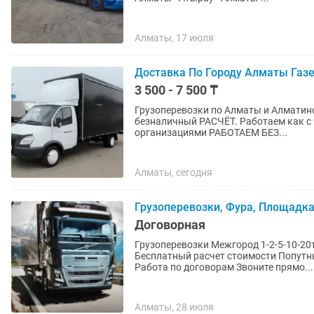
Алматы, 17 июля
Доставка По Городу Алматы Газе
3 500 - 7 500 ₸
Грузоперевозки по Алматы и Алматин
безналичный РАСЧЁТ. Работаем как с частными лицами, так и c коммерческими
организациями РАБОТАЕМ БЕЗ...
Алматы, сегодня
Грузоперевозки, Фура, Площадка
Договорная
Грузоперевозки Межгород 1-2-5-10-20т По Казахстану
Бесплатный расчет стоимости Попутн
Работа по договорам Звоните прямо...
Алматы, 28 июля