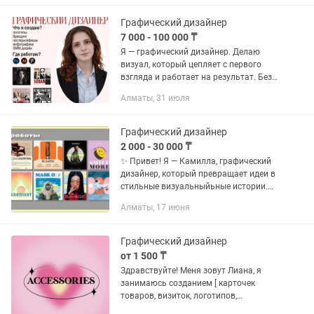
рекламы • Презентации и
коммерческие...
Графический дизайнер
7 000 - 100 000 ₸
Я — графический дизайнер. Делаю
визуал, который цепляет с первого
взгляда и работает на результат. Без
шаблонов, без «как у всех». Только
Алматы, 31 июля
чистый дизайн, смысл и аккуратная
подача. Чем я занимаюсь: —...
Графический дизайнер
2 000 - 30 000 ₸
✨ Привет! Я — Камилла, графический
дизайнер, который превращает идеи в
стильные визуальныйьные истории.
Если вашему бренду нужно выглядеть
Алматы, 17 июня
современно, аккуратно и
профессионально — я помогу создать...
Графический дизайнер
от 1 500 ₸
Здравствуйте! Меня зовут Лиана, я
занимаюсь созданием [ карточек
товаров, визиток, логотипов,
изображений, музыки и видео ]🪄.