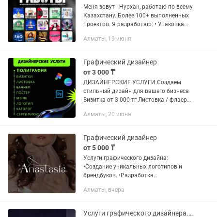
Меня зовут - Нурхан, работаю по всему
Казахстану. Более 100+ выполненных
проектов. Я разработаю: • Упаковка
аккаунта (лого, highlights, пост-
Алматы, 19 июня
карусели, reels-обложка) • Презентации
(любой формат) •...
Графический дизайнер
от 3 000 ₸
ДИЗАЙНЕРСКИЕ УСЛУГИ Создаем
стильный дизайн для вашего бизнеса
Визитка от 3 000 тг Листовка / флаер
от 4 000 тг Баннер от 5 000 тг Постер /
Алматы, 20 июня
афиша от 6 000 тг Меню от 8 000 тг
Логотип от 15 000...
Графический дизайнер
от 5 000 ₸
Услуги графического дизайна:
•Создание уникальных логотипов и
брендбуков. •Разработка
корпоративного стиля и фирменного
Алматы, вчера
оформления. •Дизайн упаковки и
этикеток. •Разработка рекламных
материалов,...
Услуги графического дизайнера.Графикалық дизайнер қызметтері