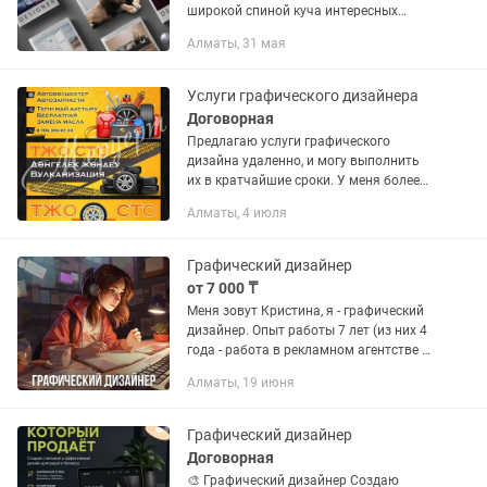
широкой спиной куча интересных
работ таких брендов как: Fortebank,
Алматы, 31 мая
Mercedes Benz, KFC, Costa, Helios
Открыт к хорошим предложениям,...
Услуги графического дизайнера
Договорная
Предлагаю услуги графического
дизайна удаленно, и могу выполнить
их в кратчайшие сроки. У меня более
15 лет опыта работы в сфере наружной
Алматы, 4 июля
рекламы и полиграфии. Я работаю в
следующих графических...
Графический дизайнер
от 7 000 ₸
Меня зовут Кристина, я - графический
дизайнер. Опыт работы 7 лет (из них 4
года - работа в рекламном агентстве и
в типографии) Предоставляю
Алматы, 19 июня
следующие услуги: • дизайн
полиграфии (листовки, каталоги...
Графический дизайнер
Договорная
🎨 Графический дизайнер Создаю