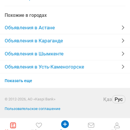
требуется графический дизайнер
Похожие в городах
обучение графический дизайнер
Объявления в Астане
разработка логотипа графический
Объявления в Караганде
логотипы графический
Объявления в Шымкенте
Объявления в Усть-Каменогорске
Объявления в Актобе
Показать еще
Объявления в Костанае
Қаз
Рус
© 2012-2026, АО «Kaspi Bank»
Объявления в Таразе
Пользовательское соглашение
Объявления в Павлодаре