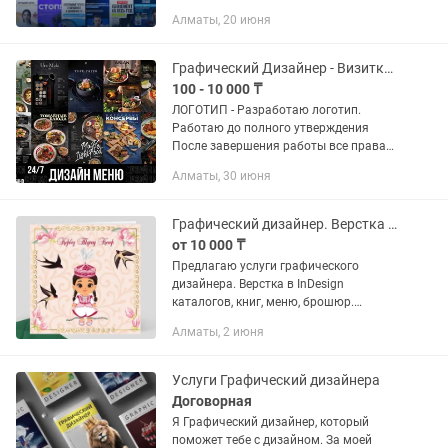
опытом. Работаю в Photoshop, Adobe
Алматы, 20 июня
Illustrator, After Effects, Figma. В мои
услуги...
Графический Дизайнер - Визитки, Баннера, Логотипы, Меню
100 - 10 000 ₸
ЛОГОТИП - Разработаю логотип.
Работаю до полного утверждения
После завершения работы все права
на логотип переходят Вам. -Исходники
Алматы, 30 июня
в форматах - Ai, CDR, PDF, SVG
-Растровые файлы логотипа - png,...
Графический дизайнер. Верстка в InDesign афиш, меню. Иллюстрации. Открытки
от 10 000 ₸
Предлагаю услуги графического
дизайнера. Верстка в InDesign
каталогов, книг, меню, брошюр.
Векторные иллюстрации, открытки
Алматы, 2 июня
Услуги Графический дизайнера
Договорная
Я Графический дизайнер, который
поможет тебе с дизайном. За моей