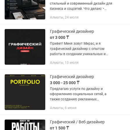
стильный и современный дизайн для
бизнеса и соцсетей. Что делаю: •
Баннеры и рекламные макеты • Дизайн
Алматы, 24 июля
для Instagram / TikTok • Карточки
товаров для маркетплейсов •...
Графический дизайнер
от 3 000 ₸
Привет! Меня зовут Мирас, и я
графический дизайнер с опытом
работы в создании уникальных и
качественных дизайнерских решений.
Алматы, 13 июля
Мой подход основан на
индивидуальном внимании к
потребностям каждого...
Графический дизайнер
3 000 - 25 000 ₸
Предлагаю услуги по дизайну и
оформлению социальных сетей, а
также созданию рекламных
материалов для бизнеса. Мои услуги: •
Алматы, 6 июня
Полное ведение Instagram • Упаковка и
оформление профиля (визуал,
единый...
Графический / Веб-дизайнер
от 1 500 ₸