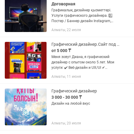
Договорная
Графикалық дизайнер қызметтері.
Услуги графического дизайнера. 1️⃣
Постер / Баннер дизайн Instagram,
жарнама және акцияларға арналған
Алматы, 22 июля
заманауи постерлер мен баннерлер
жасаймын. 2️⃣ Логотип...
Графический дизайнер.Сайт под ключ, логотип, баннеры, соц сети, презентации
от 5 000 ₸
Меня зовут Диана, я графический
дизайнер с опытом около 5 лет. Мои
услуги: ✔️ Веб-дизайн и UX/UI ✔
Брендинг и дизайн в социальных сетях
Алматы, 11 июня
✔️ Маркетинговые и рекламные
креативы ✔️ Презентации ✔️...
Графический дизайнер
3 000 - 30 000 ₸
Дизайн на любой вкус
Алматы, 20 июля