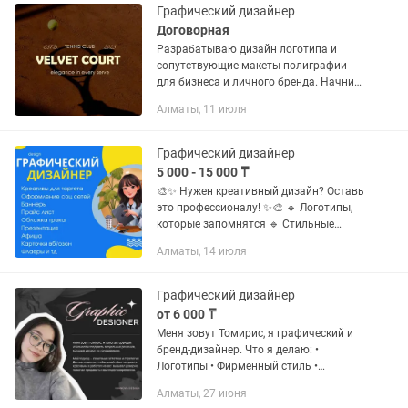
Графический дизайнер
Договорная
Разрабатываю дизайн логотипа и
сопутствующие макеты полиграфии
для бизнеса и личного бренда. Начни
продвигать свой бизнес уже сейчас!
Алматы, 11 июля
Закажите логотип и дизайн
фирменного стиля и Вы повысите...
Графический дизайнер
5 000 - 15 000 ₸
🎨✨ Нужен креативный дизайн? Оставь
это профессионалу! ✨🎨 🔹 Логотипы,
которые запомнятся 🔹 Стильные
постеры и афиши 🔹 Дизайн для
Алматы, 14 июля
соцсетей и рекламы 🔹 Быстро,
качественно, с уникальной идеей! 💡
Твоя...
Графический дизайнер
от 6 000 ₸
Меня зовут Томирис, я графический и
бренд-дизайнер. Что я делаю: •
Логотипы • Фирменный стиль •
Брендбуки, логобуки, гайдбуки •
Алматы, 27 июня
Баннеры для соцсетей и наружной