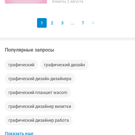
Алматы, 2 августа
Возможно вам будут интересны мои
работы🥰 Спасибо за внимание🫶
1
2
3
...
7
Популярные запросы
графический
графический дизайн
графический дизайн дизайнера
графический планшет wacom
графический дизайнер визитки
графический дизайнер работа
Показать еще
графический дизайнер веб