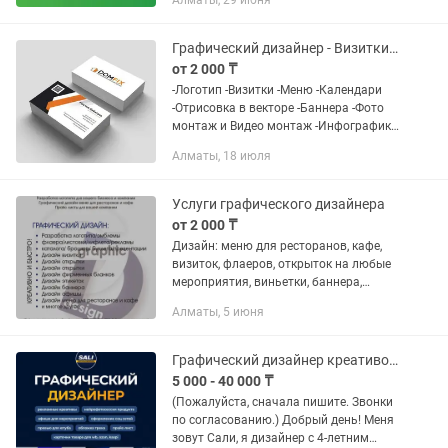
Алматы, 29 июня
паттерн, шаблоны для соцсетей,
бланки, визитки и остальные нужные
материалы....
Графический дизайнер - Визитки, Логотипы, Баннера, Меню
от 2 000 ₸
-Логотип -Визитки -Меню -Календари
-Отрисовка в векторе -Баннера -Фото
монтаж и Видео монтаж -Инфографика
-Презентации -Стикеры -Иллюстраций
Алматы, 18 июля
-Принты для Печатей на футболках
-Листовки и Флаеры и...
Услуги графического дизайнера
от 2 000 ₸
Дизайн: меню для ресторанов, кафе,
визиток, флаеров, открыток на любые
мероприятия, виньетки, баннера,
буклеты, лифлеты, листовки, флаера,
Алматы, 5 июня
реставрация фотографий,
пригласительные билеты и многое...
Графический дизайнер креативов, визуала, карточек WB, OZON, KASPI, превью
5 000 - 40 000 ₸
(Пожалуйста, сначала пишите. Звонки
по согласованию.) Добрый день! Меня
зовут Caли, я дизайнер с 4-летним