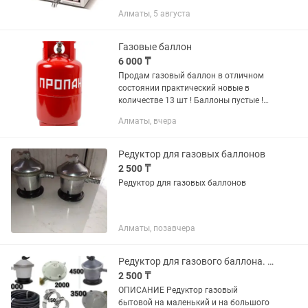
Сжиженный газ: 2.8 kPa Размер:
Алматы, 5 августа
340500440 мм Вес: 13.3 кг Фритюрница
только для газового...
Газовые баллон
6 000 ₸
Продам газовый баллон в отличном
состоянии практический новые в
количестве 13 шт ! Баллоны пустые !
Возможен торг ! 27л
Алматы, вчера
Редуктор для газовых баллонов
2 500 ₸
Редуктор для газовых баллонов
Алматы, позавчера
Редуктор для газового баллона. Редуктор. Шланг. Хомут. Вентиль
2 500 ₸
ОПИСАНИЕ Редуктор газовый
бытовой на маленький и на большого