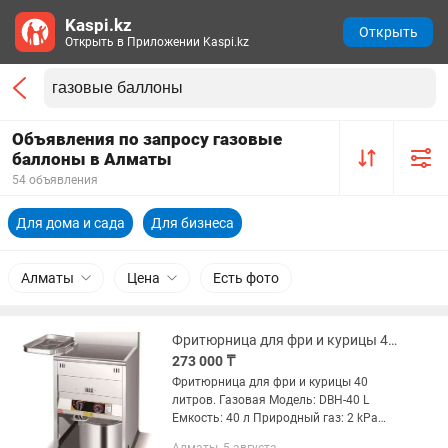
Kaspi.kz
Открыть
Открыть в Приложении Kaspi.kz
Объявления по запросу газовые
баллоны в Алматы
54 объявления
Для дома и сада
Для бизнеса
Алматы
Цена
Есть фото
Фритюрница для фри и курицы 40 литров. Газовая.баллон.Модель DBH-40 L
273 000 ₸
Фритюрница для фри и курицы 40
литров. Газовая Модель: DBH-40 L
Емкость: 40 л Природный газ: 2 kPa
Сжиженный газ: 2.8 kPa Размер: мм