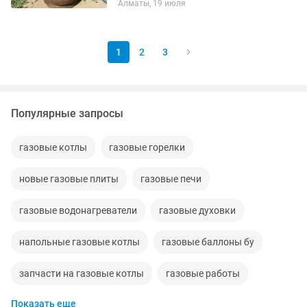
Алматы, 19 июля
1
2
3
Популярные запросы
газовые котлы
газовые горелки
новые газовые плиты
газовые печи
газовые водонагреватели
газовые духовки
напольные газовые котлы
газовые баллоны бу
запчасти на газовые котлы
газовые работы
Показать еще
газовые установки
газовые
балоны газовые