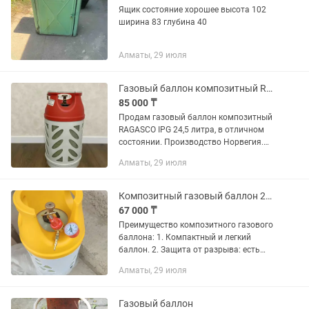
Ящик состояние хорошее высота 102
ширина 83 глубина 40
Алматы, 29 июля
Газовый баллон композитный RAGASCO IPG 24,5 литра
85 000 ₸
Продам газовый баллон композитный
RAGASCO IPG 24,5 литра, в отличном
состоянии. Производство Норвегия.
Характеристики: Вес: 5 кг Диаметр: 305
Алматы, 29 июля
мм Рабочее Давление: 20 Бар Рабочая
Температура: -40,...
Композитный газовый баллон 26 литров
67 000 ₸
Преимущество композитного газового
баллона: 1. Компактный и легкий
баллон. 2. Защита от разрыва: есть
предохранительный клапан, который
Алматы, 29 июля
срабатывает при превышении
давления (например, при...
Газовый баллон