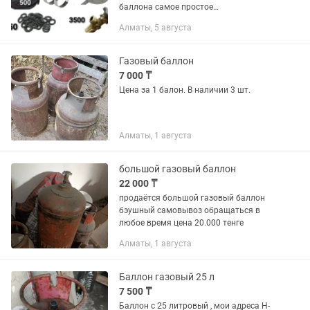
баллона самое простое
приспособление для подачи газа на
Алматы, 5 августа
вашу газовую плитку. --Задача
редуктора обеспечить подачу газа и
оптимальное...
Газовый баллон
7 000 ₸
Цена за 1 балон. В наличии 3 шт.
Алматы, 1 августа
большой газовый баллон
22 000 ₸
продаётся большой газовый баллон
бэушный самовывоз обращаться в
любое время цена 20.000 тенге
Алматы, 1 августа
Баллон газовый 25 л
7 500 ₸
Баллон с 25 литровый , мои адреса Н-