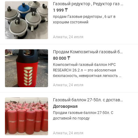
Газовый редуктор , Редуктор газ баллон
1 999 ₸
продам Газовые редукторы , 6 шт в
хорошем состояний
Алматы, 24 июля
Продам Композитный газовый баллон HPC RESEARCH 26.2 л
80 000 ₸
Композитный газовый баллон HPC
RESEARCH 26.2 л — это абсолютная
безопасность, невероятная легкость и
стильный дизайн. Вы устали от
Алматы, 24 июля
тяжелых металлических баллонов,
которые ржавеют и постоянно...
Газовый баллон 27-50л. с доставкой по городу
Договорная
Продам газовые баллон 27-50л. С
доставкой по городу
Алматы, 24 июля