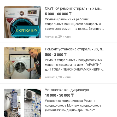
удобства, предоставляя...
СКУПКА ремонт стиральных машин
5 000 - 60 000 ₸
Скупаем рабочих не рабочих
стиральных машин, сами забираем а
также есть ремонт на выезд. Звоните и
пишите.
Алматы, 29 июня
Ремонт установка стиральных, посудомоечных машин, сушильных, полировка плит
500 - 3 000 ₸
Ремонт стиральных и посудомоечных
машин с выездом на дом - ГАРАНТИЯ
до 1 ГОДА - ПЕНСИОНЕРАМ СКИДКИ - -
ДИАГНОСТИКА ПРИ РЕМОНТЕ
Алматы, 28 июня
БЕСПЛАТНО Полировка варочных
поверхностей плит Производим все
работы(...
Установка кондиционера
10 000 - 50 000 ₸
Установка кондиционера Ремонт
кондиционера Монтаж кондиционера
Демонтаж кондиционера Ремонт
кондиционера Продажа кондиционера