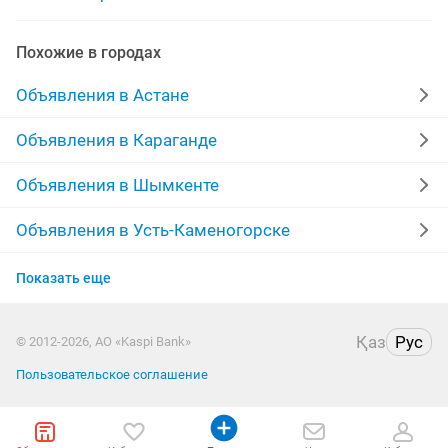
кухонная газовая плита
газ плита газовая
Похожие в городах
плитка газовая
газовая плита б у
Объявления в Астане
комбинированная газовая плита
Объявления в Караганде
Объявления в Шымкенте
Объявления в Усть-Каменогорске
Объявления в Актобе
Показать еще
Объявления в Актау
Қаз
Рус
© 2012-2026, АО «Kaspi Bank»
Объявления в Таразе
Пользовательское соглашение
Объявления в Павлодаре