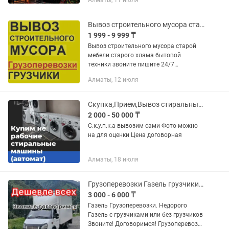
Алматы, 11 июля
выезд 24/7 Огромный опыт Качество
гарантирую Сергей
Вывоз строительного мусора старой мебели ненужного хлама звоните
1 999 - 9 999 ₸
Вывоз строительного мусора старой
мебели старого хлама бытовой
техники звоните пишите 24/7
договоримся
Алматы, 12 июля
Скупка,Прием,Вывоз стиральных машин город и области
2 000 - 50 000 ₸
С.к.у.п.к.а вывозим сами Фото можно
на для оценки Цена договорная
Алматы, 18 июля
Грузоперевозки Газель грузчики, Вывоз мусора Алматы
3 000 - 6 000 ₸
Газель Грузоперевозки. Недорого
Газель с грузчиками или без грузчиков
Звоните! Договоримся! Грузоперевозки