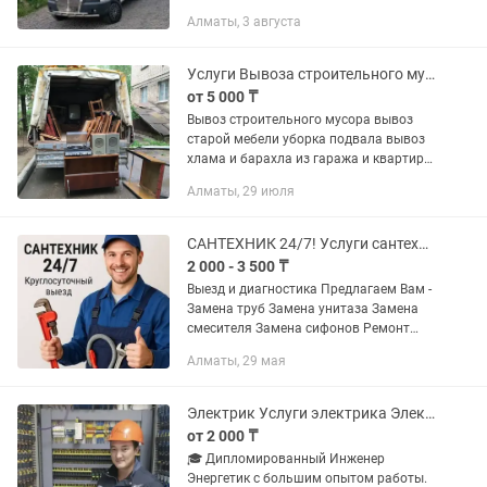
по городу Алматы и по Казахстану.
Алматы, 3 августа
Цена договорная! Скидка есть.
Переезд. Переезд под...
Услуги Вывоза строительного мусора Вывоз старой мебели хлама Уборка подвала
от 5 000 ₸
Вывоз строительного мусора вывоз
старой мебели уборка подвала вывоз
хлама и барахла из гаража и квартир
вывоз старой бытовой техники любой
Алматы, 29 июля
мебели вывоз мусора после демонтаж
до ремонта и после вывоз...
САНТЕХНИК 24/7! Услуги сантехника и электрика круглосуточно, качественно!
2 000 - 3 500 ₸
Выезд и диагностика Предлагаем Вам -
Замена труб Замена унитаза Замена
смесителя Замена сифонов Ремонт
унитазов Ремонт бачка унитаза
Алматы, 29 мая
Установка бойлера Установка
фильтров Устранение протечек ...
Электрик Услуги электрика Электрик Алматы Электрик на дом Вызов электрика
от 2 000 ₸
🎓 Дипломированный Инженер
Энергетик с большим опытом работы.