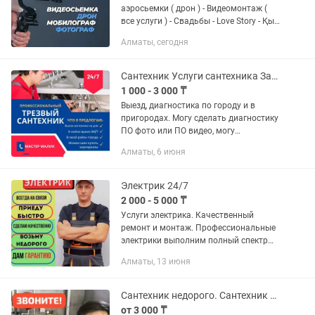
аэросьемки ( дрон ) - Видеомонтаж (
все услуги ) - Свадьбы - Love Story - Қыз
ұзату - Құдалық - Выписка из роддома -
Алматы, сегодня
Годик - Дни рождения - Юбилеи - Тұсау
кесер -...
Сантехник Услуги сантехника Засор Прочистка канализации Тепловизор Утечка
1 000 - 3 000 ₸
Выезд, диагностика по городу и в
пригородах. Могу сделать диагностику
ПО фото или ПО видео, могу
посоветовать на Вашу ситуацию
Алматы, 6 июня
дальнейшие действие(самоучкам).
Выполняем все виды сантехнических...
Электрик 24/7
2 000 - 5 000 ₸
Услуги электрика. Качественный
ремонт и монтаж. Профессиональные
электрики выполним полный спектр
электромонтажных работ в квартире,
Алматы, 13 июня
доме или офисе. Что мы делаем:
Устранение неисправностей: нет...
Сантехник недорого. Сантехник частник с 8 летним стажем
от 3 000 ₸