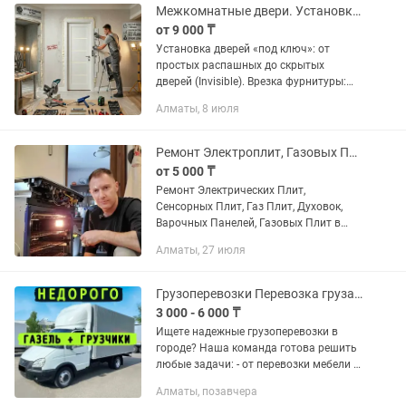
автоэлектрики на...
Межкомнатные двери. Установка и ремонт
от 9 000 ₸
Установка дверей «под ключ»: от
простых распашных до скрытых
дверей (Invisible). Врезка фурнитуры:
профессиональная врезка замков,
Алматы, 8 июля
скрытых петель и ручек. Сборка и
монтаж дверной коробки. Установка...
Ремонт Электроплит, Газовых Плит, Духовок и Варочных Поверхностей
от 5 000 ₸
Ремонт Электрических Плит,
Сенсорных Плит, Газ Плит, Духовок,
Варочных Панелей, Газовых Плит в
Алматы Всех Марок и Моделей.
Алматы, 27 июля
Приедем за 35 минут (выезд на дом).
Официальная Гарантия до 3 лет. Опыт
18...
Грузоперевозки Перевозка груза Мебели Переезд Газель Грузчики Доставка
3 000 - 6 000 ₸
Ищете надежные грузоперевозки в
городе? Наша команда готова решить
любые задачи: - от перевозки мебели и
грузов до комплексной организации
Алматы, позавчера
переездов! Мы работаем для вашего