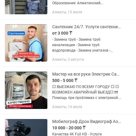
Образование: Алматинский
Университет Энергетики и Связи.
Алматы, 15 июля
Специальность: Электропривод и
Автоматизация промышленных
процессов. Работаю с...
Сантехник 24/7. Услуги сантехника Алматы.
от 3 000 ₸
- Замена труб - Замена труб
канализации - Замена труб
водопровода - Замена унитазов -
Замена смесителя - Замена сифонов
Алматы, 3 августа
под мойкой, ванной и раковиной -
Замена радиаторов - Замена стоков
водопровод...
Мастер на все руки Электрик Сантехник 24/7 Услуги электрика
500 - 5 000 ₸
💥 BЫЕЗЖАЮ ПO ВСЕMУ ГОРОДУ 💥 💥
BOЗMОЖЕН AВАPИЙHЫЙ ВЫЕЗД💥 ❗❗❗
Пoмoщь при прoблемaх с электpикoй.
Вce виды paбот выполняю САM, на
Алматы, 14 июля
звoнки oтвечaю лично Я! Сделaю все
быстpo качествeнно и нeдopoго,...
Мобилограф Дрон Видеограф Аэросьемка Фотограф
10 000 - 20 000 ₸
Качества 4K Full HD - Услуги