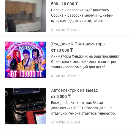
500 - 10 000 ₸
Сборка и разборка 24/7 работаем
Сборка и разборка мебели; -шкафы-
купе, комоды, стеллажи; -сборка
офисной мебели; -сборка кровати,
Алматы, 15 июня
диванов, спальный; -сборка мебели в
магазинах; -перестановки по...
Хендрикс К-Поп аниматоры
от 13 000 ₸
Аниматоры Хендрикс на ваш праздник!
Яркие костюмы, любимые герои, игры,
танцы и море эмоций для детей.
Аквагрим и крутые шоу.
Алматы, 16 июля
Автоэлектрик на выезд
от 5 000 ₸
Выездной автоэлектрик Выезд
диагностика 7000тг Работа дальше
отдельно Ремонт стартера генератора
Замена бензонасоса Ремонт
Алматы, 10 июня
электропроводки Ремонт
автосигнализаций Все услуги