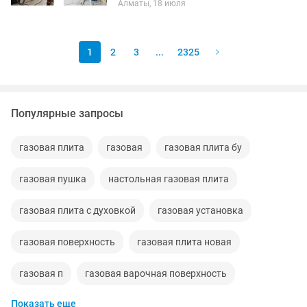
Алматы, 18 июля
Работаем чисто и аккуратно
1
2
3
...
2325
Популярные запросы
газовая плита
газовая
газовая плита бу
газовая пушка
настольная газовая плита
газовая плита с духовкой
газовая установка
газовая поверхность
газовая плита новая
газовая п
газовая варочная поверхность
Показать еще
газовая тепловая пушка
тепловая газовая пушка