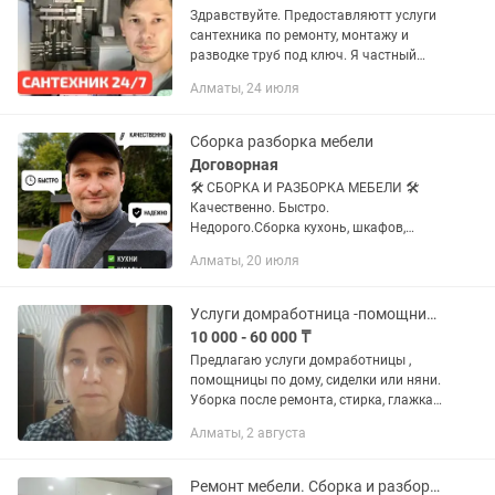
Здравствуйте. Предоставляютт услуги
сантехника по ремонту, монтажу и
разводке труб под ключ. Я частный
мастер, сантехник, зовут меня Саша.
Алматы, 24 июля
Справляюсь с широким спектром
услуг, от монтажа гибкой...
Сборка разборка мебели
Договорная
🛠️ СБОРКА И РАЗБОРКА МЕБЕЛИ 🛠️
Качественно. Быстро.
Недорого.Сборка кухонь, шкафов,
кроватей, стенок, комодов.Разборка
Алматы, 20 июля
мебели при переездах.Ремонт и замена
фурнитуры.🫵 Опыт работы. Без
выходных. Выезд...
Услуги домработница -помощница по дому.
10 000 - 60 000 ₸
Предлагаю услуги домработницы ,
помощницы по дому, сиделки или няни.
Уборка после ремонта, стирка, глажка ,
готовка пищи. Уборка служебных
Алматы, 2 августа
помещений. Готовлю любые блюда .
Цены умеренные. Имеется...
Ремонт мебели. Сборка и разборка мебели Алматы. Мелькие ремонты тоже есть