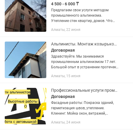
4 500 - 6 000 ₸
Предлагаем свои услуги методом
промышленного альпинизма.
Утепление стен квартир, домов. Что
дает утепление стен Утепление стен
Алматы, 22 июня
устраняет промерзание стен,
влажности и сырости. Появление
грибка,...
Альпинисты. Монтаж козырьков и отливов. Гидроизоляция
Договорная
Здравствуйте. Мы занимаемся
промышленным альпинизмом 17 лет.
Большой опыт в устранении протечек
балконов, монтаж, демонтаж,
Алматы, 15 июня
козырьков. Установка
вентиляционных труб, монтаж
различных конструкций от...
Профессиональные услуги промышленных альпинистов. Мойке фасадов.
Договорная
Фасадные работы: Покраска зданий,
герметизация швов, утепление.
Клининг: Мойка окон, витражей,
очистка фасадов от загрязнений,
Алматы, 24 июня
мойка стеклянных козырьков. Монтаж
и демонтаж: Установка баннеров,...