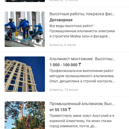
Алматы, 12 июля
металлоконструкций. • Очистка кровли
и фасадов. • Монтаж баннеров,...
Высотные работы, покраска фасадов. Установка кондиционеров. Альпинисты!
Договорная
Все виды высотных работ!
Промышленные альпинисты электрики
и строители Мойка окон и фасадов
любого объема Покраска и утепление
Алматы, 6 июля
фасадов Установка кондиционеров и
обслуживание Замена всех видов...
Альпинист-монтажник. Высотные работы любой сложности
1 000 - 100 000 ₸
Профессиональное выполнение работ
методом промышленного альпинизма.
Опыт, дисциплина и строгий контроль
безопасности на каждом этапе.
Алматы, 19 июля
Установка кондиционеров •Монтаж
наружных блоков на фасадах любой...
Промышленный альпинизм, Высотные работы, Альпинисты
от 55 155 ₸
Приветствую, меня зовут Анатолий и я
коренной Алматинец. На моих глазах
город изменился, почти, до