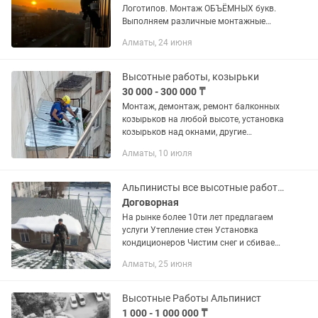
Логотипов. Монтаж ОБЪЁМНЫХ букв.
Выполняем различные монтажные
работы на высоте. Выполняем
Алматы, 24 июня
покрасочные, и многие другие
отделочные работы на высоте.
Алмазное...
Высотные работы, козырьки
30 000 - 300 000 ₸
Монтаж, демонтаж, ремонт балконных
козырьков на любой высоте, установка
козырьков над окнами, другие
Высотные работы (реклама, замена
Алматы, 10 июля
ламп на производстве, ремонт
алюкабонда).
Высококвалифицированные...
Альпинисты все высотные работы, спил деревьев
Договорная
На рынке более 10ти лет предлагаем
услуги Утепление стен Установка
кондиционеров Чистим снег и сбиваем
сосульки Покраска и штукатурка
Алматы, 25 июня
Монтаж уличного и фасадного
освещения и светильников Спил...
Высотные Работы Альпинист
1 000 - 1 000 000 ₸