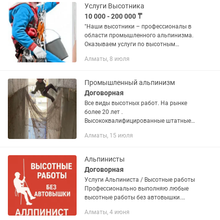
Услуги Высотника
10 000 - 200 000 ₸
"Наши высотники – профессионалы в
области промышленного альпинизма.
Оказываем услуги по высотным
работам, монтажу и демонтажу
Алматы, 8 июля
конструкций, очистке фасадов,
устранению аварийных ситуаций на
высоте....
Промышленный альпинизм
Договорная
Все виды высотных работ. На рынке
более 20 лет .
Высококвалифицированные штатные
альпинисты в количестве 32 человек.
Алматы, 15 июля
Индивидуальный подход. Гибкая
система оплаты. Выезд бесплатный.
Альпинисты
Договорная
Услуги Альпиниста / Высотные работы
Профессионально выполняю любые
высотные работы без автовышки.
Услуги: • Мойка окон и фасадов •
Алматы, 4 июня
Покраска фасадов • Установка