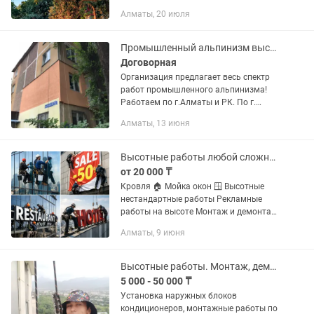
неузнаваемости. С радостью и
Алматы, 20 июля
большим энтузиазмом привнесу свой
вклад по улучшению родного города. ...
Промышленный альпинизм высотные работы
Договорная
Организация предлагает весь спектр
работ промышленного альпинизма!
Работаем по г.Алматы и РК. По г.
Алматы выезд на объект для замера и
Алматы, 13 июня
консультации Бесплатно! Звоните!
Ответим на любые Ваши вопросы!
Высотные работы любой сложности!
от 20 000 ₸
Кровля 🏠 Мойка окон 🪟 Высотные
нестандартные работы Рекламные
работы на высоте Монтаж и демонтаж
баннеров, вывесок 💪 Опыт работы
Алматы, 9 июня
более 20 лет ✅ Работа качественно и
безопасно ✅Допуска к высотным...
Высотные работы. Монтаж, демонтаж
5 000 - 50 000 ₸
Установка наружных блоков
кондиционеров, монтажные работы по