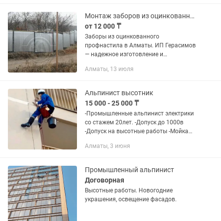
кондиционеров • Монтаж и демонтаж...
Монтаж заборов из оцинкованного профнастила
от 12 000 ₸
Заборы из оцинкованного
профнастила в Алматы. ИП Герасимов
— надежное изготовление и
профессиональный монтаж.
Алматы, 13 июля
Устанавливаем прочные и аккуратные
заборы из оцинкованного
профнастила толщиной 0,45 мм...
Альпинист высотник
15 000 - 25 000 ₸
-Промышленные альпинист электрики
со стажем 20лет. -Допуск до 1000в
-Допуск на высотные работы -Мойка
фасада,окон и витражи -Устоновка
Алматы, 3 июня
кондиционеров наружного блока.
-Утепление -Замена...
Промышленный альпинист
Договорная
Высотные работы. Новогодние
украшения, освещение фасадов.