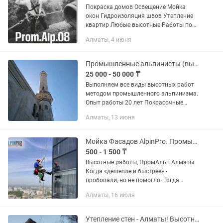
Покраска домов Освещение Мойка
окон Гидроизоляция швов Утепление
квартир Любые высотные Работы по
Казахстану
Алматы, 4 июня
Промышленные альпинисты (высотные работы)
25 000 - 50 000 ₸
Выполняем все виды высотных работ
методом промышленного альпинизма.
Опыт работы 20 лет Покрасочные
работы методом промышленного
Алматы, 13 июня
альпинизма Красим фасады , кровля ,
монтаж демонтаж рекламы, монтаж...
Мойка Фасадов AlpinPro. Промышленные Альпинисты. Высотные работы. Ремонт.
500 - 1 500 ₸
Высотные работы, ПромАльп Алматы.
Когда «дешевле и быстрее» -
пробовали, но не помогло. Тогда
обращаются к нам. 📋 Наши услуги: 🟢
Алматы, 16 июля
Фасадные работы любой сложности; 🟢
Нестандартные высотные...
Утепление стен - Алматы! Высотные работы.