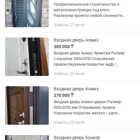
Профессиональное строительство и
металлоконструкции под ключ.
Реализуем проекты любой сложности
для частных лиц и крупного бизнеса.
Алматы, 27 июля
Мы предлагаем комплексный подход:
от проектирования и фундамента до...
Входная дверь Алмаз
300 000 ₸
Входная дверь Алмаз Эрмитаж Размер
с коробом: 880х2050 Открывание:
правое Наружное покрытие: мдф /
черный/серебро Внутреннее покрытие:
Алматы, 25 июля
мдф / белый Толщина металла: 1,5 мм
Толщина полотна: 100...
Входная дверь Алмаз
270 000 ₸
Входная дверь Алмаз циркон Размер:
860х2050 мм Открывание: правое
Наружное покрытие: металл / шелк
Бордо Внутреннее покрытие: мдф /
Алматы, 25 июля
орех Толщина металла: 1,5 мм
Толщина полотна: 100 мм
Наполнение:...
Входная дверь Бункер