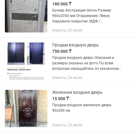
180 000 ₸
Бункер Абстракция бетон Размер:
960х2050 мм Открывание: Левое
Наружное покрытие: МДФ /
бетонисветлый Внутреннее покрытие:
Алматы, 25 июля
МДФ / белый Толщина металла: 1,5
Толщина полотна: 100 мм
Наполнение:...
Продам входную дверь
750 000 ₸
Продам входную дверь Описание и
размеры указаны на фото По всем
вопросам обращайтесь по указанному
номеру
Алматы, 24 июля
Железная входная дверь
15 000 ₸
Продам входную железную дверь
90х200 см
Алматы, 23 июля