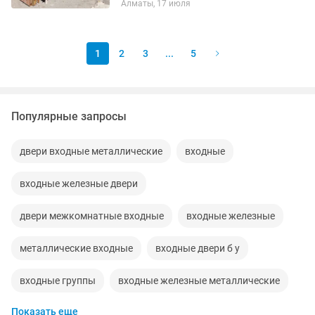
Алматы, 17 июля
без выходных без перерыва
1
2
3
...
5
Популярные запросы
двери входные металлические
входные
входные железные двери
двери межкомнатные входные
входные железные
металлические входные
входные двери б у
входные группы
входные железные металлические
Показать еще
металические входные двери
установка входные