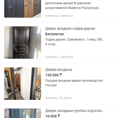
доступным ценам! В широком
ассортименте! Имеется Рассрочка!
Цены от 55000 выше Двери Обладают
Алматы, 3 августа
хорошую Звуко изоляцией И тепло
изоляцией! Доставка по городу...
Дверь входная отдам даром
Бесплатно
Отдам даром. Самовывоз : 3 мкр, 39Б,
4 этаж
Алматы, 2 августа
Двери входные
150 000 ₸
Продам входные двери производство
Россия!
Алматы, 29 июля
Двери, входные группы под ключ - Алматы, Талдыкорган, Конаев. Гарантия
10 000 ₸