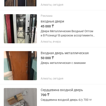
нужно купить двери в Алматы, но не
Алматы, сегодня
хочется ради этого ехать на
строительные рынки и по
строймаркетам? Зачем тратить выхи
Реклама
день на многочасовые...
входные двери
45 000 ₸
Двери Металлические Входные! Оптом
и В Розницу! В широком ассортименте!
В хорошем качестве! По Низкой цены!
Алматы, вчера
Входная дверь металлическая
50 000 ₸
Дверь металлическая с замками
Алматы, сегодня
Сердцевина входной дверь
700 ₸
Сердцевина входной дверь б/у 700 тг