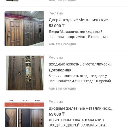
Алматы, сегодня
дверей! . • Цена ниже рыночной! . • Мы
предоставляем такие услуги: —
первичная...
Реклама
Двери входные Металлические
53 000 ₸
Двери Металлические входные В
широком ассортименте В хорошем
качестве Оптом и В розницу Двери со
Алматы, сегодня
склада! Производства Россия
Казахстан Белорусская Цены от 53000
и выше Наш Адрес Рынок Аскер...
Реклама
входные железные металлические стальные двери
Договорная
5 причин заказать входные двери у
нас: - Работаем с 2007 года - Широкий
ассортимент - Работаем без выходных
Алматы, сегодня
- Доставка и установка - Гарантия в
течение 12 месяцев Какие двери мы
предлагаем? В...
Реклама
Входные железные металлические стальные двери
65 000 ₸
ДОБРО ПОЖАЛОВАТЬ В МАГАЗИН
ВХОДНЫХ ДВЕРЕЙ В АЛМАТЫ Вам