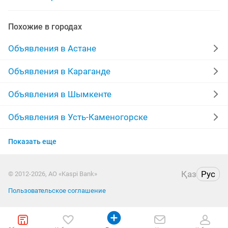
металические входные
Похожие в городах
двери входные межкомнатные
Объявления в Астане
двери входные металлические б
Объявления в Караганде
входные металлические
Объявления в Шымкенте
металлические входные железные
двери входные
Объявления в Усть-Каменогорске
Объявления в Актобе
входные двери установка
Показать еще
Объявления в Костанае
Қаз
Рус
© 2012-2026, АО «Kaspi Bank»
Объявления в Таразе
Пользовательское соглашение
Объявления в Павлодаре