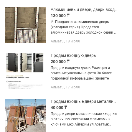
глазком.Утепленная.
Противовзломная...
Алюминиевый двери, дверь входная, межкомнатные дверь
130 000 ₸
🚪 Продается алюминиевая дверь
(холодная серия) Продается
алюминиевая дверь холодной серии в
коричневом цвете. ✔ Прочный
Алматы, 18 июля
алюминиевый профиль ✔
Современный внешний вид ✔
Устойчива к влаге, солнцу и...
Продам входную дверь
200 000 ₸
Продам входную дверь Размеры и
описание указаны на фото За более
подробной информацией, звоните
Алматы, 17 июля
Продам входные двери металлические
40 000 ₸
Продам двери металлические входные
в отличном состоянии с замками и
ключами мкр Айгерим ул Азаттык
дом51 работаем с 09 00 ч до 17 00 ч