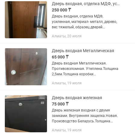
Дверь входная, отделка МДФ, усиленная, материал- металл, дерево, вес тяжелы
250 000 ₸
Дверь входная, отделка МДФ,
усиленная, материал- металл, дерево,
вес тяжелый, образец дверей
установлен Коктобе сити
Алматы, 20 июля
Дверь входная Металлическая
65 000 ₸
Дверь входная Металлическая.
Противовзломная. Утеплена.Толщина
2,5мм.Толщина коробки
10сантиметров .Звуконепроницаемые.
Алматы, 19 июля
Размеры 205 на 105см.Производство
Турция. Новая.
Дверь входная железная
75 000 ₸
Дверь железная входная с двумя
замками. Внутренняя защелка.Новая.
Производство Беларусь.Толщина
металла 2мм.Противовзломная
Алматы, 19 июля
система. Внутренняя сторона МДФ. С