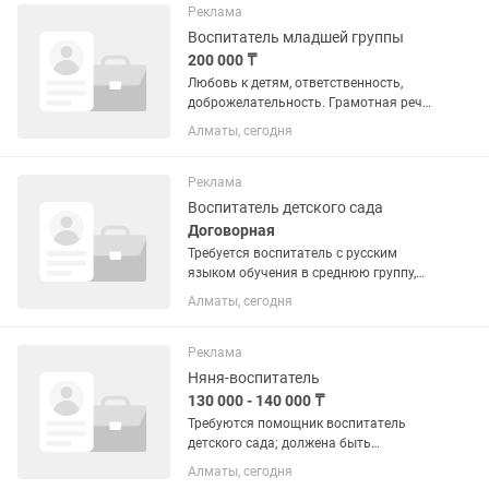
⏰ График работы: 08:00 –...
Реклама
Воспитатель младшей группы
200 000 ₸
Любовь к детям, ответственность,
доброжелательность. Грамотная речь
и умение работать в команде. Опыт
Алматы, сегодня
работы приветствуется. Обязанности:
Организация ухода, присмотра и
безопасности детей. ...
Реклама
Воспитатель детского сада
Договорная
Требуется воспитатель с русским
языком обучения в среднюю группу,
возраст детей с 2,5 до 4 лет. Садик
Алматы, сегодня
находится в Турксибском районе Мкр
Кайрат ул Ж Жанасова д 22 . Детский
сад « Мурзилка- 2021 »
Реклама
Няня-воспитатель
130 000 - 140 000 ₸
Требуются помощник воспитатель
детского сада; должена быть
коммуникабельная, любит детей,
Алматы, сегодня
ответственная на свою работу,