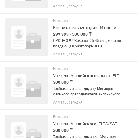
казахский и русский.
Алматы, сегодня
Реклама
Воспитатель-методист И воспитатель в младшую группу
299 999 - 300 000 ₸
СРОЧНО ‼️‼️‼️Возраст 25-45 лет, хорошо
владеющая разговорным и
письменным русским
Алматы, сегодня
языком.Терпеливость,
стрессоустойчивость, любовь к детям.
Мы будем рады видеть вас в нашем
Реклама
дружном коллективе....
Учитель Английского языка IELTS / SAT
300 000 ₸
Требования к кандидату Мы ищем
сильного преподавателя английского
языка, который умеет работать как с
Алматы, сегодня
общим английским, так и с
экзаменационной подготовкой.
Обязательные требования: Высшее...
Реклама
Учитель Английского IELTS/SAT
300 000 ₸
Требования к кандидату: - Мы ищем