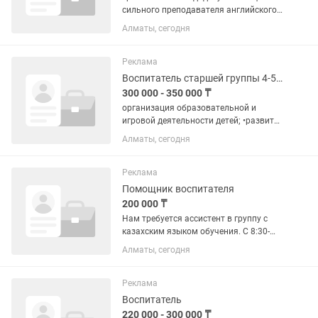
сильного преподавателя английского
языка, который умеет работать как с
Алматы, сегодня
общим английским, так и с
экзаменационной подготовкой.
Обязательные требования: - Высшее...
Реклама
Воспитатель старшей группы 4-5 лет
300 000 - 350 000 ₸
организация образовательной и
игровой деятельности детей; •развитие
навыков общения, самостоятельности
Алматы, сегодня
и дисциплины; •подготовка детей к
школе; •наблюдение за развитием и
поведением каждого...
Реклама
Помощник воспитателя
200 000 ₸
Нам требуется ассистент в группу с
казахским языком обучения. С 8:30-
18:00 Обед предоставляем. Налоги
Алматы, сегодня
оплачиваем за вас сами На руки
180.000
Реклама
Воспитатель
220 000 - 300 000 ₸