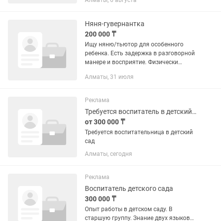
Алматы, 6 августа
Няня-гувернантка
200 000 ₸
Ищу няню/тьютор для особенного
ребенка. Есть задержка в разговорной
манере и восприятие. Физически
ребенок здоров. В сентябре в первый
Алматы, 31 июля
класс. График пол дня либо целый
день. Есть возможность с...
Реклама
Требуется воспитатель в детский сад
от 300 000 ₸
Требуется воспитательница в детский
сад
Алматы, сегодня
Реклама
Воспитатель детского сада
300 000 ₸
Опыт работы в детском саду. В
старшую группу. Знание двух языков