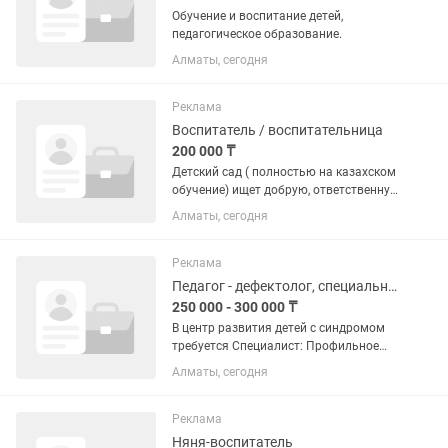
Обучение и воспитание детей,
педагогическое образование.
Алматы, сегодня
Реклама
Воспитатель / воспитательница
200 000 ₸
Детский сад ( полностью на казахском
обучение) ищет добрую, ответственную
и любящую детей воспитательницу в
Алматы, сегодня
дружный коллектив. Требования: •Опыт
работы с детьми дошкольного
возраста •Педагогическое...
Реклама
Педагог - дефектолог, специальный педагог
250 000 - 300 000 ₸
В центр развития детей с синдромом
требуется Специалист: Профильное
образование Педагог-Дефектолог или
Алматы, сегодня
Специальный Педагог (ДИПЛОМ ОБ
ОБРАЗОВАНИИ ИМЕННО ПО ДАННОЙ
СПЕЦИАЛЬНОСТИ - НЕ...
Реклама
Няня-воспитатель