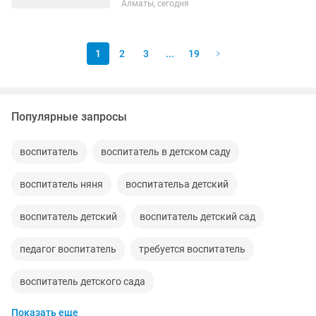
Алматы, сегодня
кормление детей Казак тобына керек
1
2
3
...
19
Популярные запросы
воспитатель
воспитатель в детском саду
воспитатель няня
воспитательа детский
воспитатель детский
воспитатель детский сад
педагог воспитатель
требуется воспитатель
воспитатель детского сада
Показать еще
педагог воспитатель учитель