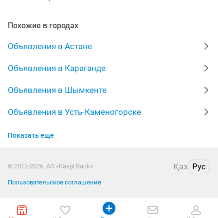
воспитатель частный детский
воспитатель детскии
Похожие в городах
воспитатель группу
садик воспитатель
Объявления в Астане
воспитатель для
воспитательница
Объявления в Караганде
требеуется воспитатель
работа воспитатель
Объявления в Шымкенте
Объявления в Усть-Каменогорске
Объявления в Актобе
Показать еще
Объявления в Костанае
Қаз
Рус
© 2012-2026, АО «Kaspi Bank»
Объявления в Таразе
Пользовательское соглашение
Объявления в Уральске