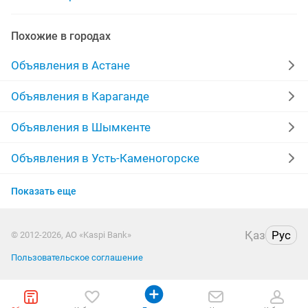
стеллаж вешалка
вешалка плечики
Похожие в городах
Объявления в Астане
Объявления в Караганде
Объявления в Шымкенте
Объявления в Усть-Каменогорске
Объявления в Актобе
Показать еще
Объявления в Актау
Қаз
Рус
© 2012-2026, АО «Kaspi Bank»
Объявления в Таразе
Пользовательское соглашение
Объявления в Уральске