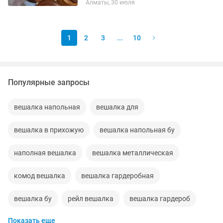
Алматы, 30 июля
1
2
3
...
10
Популярные запросы
вешалка напольная
вешалка для
вешалка в прихожую
вешалка напольная бу
наполная вешалка
вешалка металлическая
комод вешалка
вешалка гардеробная
вешалка бу
рейл вешалка
вешалка гардероб
Показать еще
вешалка на колесиках
рейлы вешалками