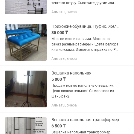
тенге за штуку. Смотрите другие или
объявления. Гагарина 230
Алматы, вчера
Прихожие обувница. Пуфик. Железные пуфики. Вешалка. Банкетка. Сундук пуф.
35 000 ₸
Многое есть в наличии. Можно на
заказ разные размеры и цвета велюра
или кожзама. Имеется отправка по РК.
Цех Рыскулова 276а оф.205. Звонить и
Алматы, вчера
писать круглосуточно. Александр
Вешалка напольная
5 000 ₸
Продам новую напольную вешалку.
Цена окончательная! Самовывоз из
шанырак2
Алматы, вчера
Вешалка напольная трансформер
6 500 ₸
Вешалка напольная трансформер.