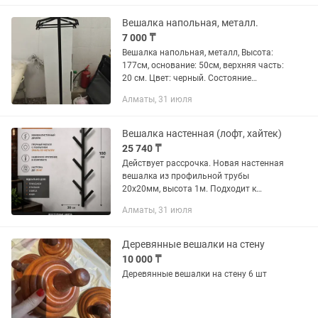
Вешалка напольная, металл.
7 000 ₸
Вешалка напольная, металл, Высота:
177см, основание: 50см, верхняя часть:
20 см. Цвет: черный. Состояние
отличное, год использования.
Алматы, 31 июля
Продается в связи с переездом.
Вешалка настенная (лофт, хайтек)
25 740 ₸
Действует рассрочка. Новая настенная
вешалка из профильной трубы
20х20мм, высота 1м. Подходит к
любому виду ремонта, от лофта до
Алматы, 31 июля
хайтек. Очень прочная, толщина
металла 1,8 мм. Изготовим на заказ...
Деревянные вешалки на стену
10 000 ₸
Деревянные вешалки на стену 6 шт