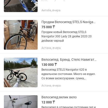
Актобе, вчера
Продам Велосипед STELS Navigator 300 Lady 28 дюйм
75 000 ₸
Продам новый Велосипед STELS
Navigator 300 Lady 28 дюйм 2020 20
дюймов черный
Астана, вчера
Велосипед. Бренд. Стелс Навигатор
130 000 ₸
Велосипед STELS Navigator 620 в
идеальном состоянии. Много не ездил.
Со всеми аксессуарами. сумка,
флягодержатель, сигнализация,
Астана, вчера
велокомпьютер, зеркала заднего вида
и сигнал. Колесо 26 дюйм. Рама 19...
Велосипед велик вело
12 000 ₸
Велосипед в отличном состоянии сел и