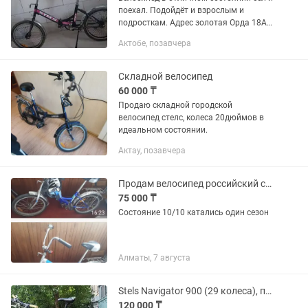
поехал. Подойдёт и взрослым и
подросткам. Адрес золотая Орда 18А
(батыс 2)
Актобе, позавчера
Складной велосипед
60 000 ₸
Продаю складной городской
велосипед стелс, колеса 20дюймов в
идеальном состоянии.
Актау, позавчера
Продам велосипед российский состояние 10/10 в подарок шлем наколенники зам
75 000 ₸
Состояние 10/10 катались один сезон
Алматы, 7 августа
Stels Navigator 900 (29 колеса), почти новый.
120 000 ₸