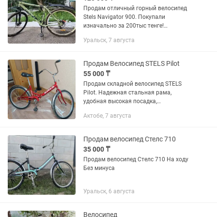
Продам отличный горный велосипед
Stels Navigator 900. Покупали
изначально за 200тыс тенге!
Велосипед считается б/у, но по факту
Уральск, 7 августа
на нем почти не ездили. Большие
колеса 29 дюймов, 21 скорость....
Продам Велосипед STELS Pilot
55 000 ₸
Продам складной велосипед STELS
Pilot. Надежная стальная рама,
удобная высокая посадка,
металлические крылья, подножка.
Актобе, 7 августа
Велосипед легко складывается для
хранения и перевозки. Хорошее
техническое...
Продам велосипед Стелс 710
35 000 ₸
Продам велосипед Стелс 710 На ходу
Без минуса
Уральск, 6 августа
Велосипед