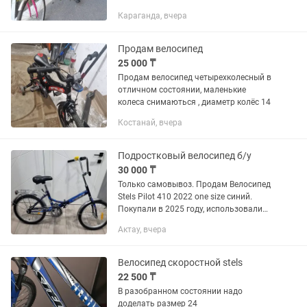
Караганда, вчера
Продам велосипед
25 000 ₸
Продам велосипед четырехколесный в
отличном состоянии, маленькие
колеса снимаються , диаметр колёс 14
Костанай, вчера
Подростковый велосипед б/у
30 000 ₸
Только самовывоз. Продам Велосипед
Stels Pilot 410 2022 one size синий.
Покупали в 2025 году, использовали
мало. Комплектация: багажник, звонок,
Актау, вчера
катафоты, крылья. Страна
производитель: Россия Тип:...
Велосипед скоростной stels
22 500 ₸
В разобранном состоянии надо
доделать размер 24