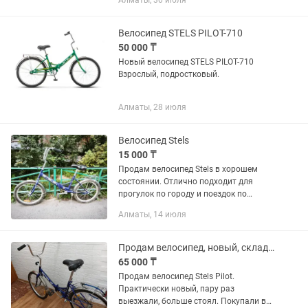
Алматы, 30 июля
Велосипед STELS PILOT-710
50 000 ₸
Новый велосипед STELS PILOT-710
Взрослый, подростковый.
Алматы, 28 июля
Велосипед Stels
15 000 ₸
Продам велосипед Stels в хорошем
состоянии. Отлично подходит для
прогулок по городу и поездок по
делам. Велосипед полностью на ходу,
Алматы, 14 июля
крепкая рама, удобное сиденье, есть
багажник, крылья и подножка....
Продам велосипед, новый, складной. Производство Россия.
65 000 ₸
Продам велосипед Stels Pilot.
Практически новый, пару раз
выезжали, больше стоял. Покупали в