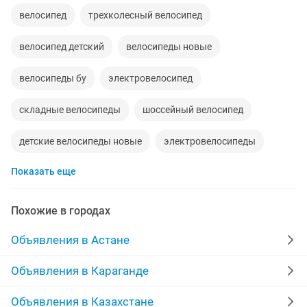
велосипед
трехколесный велосипед
велосипед детский
велосипеды новые
велосипеды бу
электровелосипед
складные велосипеды
шоссейный велосипед
детские велосипеды новые
электровелосипеды
Показать еще
детский велосипед с ручкой
трехколесный велосипед детский
Похожие в городах
скоростные велосипеды
горный велосипед
Объявления в Астане
велосипед детский трехколесный
рама велосипеда
Объявления в Караганде
велосипед в хорошем состоянии
велосипеды bmw
Объявления в Казахстане