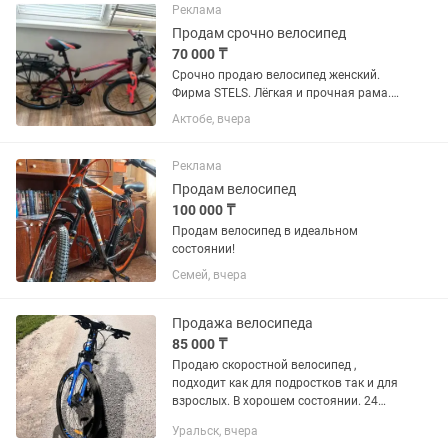
простой в управлении —...
Реклама
Продам срочно велосипед
70 000 ₸
Срочно продаю велосипед женский.
Фирма STELS. Лёгкая и прочная рама.
Амортизационная передняя вилка —
Актобе, вчера
комфортная езда по неровной дороге.
21 скорость — удобно как для города,
так и для прогулок. ...
Реклама
Продам велосипед
100 000 ₸
Продам велосипед в идеальном
состоянии!
Семей, вчера
Продажа велосипеда
85 000 ₸
Продаю скоростной велосипед ,
подходит как для подростков так и для
взрослых. В хорошем состоянии. 24
скорости, колёса 29 дюймов,
Уральск, вчера
гидравлические тормоза. Есть