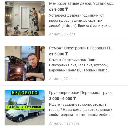
автоэлектрики на...
Межкомнатные двери. Установка и ремонт
от 9 000 ₸
Установка дверей «под ключ»: от
простых распашных до скрытых
дверей (Invisible). Врезка фурнитуры:
профессиональная врезка замков,
Алматы, 8 июля
скрытых петель и ручек. Сборка и
монтаж дверной коробки. Установка...
Ремонт Электроплит, Газовых Плит, Духовок и Варочных Поверхностей
от 5 000 ₸
Ремонт Электрических Плит,
Сенсорных Плит, Газ Плит, Духовок,
Варочных Панелей, Газовых Плит в
Алматы Всех Марок и Моделей.
Алматы, 27 июля
Приедем за 35 минут (выезд на дом).
Официальная Гарантия до 3 лет. Опыт
18...
Грузоперевозки Перевозка груза Мебели Переезд Газель Грузчики Доставка
3 000 - 6 000 ₸
Ищете надежные грузоперевозки в
городе? Наша команда готова решить
любые задачи: - от перевозки мебели и
грузов до комплексной организации
Алматы, 4 августа
переездов! Мы работаем для вашего