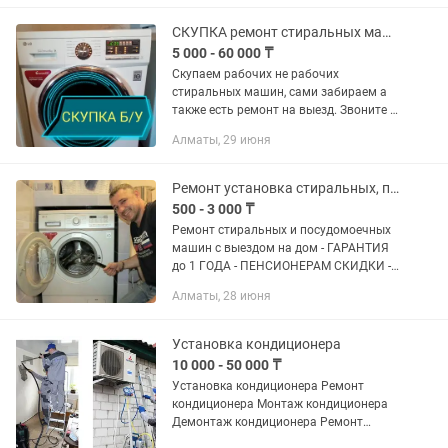
удобства, предоставляя...
СКУПКА ремонт стиральных машин
5 000 - 60 000 ₸
Скупаем рабочих не рабочих
стиральных машин, сами забираем а
также есть ремонт на выезд. Звоните и
пишите.
Алматы, 29 июня
Ремонт установка стиральных, посудомоечных машин, сушильных, полировка плит
500 - 3 000 ₸
Ремонт стиральных и посудомоечных
машин с выездом на дом - ГАРАНТИЯ
до 1 ГОДА - ПЕНСИОНЕРАМ СКИДКИ - -
ДИАГНОСТИКА ПРИ РЕМОНТЕ
Алматы, 28 июня
БЕСПЛАТНО Полировка варочных
поверхностей плит Производим все
работы(...
Установка кондиционера
10 000 - 50 000 ₸
Установка кондиционера Ремонт
кондиционера Монтаж кондиционера
Демонтаж кондиционера Ремонт
кондиционера Продажа кондиционера