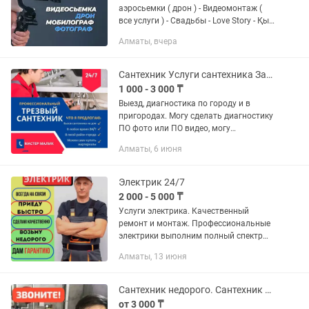
аэросьемки ( дрон ) - Видеомонтаж (
все услуги ) - Свадьбы - Love Story - Қыз
ұзату - Құдалық - Выписка из роддома -
Алматы, вчера
Годик - Дни рождения - Юбилеи - Тұсау
кесер -...
Сантехник Услуги сантехника Засор Прочистка канализации Тепловизор Утечка
1 000 - 3 000 ₸
Выезд, диагностика по городу и в
пригородах. Могу сделать диагностику
ПО фото или ПО видео, могу
посоветовать на Вашу ситуацию
Алматы, 6 июня
дальнейшие действие(самоучкам).
Выполняем все виды сантехнических...
Электрик 24/7
2 000 - 5 000 ₸
Услуги электрика. Качественный
ремонт и монтаж. Профессиональные
электрики выполним полный спектр
электромонтажных работ в квартире,
Алматы, 13 июня
доме или офисе. Что мы делаем:
Устранение неисправностей: нет...
Сантехник недорого. Сантехник частник с 8 летним стажем
от 3 000 ₸