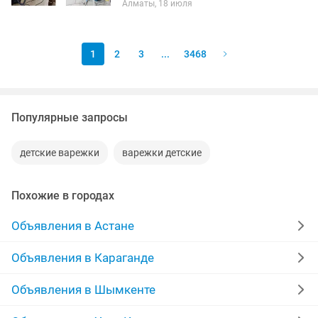
Алматы, 18 июля
Работаем чисто и аккуратно
1
2
3
...
3468
Популярные запросы
детские варежки
варежки детские
Похожие в городах
Объявления в Астане
Объявления в Караганде
Объявления в Шымкенте