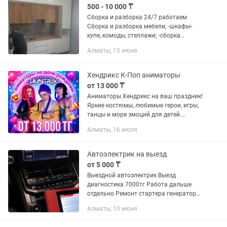
500 - 10 000 ₸
Сборка и разборка 24/7 работаем
Сборка и разборка мебели; -шкафы-
купе, комоды, стеллажи; -сборка
офисной мебели; -сборка кровати,
Алматы, 15 июня
диванов, спальный; -сборка мебели в
магазинах; -перестановки по...
Хендрикс К-Поп аниматоры
от 13 000 ₸
Аниматоры Хендрикс на ваш праздник!
Яркие костюмы, любимые герои, игры,
танцы и море эмоций для детей.
Аквагрим и крутые шоу.
Алматы, 16 июля
Автоэлектрик на выезд
от 5 000 ₸
Выездной автоэлектрик Выезд
диагностика 7000тг Работа дальше
отдельно Ремонт стартера генератора
Замена бензонасоса Ремонт
Алматы, 10 июня
электропроводки Ремонт
автосигнализаций Все услуги