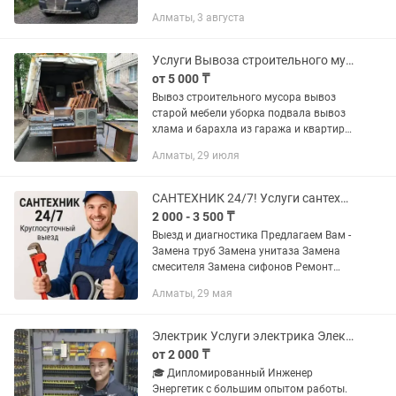
по городу Алматы и по Казахстану.
Алматы, 3 августа
Цена договорная! Скидка есть.
Переезд. Переезд под...
Услуги Вывоза строительного мусора Вывоз старой мебели хлама Уборка подвала
от 5 000 ₸
Вывоз строительного мусора вывоз
старой мебели уборка подвала вывоз
хлама и барахла из гаража и квартир
вывоз старой бытовой техники любой
Алматы, 29 июля
мебели вывоз мусора после демонтаж
до ремонта и после вывоз...
САНТЕХНИК 24/7! Услуги сантехника и электрика круглосуточно, качественно!
2 000 - 3 500 ₸
Выезд и диагностика Предлагаем Вам -
Замена труб Замена унитаза Замена
смесителя Замена сифонов Ремонт
унитазов Ремонт бачка унитаза
Алматы, 29 мая
Установка бойлера Установка
фильтров Устранение протечек ...
Электрик Услуги электрика Электрик Алматы Электрик на дом Вызов электрика
от 2 000 ₸
🎓 Дипломированный Инженер
Энергетик с большим опытом работы.