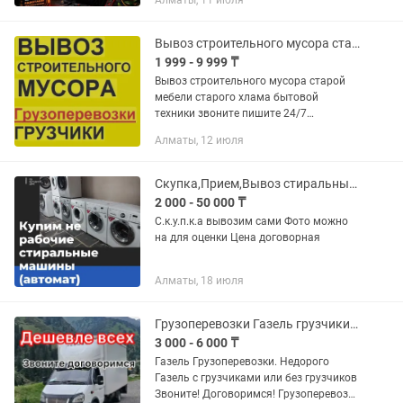
Алматы, 11 июля
выезд 24/7 Огромный опыт Качество
гарантирую Сергей
Вывоз строительного мусора старой мебели ненужного хлама звоните
1 999 - 9 999 ₸
Вывоз строительного мусора старой
мебели старого хлама бытовой
техники звоните пишите 24/7
договоримся
Алматы, 12 июля
Скупка,Прием,Вывоз стиральных машин город и области
2 000 - 50 000 ₸
С.к.у.п.к.а вывозим сами Фото можно
на для оценки Цена договорная
Алматы, 18 июля
Грузоперевозки Газель грузчики, Вывоз мусора Алматы
3 000 - 6 000 ₸
Газель Грузоперевозки. Недорого
Газель с грузчиками или без грузчиков
Звоните! Договоримся! Грузоперевозки