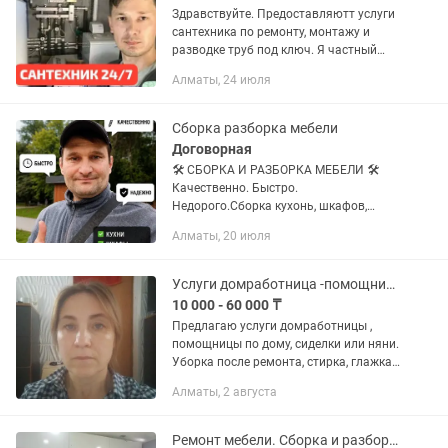
Здравствуйте. Предоставляютт услуги
сантехника по ремонту, монтажу и
разводке труб под ключ. Я частный
мастер, сантехник, зовут меня Саша.
Алматы, 24 июля
Справляюсь с широким спектром
услуг, от монтажа гибкой...
Сборка разборка мебели
Договорная
🛠️ СБОРКА И РАЗБОРКА МЕБЕЛИ 🛠️
Качественно. Быстро.
Недорого.Сборка кухонь, шкафов,
кроватей, стенок, комодов.Разборка
Алматы, 20 июля
мебели при переездах.Ремонт и замена
фурнитуры.🫵 Опыт работы. Без
выходных. Выезд...
Услуги домработница -помощница по дому.
10 000 - 60 000 ₸
Предлагаю услуги домработницы ,
помощницы по дому, сиделки или няни.
Уборка после ремонта, стирка, глажка ,
готовка пищи. Уборка служебных
Алматы, 2 августа
помещений. Готовлю любые блюда .
Цены умеренные. Имеется...
Ремонт мебели. Сборка и разборка мебели Алматы. Мелькие ремонты тоже есть