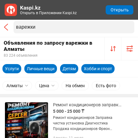
Kaspi.kz
Открыть
Открыть в Приложении Kaspi.kz
Объявления по запросу варежки в
Алматы
83 224 объявления
Услуги
Личные вещи
Детям
Хобби и спорт
Алматы
Цена
На обмен
Есть фото
Ремонт кондиционеров заправка чистка установка диагностика обслуживание
5 000 - 25 000 ₸
Ремонт кондиционеров Заправка
чистка установка Диагностика
Продажа кондиционеров Фреон
оригинал Хим.промывка Срочный