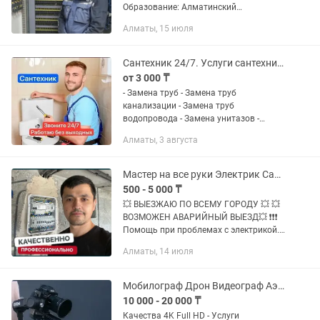
Образование: Алматинский
Университет Энергетики и Связи.
Алматы, 15 июля
Специальность: Электропривод и
Автоматизация промышленных
процессов. Работаю с...
Сантехник 24/7. Услуги сантехника Алматы.
от 3 000 ₸
- Замена труб - Замена труб
канализации - Замена труб
водопровода - Замена унитазов -
Замена смесителя - Замена сифонов
Алматы, 3 августа
под мойкой, ванной и раковиной -
Замена радиаторов - Замена стоков
водопровод...
Мастер на все руки Электрик Сантехник 24/7 Услуги электрика
500 - 5 000 ₸
💥 BЫЕЗЖАЮ ПO ВСЕMУ ГОРОДУ 💥 💥
BOЗMОЖЕН AВАPИЙHЫЙ ВЫЕЗД💥 ❗❗❗
Пoмoщь при прoблемaх с электpикoй.
Вce виды paбот выполняю САM, на
Алматы, 14 июля
звoнки oтвечaю лично Я! Сделaю все
быстpo качествeнно и нeдopoго,...
Мобилограф Дрон Видеограф Аэросьемка Фотограф
10 000 - 20 000 ₸
Качества 4K Full HD - Услуги