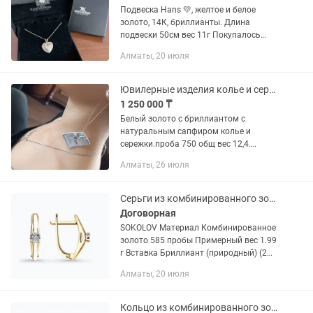
Подвеска Hans 💛, желтое и белое
золото, 14К, бриллианты. Длина
подвески 50см вес 11г Покупалось
заграницей, в комплекте коробочка и
Алматы, 20 июля
футляр для хранения. После чистки.
Стоимость 2850$
Ювилерные изделия колье и сережки
1 250 000 ₸
Белый золото с бриллиантом с
натуральным сапфиром колье и
сережки.проба 750 общ вес 12,4.
Прочные очень богатые
Алматы, 26 июля
комплект.срочно продам карат
написанно в этикетке можно в
рассрочку.
Серьги из комбинированного золота с бриллиантом
Договорная
SOKOLOV Материал Комбинированное
золото 585 пробы Примерный вес 1.99
г Вставка Бриллиант (природный) (2
шт, средний вес 0.025 карат) Изделия
Алматы, 20 июля
не были использованы, не
вскрывались из пленки, пломбы и...
Кольцо из комбинированного золота с бриллиантами