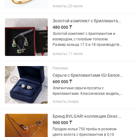
средний вес 0.04 карат) Размер 16
Алматы, 20 июля
Изделия не были использованы, не
вскрывались из пленки,...
Золотой комплект с бриллиантами кольцо
480 000 ₸
Золотой комплект с бриллиантом и
изумрудом, с голубым топазом.
Размер кольца 17.5 и 18 производство
Ереван.
Алматы, 17 июля
Реклама
Серьги с бриллиантами IGI Белое золото 750 2,36 карат
600 000 ₸
Элегантные серьги-пуссеты с
бриллиантами. Классическая модель,
которая подходит как на каждый день,
Алматы, вчера
так и для особых случаев.
Характеристики: •Тип изделия: серьги-
пусеты •Металл: белое золото 750...
Бренд BVLGARI коллекция Divas Dream. Золотое колье 750 пробы с бриллиантом.
900 000 ₸
Продам колье 750 пробы в розовом
цвете золота с бриллиантом в 0,10