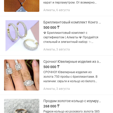
карат и перламутром. От всемирно
известного бренда BVLGARI коллекция
Алматы, 6 августа
Divas Dream оригинал. Длина цепочки
41-43 см. в идеальном...
Бриллиантовый комплект Конго с кольцом дорожка, Алматы
500 000 ₸
💎 Бриллиантовый комплект с
сертификатом | Алматы 💎 Продаётся
стильный и элегантный набор: ✨
Серьги-конго + кольцо «дорожка» ✨
Алматы, 3 августа
Общий вес изделий — 8,16 г ✨ Общий
вес бриллиантов — 2.05 ct 💎...
Срочно! Ювелирные изделия из золота 750 с бриллиантами серьги и кольца
500 000 ₸
СРОЧНО!! Ювелирные изделия из
золота 750 пробы с бриллиантами. В
наличии: серьги и кольцо из белого
золота в комплекте 1.300.000тг вместо
Алматы, 3 августа
1.600.000тенге до 07.08.2026 по
отдельности: Кольцо...
Продам золотое кольцо с изумрудом (обручальное / декоративное)
268 000 ₸
Редкое кольцо из розового золота 585