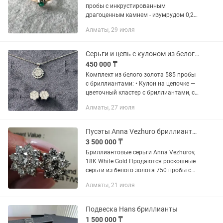
пробы с инкрустированным
драгоценным камнем - изумрудом 0,2
карата (насыщенность 3, чистота 3).
Алматы, 29 июля
Очень изящное кольцо
Екатеринбургского мастера,
покупалось в...
Серьги и цепь с кулоном из белого золота с бриллиантами
450 000 ₸
Комплект из белого золота 585 пробы
с бриллиантами: • Кулон на цепочке —
цветочный кластер с бриллиантами, с
ореолом из камней • Серьги-пусеты —
Алматы, 27 июля
аналогичный цветочный дизайн с
кластером...
Пусэты Anna Vezhuro бриллиантовые 18K
3 500 000 ₸
Бриллиантовые серьги Anna Vezhurov,
18K White Gold Продаются роскошные
серьги из белого золота 750 пробы с
натуральными бриллиантами.
Алматы, 21 июля
Дизайнер: Anna Vezhuro 14
натуральных бриллиантов Общий вес...
Подвеска Hans бриллианты
1 500 000 ₸