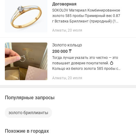
Договорная
SOKOLOV Материал Комбинированное
золото 585 пробы Примерный вес 0.87
г Вставка Бриллиант (природный) (1
шт, средний вес 0.014 карат) Размер 16
Алматы, 20 июля
Изделия не были использованы, не
вскрывались из пленки,...
Золото кольцо
200 000 ₸
Тогда лучше указать это честно — это
повышает доверие покупателей. 💍
Кольцо из белого золота 585 пробы с
бриллиантом Продается оригинальное
Алматы, 20 июля
кольцо, приобретенное в ювелирном
доме...
Популярные запросы
золото бриллианты
Похожие в городах