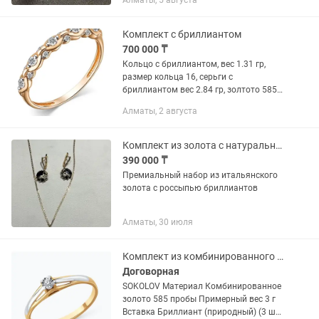
Алматы, 5 августа
18.5 . Состояние нового изделия.
Комплект с бриллиантом
700 000 ₸
Кольцо с бриллиантом, вес 1.31 гр,
размер кольца 16, серьги с
бриллиантом вес 2.84 гр, золтото 585
пробы, производство Россия, Алькор, с
Алматы, 2 августа
сетификатом соответствия, брилиант
природный
Комплект из золота с натуральными сапфирами и россыпью бриллиантов
390 000 ₸
Премиальный набор из итальянского
золота с россыпью бриллиантов
Алматы, 30 июля
Комплект из комбинированного золота с бриллиантами
Договорная
SOKOLOV Материал Комбинированное
золото 585 пробы Примерный вес 3 г
Вставка Бриллиант (природный) (3 шт,