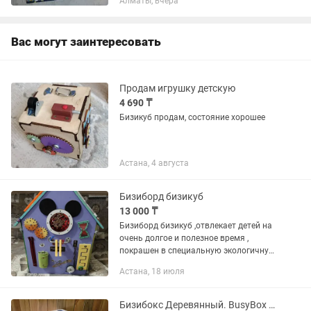
Алматы, вчера
5000тг Грузовик с трактором 5000тг
По всем вопросам пишите в
Вас могут заинтересовать
Продам игрушку детскую
4 690 ₸
Бизикуб продам, состояние хорошее
Астана, 4 августа
Бизиборд бизикуб
13 000 ₸
Бизиборд бизикуб ,отвлекает детей на
очень долгое и полезное время ,
покрашен в специальную экологичную
краску ,очень много разнообразных
Астана, 18 июля
деталей ,очень полезна для мелкой
моторики ,что способствуют...
Бизибокс Деревянный. BusyBox ручной работы. БизибордHand MadeБизикуб