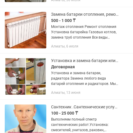
Алматы, 30 июля
Замена батареи отопления, ремонт отопление, установка газового котла
500 - 1 000 ₸
Монтаж отопления Ремонт отопления
Установка батарейка Газовых котлов,
замена труб отопления Все виды
любой сложности
Алматы, 6 июля
Установка и замена батареи или радиатора отопления
Договорная
Установка и замена батареи,
радиатора Замена любого вида
батарей отопления и радиаторов. Мы
предлагаем лучший сервис! ТОО«A. P.
Алматы, 13 июня
A. Technology» предоставляет свои
услуги в Алматы уже не первый год. У...
Сантехник .Сантехнические услуги. Все виды услуги по сантехнике.
100 - 25 000 ₸
Выполняем полный спектр
сантехнических работ.Установка:
смесителей, унитазов, раковин,