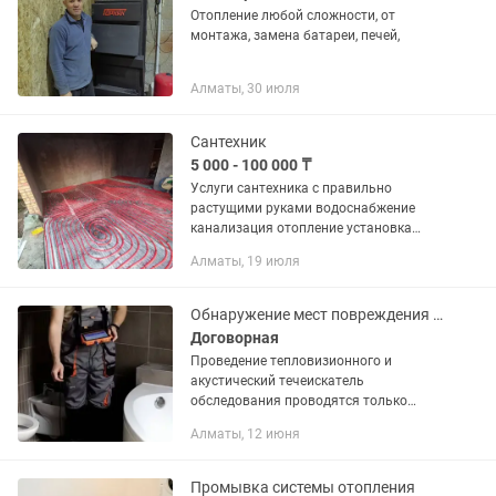
Отопление любой сложности, от
монтажа, замена батареи, печей,
Алматы, 30 июля
Сантехник
5 000 - 100 000 ₸
Услуги сантехника с правильно
растущими руками водоснабжение
канализация отопление установка
газовых котлов батареи и бойлеров
Алматы, 19 июля
ванн душевых кабин замена смесителя
унитаз и многое другое недорого
Обнаружение мест повреждения труб ,протечка воды. Акустический течеи
Договорная
Проведение тепловизионного и
акустический течеискатель
обследования проводятся только
профессиональными приборами : 1.
Алматы, 12 июня
Тепловизор 2. Акустический
течеискатель утечка воды, течь
отопления, протечка...
Промывка системы отопления