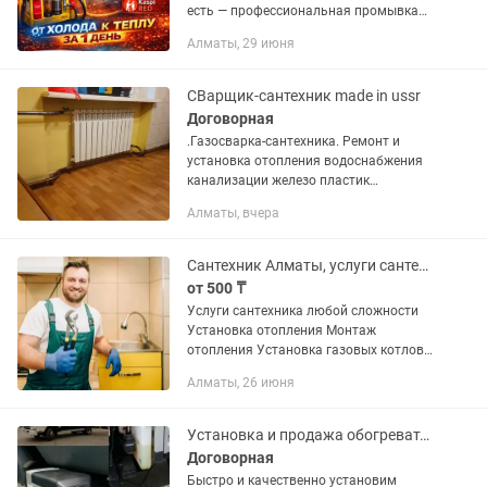
есть — профессиональная промывка
системы отопления с обследованием
Алматы, 29 июня
тепловизором. Внимание! Цены на
услуги указаны в 3-4...
СВарщик-сантехник made in ussr
Договорная
.Газосварка-сантехника. Ремонт и
установка отопления водоснабжения
канализации железо пластик
сантехприборов котлов батареи
Алматы, вчера
автономное отопление элеватора
подвального трубопровода. ИП.
Документы. А...
Сантехник Алматы, услуги сантехника, вызов сантехника
от 500 ₸
Услуги сантехника любой сложности
Установка отопления Монтаж
отопления Установка газовых котлов
Замена радиаторов Замена батареи
Алматы, 26 июня
отопление Установка смесителей,
кранов, унитазов, ванн Чистка...
Установка и продажа обогревателя салона, автономка, сухой фен 12/24В.
Договорная
Быстро и качественно установим