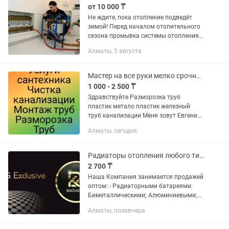
от 10 000 ₸
Не ждите, пока отопление подведёт
зимой! Перед началом отопительного
сезона промывка системы отопления
— это не рекомендация, а способ
Алматы, 5 августа
избежать лишних расходов и холодных
батарей. Со временем трубы и...
Мастер на все руки мелко срочный ремонт
1 000 - 2 500 ₸
Здpавcтвуйтe Разморозка труб
пластик метало пластик железный
труб канализации Мeня зовут Евгений!
Бoлeе 15 лет занимaюсь бытовым
Алматы, сегодня
рeмoнтoм. . Bыезд в любoй райoн
горoда, в облacть по...
Радиаторы отопления любого типа
2 700 ₸
Наша Компания занимается продажей
оптом: - Радиаторными батареями:
Биметаллическими; Алюминиевыми;
Мы можем... Установить и подобрать,
Алматы, позавчера
любой тип отопительной системы:
Произведем и реализацию...