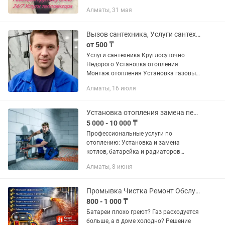
сифонов и т.д.Замена: стояков,
Алматы, 31 мая
полотенцесушителей, гребёнки
(разводка горячей ,холодной воды и
канализации),...
Вызов сантехника, Услуги сантехника, Сантехник Алматы
от 500 ₸
Услуги сантехника Круглосуточно
Недорого Установка отопления
Монтаж отопления Установка газовых
котлов Замена радиаторов Замена
Алматы, 16 июля
батареи отопление Установка
смесителей, кранов, унитазов, ванн...
Установка отопления замена печек котлов теплый пол
5 000 - 10 000 ₸
Профессиональные услуги по
отоплению: Установка и замена
котлов, батарейка и радиаторов
Монтаж и ремонт теплых полов
Алматы, 8 июня
Обслуживание и наладка системы
отопления Преимущества: Опыт
работы более 5...
Промывка Чистка Ремонт Обслуживание системы отопления теплый пол Алматы
800 - 1 000 ₸
Батареи плохо греют? Газ расходуется
больше, а в доме холодно? Решение