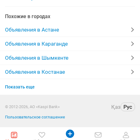
радиоторы батареи
замена батареи стояков
Похожие в городах
батареи для
Объявления в Астане
Объявления в Караганде
Объявления в Шымкенте
Объявления в Костанае
Объявления в Таразе
Показать еще
Объявления в Павлодаре
Қаз
Рус
© 2012-2026, АО «Kaspi Bank»
Объявления в Атырау
Пользовательское соглашение
Объявления в Казахстане