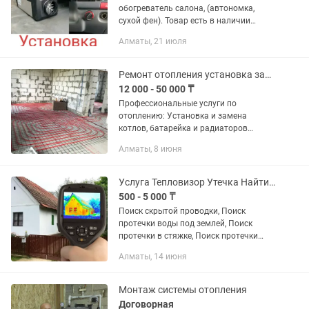
обогреватель салона, (автономка,
сухой фен). Товар есть в наличии
12/24в. Установка на все виды авто и
Алматы, 21 июля
электромобили. Установка
автономного отопителя (дизельного...
Ремонт отопления установка замена котлов печек
12 000 - 50 000 ₸
Профессиональные услуги по
отоплению: Установка и замена
котлов, батарейка и радиаторов
Монтаж и ремонт теплых полов
Алматы, 8 июня
Обслуживание и наладка системы
отопления Преимущества: Опыт
работы более 5...
Услуга Тепловизор Утечка Найти Утечек
500 - 5 000 ₸
Поиск скрытой проводки, Поиск
протечки воды под землей, Поиск
протечки в стяжке, Поиск протечки
тепловизором, Поиск протечки в полу,
Алматы, 14 июня
Поиск протечки в стене, Поиск
протечки в теплом полу, Поиск...
Монтаж системы отопления
Договорная