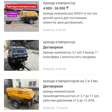
Аренда компрессор
4 000 - 36 000 ₸
Аренда компрессора 4000тг в час (на
долгий срок и для постоянных
клиентов цена договорная)
Предлагаем услугу строительных
Алматы, 5 июля
компрессоров для разрушения,
опрессовки, продувки, пескоструйных
работ и...
аренда компрессор
Договорная
Аренда компрессор 3,7 куб 3 выход 11
атмосфера 2 молоток есть продувка
Алматы, 4 июля
аренда компрессоров на 2 и 3 молотка
Договорная
аренда компрессоров
производительностью от 3.7 до 11 куб,
рабочим давлением от 6 до 15 АТМ.
Предоставляем полный пакет
Алматы, 10 июля
документов с НДС