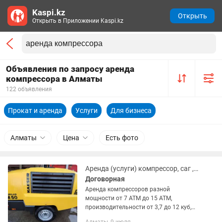
Kaspi.kz
Открыть
Открыть в Приложении Kaspi.kz
Объявления по запросу аренда
компрессора в Алматы
122 объявления
Прокат и аренда
Услуги
Для бизнеса
Алматы
Цена
Есть фото
Аренда (услуги) компрессор, саг , генератор три в одном
Договорная
Аренда компрессоров разной
мощности от 7 АТМ до 15 АТМ,
производительности от 3,7 до 12 куб,
сварочнных аппаратов (саг) и