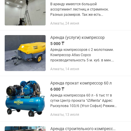
В аренду имеются большой
ассортимент лестниц и стремянок.
Разных размеров. Так же есть
лестницы для лестничных пролетов.
Алматы, 24 июня
Все оборудование качественное. На
долгосрочную аренду имеются скидки.
Есть...
Аренда (услуги) компрессор
5 000 ₸
Аренда компрессоров с 2 молотками.
Компрессор Atlas Copco
производительность 5 м. куб. в мин.
давление 8 bar. Используется при
Алматы, 14 июня
опрессовке, продувке, а так же при
проведении строительно-монтажных
и...
Аренда прокат компрессор 60 л
6 000 ₸
Аренда компрессора 60 л - 6 тыс тг в
сутки Центр проката "iZiRenta" Адрес:
Рыскулова 103/6 (Угол Софья) Режим
работы: 08.00-20.00
Алматы, 13 июля
Аренда строительного компрессора