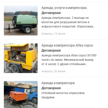
Аренда, услуги компрессора.
Договорная
Аренда компрессора. 2 выхода на
молотки для разрушения бетона и
асфальтового покрытия. Опрессовка
труб и продувка скважин. Оператор и
Алматы, 13 июля
доставка до места.
Аренда компрессора Atlas copco
Договорная
Аренда компрессора Atlas copco 50 000
тысяч за смену. Минимальный выезд
от 4 часов. С двумя отбойными
молотками для разрушения асфальта,
Алматы, 30 июня
бетона и других поверхностей. Одна
продувка , чистка от...
Аренда компрессора
Договорная
Отбойный молоток опрессовка
продувка