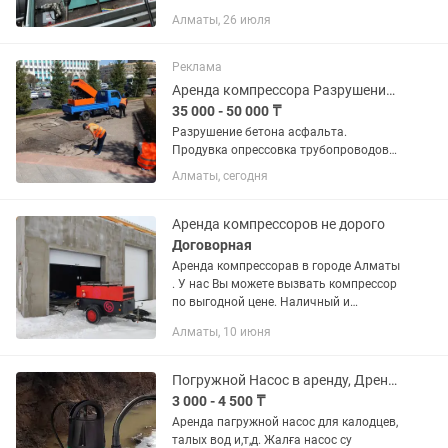
Характеристики: Объем воздуха: 3.7
Алматы, 26 июля
м³/мин Давление: 7 атмосфер Тип:
Дизельный (полностью автономен на...
Реклама
Аренда компрессора Разрушение асфальта бетона.
35 000 - 50 000 ₸
Разрушение бетона асфальта.
Продувка опрессовка трубопроводов
газопроводов.продувка
Алматы, сегодня
опалубки,пескоструй, подключение
пневмоинструмента и оборудования.
Аренда компрессоров не дорого
Договорная
Аренда компрессорав в городе Алматы
. У нас Вы можете вызвать компрессор
по выгодной цене. Наличный и
безналичный расчет. Предлагаем
Алматы, 10 июня
услуги дорожно-строительных
компрессоро для разрушения,...
Погружной Насос в аренду, Дренажный Насосы
3 000 - 4 500 ₸
Аренда пагружной насос для калодцев,
талых вод и,т,д. Жалға насос су