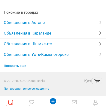
аренда генератора
Похожие в городах
аренда авто с последующим выкупом
аренда ps5
Объявления в Астане
аренда посуды
аренда палатки
Объявления в Караганде
аренда авто с выкупом
аренда ps
аренда скутер
Объявления в Шымкенте
аренда микроавтобуса
аренда пылесоса
Объявления в Усть-Каменогорске
Объявления в Таразе
Показать еще
Объявления в Казахстане
Қаз
Рус
© 2012-2026, АО «Kaspi Bank»
Пользовательское соглашение