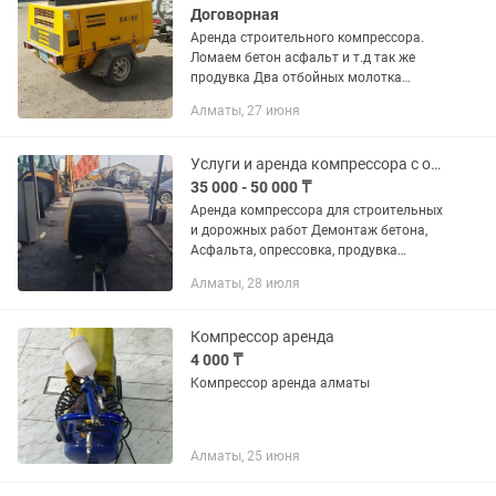
Договорная
Аренда строительного компрессора.
Ломаем бетон асфальт и т.д так же
продувка Два отбойных молотка
Длинные шланги Ответственный
Алматы, 27 июня
подход к работе. Цена Минималка
30.000 тг (4 часа) Смена 45-50 тыс....
Услуги и аренда компрессора с оператором
35 000 - 50 000 ₸
Аренда компрессора для строительных
и дорожных работ Демонтаж бетона,
Асфальта, опрессовка, продувка
Опалубки подключение к
Алматы, 28 июля
пескоструйнгму аппарату
Компрессор аренда
4 000 ₸
Компрессор аренда алматы
Алматы, 25 июня