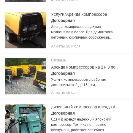
Алматы, 9 июля
генераторов.Предоставляем полный
пакет документов. Индивидуальный
подход к...
Услуги/Аренда компрессора
Договорная
Аренда компрессора с двумя
молотками и более. Для демонтажа
бетонных, кирпичных сооружений.
Асфальтированных покрытий и других
Алматы, 20 июля
грунтов. Продувка: опалубки, бетона,
асфальта и т.д. Опрессовка:...
Реклама
Аренда компрессоров на 2 и 3 поста
Договорная
Услуги компрессоров с рабочим
давлением от 8 до 15 атм,
производительностью от 3.7 до 11 куб
Алматы, сегодня
см. В услугу входит доставка до места
назначения, обслуживание
оператором, ГСМ.
дизельный компрессор аренда Алматы
Договорная
Сдам в аренду надежный японский
компрессор. Техника полностью
обслужена, работает без сбоев.