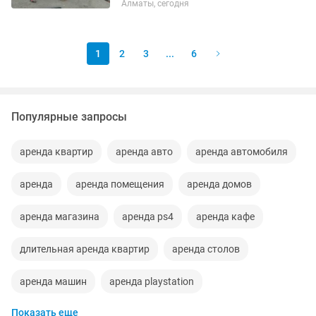
Алматы, сегодня
1
2
3
...
6
Популярные запросы
аренда квартир
аренда авто
аренда автомобиля
аренда
аренда помещения
аренда домов
аренда магазина
аренда ps4
аренда кафе
длительная аренда квартир
аренда столов
аренда машин
аренда playstation
Показать еще
долгосрочная аренда
аренда юрта