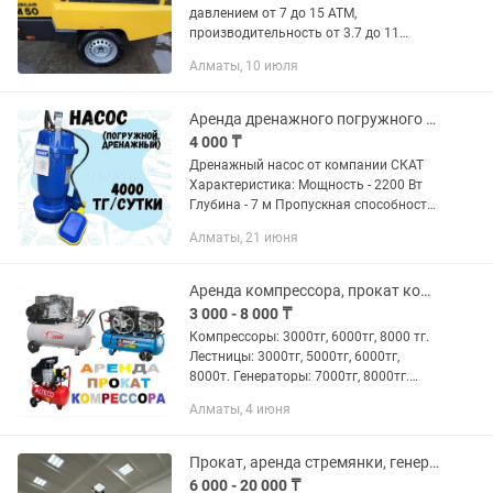
давлением от 7 до 15 АТМ,
производительность от 3.7 до 11
куб.Доставка по городу
Алматы, 10 июля
Аренда дренажного погружного насоса
4 000 ₸
Дренажный насос от компании СКАТ
Характеристика: Мощность - 2200 Вт
Глубина - 7 м Пропускная способность
- 22 куб.м/ч Диаметр шланга - 50 мм
Алматы, 21 июня
Допустимая температура жидкости -
до 35 градусов Наш...
Аренда компрессора, прокат компрессора, лестницы, генераторы, ДОСТАВКА
3 000 - 8 000 ₸
Компрессоры: 3000тг, 6000тг, 8000 тг.
Лестницы: 3000тг, 5000тг, 6000тг,
8000т. Генераторы: 7000тг, 8000тг.
Есть доставка. Компрессоры:
Алматы, 4 июня
Производительность, л/мин: 420
Объем ресивера, литров:...
Прокат, аренда стремянки, генератора, компрессора.
6 000 - 20 000 ₸