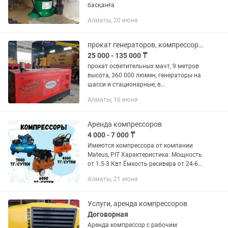
басқанға
Алматы, 20 июня
прокат генераторов, компрессора, осветительные мачты
25 000 - 135 000 ₸
прокат осветительных мачт, 9 метров
высота, 360 000 люмен, генераторы на
шасси и стационарные, в
шумоподавляющем кожухе. о 30 ква
Алматы, 16 июня
до 850ква , с синхронизации до
1500ква. кабеля, барьеры,...
Аренда компрессоров
4 000 - 7 000 ₸
Имеются компрессора от компании
Mateus, PIT Характеристика: Мощность
от 1.5-3 Квт Ёмкость ресивера от 24-65
л Производительность от 170-300 л/
Алматы, 21 июня
мин Давление от 7-8 бар Наш адрес:
Алматы, м-н Нурлытау,...
Услуги, аренда компрессоров
Договорная
Аренда компрессор с рабочим