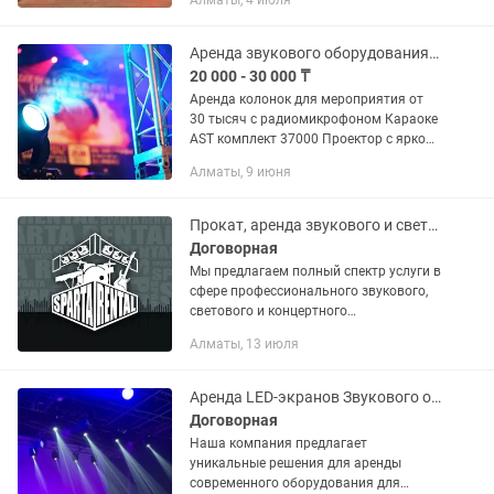
Алматы, 4 июля
радиомикрофонами и микшерным
пультом до 100 человек. Комплект sub
2шт и топы 2шт радио микрофоны и...
Аренда звукового оборудования, света, сцены для мероприятия
20 000 - 30 000 ₸
Аренда колонок для мероприятия от
30 тысяч с радиомикрофоном Караоке
AST комплект 37000 Проектор с яркой
и контрастной лампой для футбола,
Алматы, 9 июня
караоке от 20000 Свет для
мероприятия Сцена...
Прокат, аренда звукового и светового оборудования, LEDэкрана, плазмы, сцены
Договорная
Мы предлагаем полный спектр услуги в
сфере профессионального звукового,
светового и концертного
оборудования, сопровождение любых
Алматы, 13 июля
мероприятий:от детского праздника
или презентации до банкетов и...
Аренда LED-экранов Звукового оборудования Светового оборудования
Договорная
Наша компания предлагает
уникальные решения для аренды
современного оборудования для