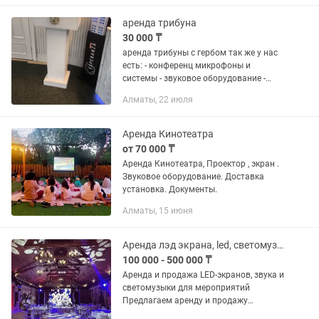
аренда трибуна
30 000 ₸
аренда трибуны с гербом так же у нас
есть: - конференц микрофоны и
системы - звуковое оборудование -
световое оборудование - сцена с
Алматы, 22 июля
крышей - подиумы - лэд экраны -
телевизоры - проекторы с...
Аренда Кинотеатра
от 70 000 ₸
Аренда Кинотеатра, Проектор , экран .
Звуковое оборудование. Доставка
установка. Документы.
Алматы, 15 июня
Аренда лэд экрана, led, светомузыка, звук, колонки
100 000 - 500 000 ₸
Аренда и продажа LED-экранов, звука и
светомузыки для мероприятий
Предлагаем аренду и продажу
мобильной техники для мероприятий: •