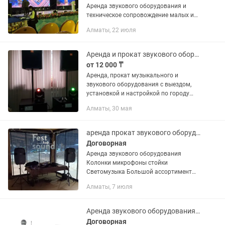
Аренда звукового оборудования и
техническое сопровождение малых и
крупных мероприятий светом и звуком
Алматы, 22 июля
на высшем уровне. Оснащение ночных
клубов, баров, ресторанов и...
Аренда и прокат звукового оборудования до 4 -5 кВт
от 12 000 ₸
Аренда, прокат музыкального и
звукового оборудования с выездом,
установкой и настройкой по городу
Алматы. Колонки мощностью от 100
Алматы, 30 мая
Вт до 4 - 5 кВт, микрофоны, микшерные
пульты. Любые вариации и...
аренда прокат звукового оборудования, колонки, микрофоны, светомузыка
Договорная
Аренда звукового оборудования
Колонки микрофоны стойки
Светомузыка Большой ассортимент
звукового оборудования От 500 ват до
Алматы, 7 июля
8...
Аренда звукового оборудованиян,колонки, микрофоны.
Договорная