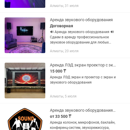
мероприятий любого уровня: от
Алматы, 31 июля
торжественных банкетов до деловых
конференций. Мы предоставляем в
аренду LED-экраны,...
Аренда звукового оборудования
Договорная
🔊 Аренда звукового оборудования 🔊
Сдаем в аренду профессиональное
звуковое оборудование для любых
мероприятий: 🎤 концерты и
Алматы, 20 июля
выступления 🎉 праздники и вечеринки
🎤 конференции и презентации 💍
свадьбы...
Аренда ЛЭД экран проектор с экран и звукового оборудования
15 000 ₸
Аренда ЛЭД экран и проектор с экран и
звукового оборудования
Алматы, 5 июля
Аренда звукового оборудования колонок микрофонов конгресс-систем RentAllKz
от 33 500 ₸
Аренда колонок, микрофонов, баклайн,
конференц-систем, звукорежиссура,