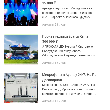
15 000 ₸
Аренда - звукового оборудования -
светового оборудования - лэд экран -
сцен - караоке выездного - диджей
Алматы, 28 июля
Прокат техники Sparta Rental
500 000 ₸
# ПРОКАТ# LED Экрана # Светового
Оборудования # Звукового
Оборудования # Аренда телевизоров
Оборудования для вечеринок, Полное
Алматы, 15 июля
оснащения мероприятия Илья
Микрофоны в Аренду 24/7. На Рыскулова. И многое другое
Договорная
Микрофоны SHURE в Аренду 24/7. На
Рыскулова Добро пожаловать в мир
кристально чистого звука! Отличная
новость для музыкантов, ведущих
Алматы, 11 июля
мероприятий и различных
аудиоэнтузиастов - теперь у вас есть...