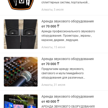
сплиттерных систем, портальной
акустики, мониторинг, цифровых
Алматы, 5 июля
микшерных пультов
Аренда звукового оборудования
от 70 000 ₸
Аренда профессионального звукового
оборудования. Проекторы , экраны ,
караоке, диджеи , ведущие.
Алматы, 15 июня
Аренда звукового оборудования
от 70 000 ₸
Предлагаем аренду звукового,
светового и мультимедийного
оборудования для различных
мероприятий, таких как
Алматы, 31 июля
корпоративные мероприятия,
тимбилдинги, конференции, свадьбы и
т.д. Наши специалисты...
Аренда звукового оборудования
от 40 000 ₸
АРЕНДА ЗВУКОВОГО ОБОРУДОВАНИЯ