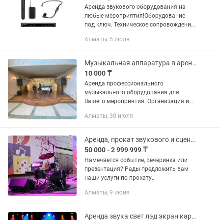
Аренда звукового оборудования на
любые мероприятия!Оборудование
под ключ. Техническое сопровождение
мероприятия.
Алматы, 5 июля
Музыкальная аппаратура в аренду.
10 000 ₸
Аренда профессионального
музыкального оборудования для
Вашего мероприятия. Организация и
проведение событий любых
Алматы, 30 июля
масштабов. Есть возможность
долгосрочной аренды на самых
выгодных условиях для...
Аренда, прокат звукового и сценического оборудования
50 000 - 2 999 999 ₸
Намечается событие, вечеринка или
презентация? Рады предложить вам
наши услуги по прокату
профессионального оборудования
Алматы, 9 июня
Звук Свет Бэклайн Ретро микрофон
Большой опыт работы, доставка,
монтаж и...
Аренда звука свет лэд экран караоке сцен DJ