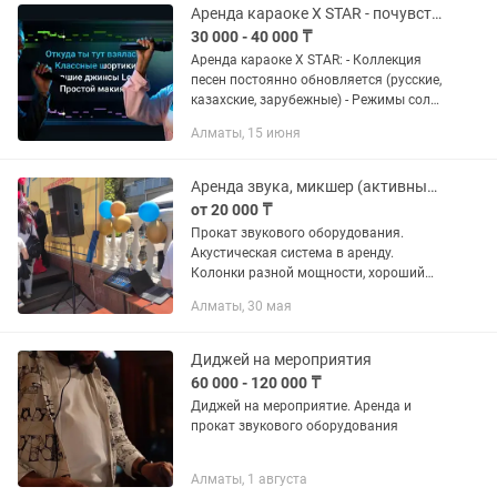
Аренда караоке X STAR - почувствуй себя звездой!
30 000 - 40 000 ₸
Аренда караоке X STAR: - Коллекция
песен постоянно обновляется (русские,
казахские, зарубежные) - Режимы соло
и баттл (весело с друзьями) - Звуковые
Алматы, 15 июня
эффекты (студио, монстр, гелий и
другие) -...
Аренда звука, микшер (активный), пассивный пульт. Колонки, микрофоны.
от 20 000 ₸
Прокат звукового оборудования.
Акустическая система в аренду.
Колонки разной мощности, хороший
звук. Собираем до 4х киловатт. В
Алматы, 30 мая
комплекте колонки, микшер, 2
микрофона. В прокате так же имеется...
Диджей на мероприятия
60 000 - 120 000 ₸
Диджей на мероприятие. Аренда и
прокат звукового оборудования
Алматы, 1 августа