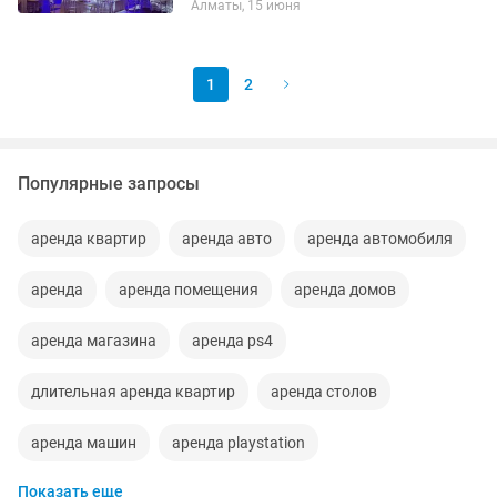
Алматы, 15 июня
LED-экраны • Звуковое оборудование
(колонки, микшеры) •...
1
2
Популярные запросы
аренда квартир
аренда авто
аренда автомобиля
аренда
аренда помещения
аренда домов
аренда магазина
аренда ps4
длительная аренда квартир
аренда столов
аренда машин
аренда playstation
Показать еще
аренда компрессора