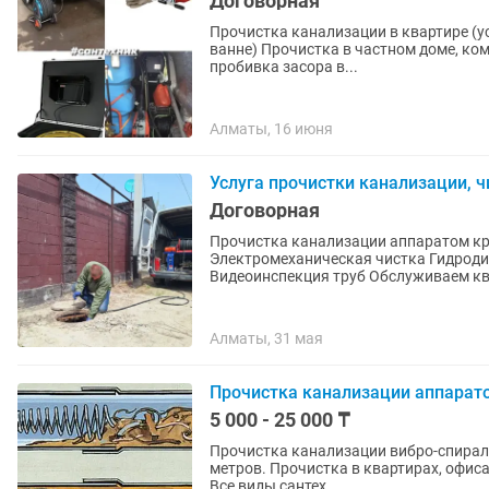
Договорная
Прочистка канализации в квартире (ус
ванне) Прочистка в частном доме, коммерции и на производствах. Чистка труб канализации,
пробивка засора в...
Алматы, 16 июня
Услуга прочистки канализации, 
Договорная
Прочистка канализации аппаратом кро
Электромеханическая чистка Гидрод
Видеоинспекция труб Обслуживаем ква
Алматы, 31 мая
Прочистка канализации аппарат
5 000 - 25 000 ₸
Прочистка канализации вибро-спирал
метров. Прочистка в квартирах, офисах, домах. Прочистка: кухня, ванна, унитаз. Опыт 15 лет.
Все виды сантех...