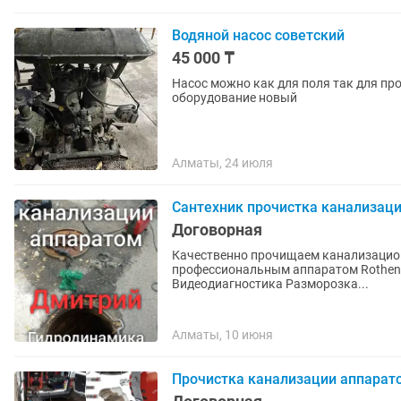
Водяной насос советский
45 000 ₸
Насос можно как для поля так для пр
оборудование новый
Алматы, 24 июля
Сантехник прочистка канализаци
Договорная
Качественно прочищаем канализацион
профессиональным аппаратом Rothenb
Видеодиагностика Разморозка...
Алматы, 10 июня
Прочистка канализации аппарат