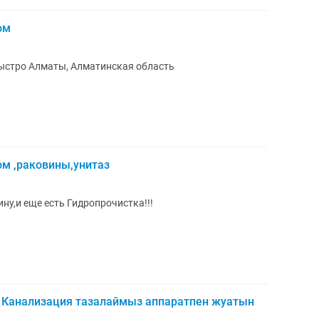
ом
ыстро Алматы, Алматинская область
ом ,раковины,унитаз
ну,и еще есть Гидропрочистка!!!
. Канализация тазалаймыз аппаратпен жуатын