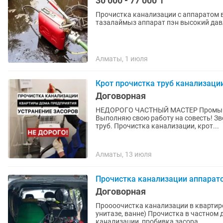
30 000 - 77 000 ₸
Прочистка канализации с аппаратом 
тазалаймыз аппарат пэн высокий да
Алматы, 1 июля
Крот прочистка труб канализац
Договорная
НЕДОРОГО ЧАСТНЫЙ МАСТЕР Промывка
Выполняю свою работу на совесть! Звоните! Видеокамера Теле инспекция Кан
труб. Прочистка канализации, крот...
Алматы, 13 июля
Прочистка канализации аппарато
Договорная
Проооочистка канализации в квартире
унитазе, ванне) Прочистка в частном доме, коммерции и на производствах. Чистка труб
канализации, пробивка засора...