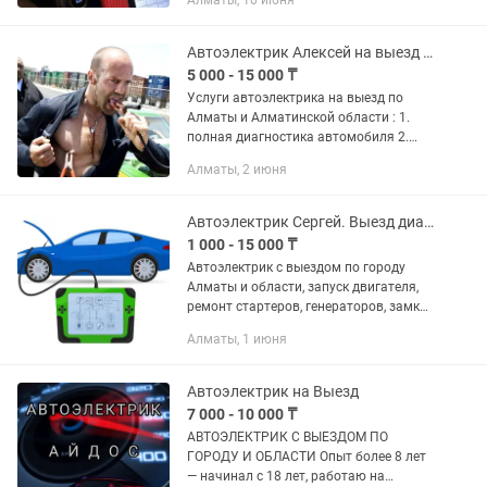
Алматы, 10 июня
электропроводки Ремонт
автосигнализаций Все услуги
автоэлектрики на...
Автоэлектрик Алексей на выезд Алматы
5 000 - 15 000 ₸
Услуги автоэлектрика на выезд по
Алматы и Алматинской области : 1.
полная диагностика автомобиля 2.
поиск и устранение неисправностей 3.
Алматы, 2 июня
устранение замыкания 4.установка
дополнительного...
Автоэлектрик Сергей. Выезд диагностика, ремонт. запустим ваш автомобиль.
1 000 - 15 000 ₸
Автоэлектрик с выездом по городу
Алматы и области, запуск двигателя,
ремонт стартеров, генераторов, замков
зажигания, проводки и блоков
Алматы, 1 июня
управления, востановление ключей,
Компьютерная диагностика и...
Автоэлектрик на Выезд
7 000 - 10 000 ₸
АВТОЭЛЕКТРИК С ВЫЕЗДОМ ПО
ГОРОДУ И ОБЛАСТИ Опыт более 8 лет
— начинал с 18 лет, работаю на