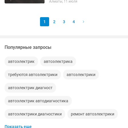
Алматы, 11 июля
1
2
3
4
Популярные запросы
автоэлектрик
автоэлектрика
требуются автоэлектрики
автоэлектрики
автоэлектрик диагност
автоэлектрик автодиагностика
автоэлектрики диагностики
ремонт автоэлектрики
Показать еще
автоэлектрика диагностики