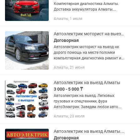
Компютерная диагностика Алматы.
Доставка аккумулятора Алматы.
Быстро и надежно. Оперативность.
Алматы, 1 июля
Наши специалисты быстро прибудут
на место вызова, так как мы
понимаем,...
Автоэлектрик моторист на выезд не дорого
Договорная
Автоэлектрик моторист на выезд не
дорого помощь на месте поломки
компьютерная диагностика ремонт и
поиск неисправности техпомощ
Алматы, 21 июня
Автоэлектрик на выезд Алматы
3 000 - 5 000 ₸
Автоэлектрик на выезд. Легковых
грузовых и спецтехники, фура
АвтоЭлектрик. Заведем любое авто.
Компьютерная диагностика.
Алматы, 23 июля
Производим ремонт легковых и
грузовых автомобилей любой
сложности не важно...
Автоэлектрик на выезд Алматы. Комп диагностика. Ремонт генератор, стартера
Договорная