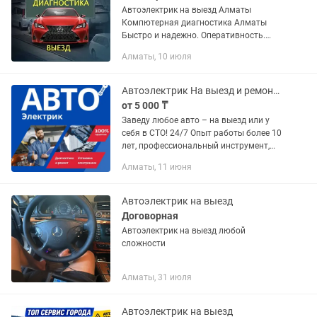
Автоэлектрик на выезд Алматы
Компютерная диагностика Алматы
Быстро и надежно. Оперативность.
Наши специалисты быстро прибудут
Алматы, 10 июля
на место вызова, так как мы понимаем,
что время — это...
Автоэлектрик На выезд и ремонт у себя 24/7 Алматы и область
от 5 000 ₸
Заведу любое авто – на выезд или у
себя в СТО! 24/7 Опыт работы более 10
лет, профессиональный инструмент,
точная диагностика и честная цена —
Алматы, 11 июня
нет решения = нет оплаты Услуги: -
Компьютерная и...
Автоэлектрик на выезд
Договорная
Автоэлектрик на выезд любой
сложности
Алматы, 31 июля
Автоэлектрик на выезд