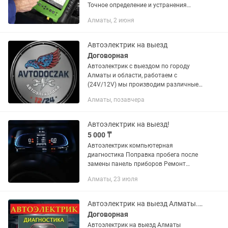
Точное определение и устранения
неисправности на месте! Ремонт;
Алматы, 2 июня
Иммобилайзеров,компьютеров, чипов
коммутаторов, стартеров....
Автоэлектрик на выезд
Договорная
Автоэлектрик с выездом по городу
Алматы и области, работаем с
(24V/12V) мы производим различные
виды выездных работ связанных: С
Алматы, позавчера
запуском двигателя Ремонт стартеров,
генераторов, восстановления...
Автоэлектрик на выезд!
5 000 ₸
Автоэлектрик компьютерная
диагностика Поправка пробега после
замены панель приборов Ремонт
панель приборов. Удаления
Алматы, 23 июля
иммобилайзер иммо off Удаления
краш даты SRS Чип тюнинг ремонт
блоков...
Автоэлектрик на выезд Алматы. Ремонт стартера, генератора, бензонасоса.
Договорная
Автоэлектрик на выезд Алматы