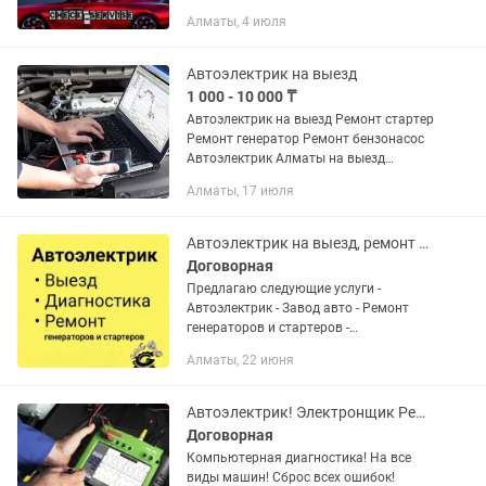
результат! УСЛУГИ: Диагностика и
Алматы, 4 июля
ремонт автоэлектрики Поиск и
устранение обрывов и короткого...
Автоэлектрик на выезд
1 000 - 10 000 ₸
Автоэлектрик на выезд Ремонт стартер
Ремонт генератор Ремонт бензонасос
Автоэлектрик Алматы на выезд
Заведем ваше авто Компьютерная
Алматы, 17 июля
диагностика На место поломки!
Автоэлектрик на выезд, ремонт генераторов и стартеров
Договорная
Предлагаю следующие услуги -
Автоэлектрик - Завод авто - Ремонт
генераторов и стартеров -
Компьютерная диагностика -
Алматы, 22 июня
Устраняем троение - Замена
бензонасос, свечей, ролики и ремни и
д.т.
Автоэлектрик! Электронщик Ремонт ЭБУ! Выезд! Алматы
Договорная
Компьютерная диагностика! На все
виды машин! Сброс всех ошибок!