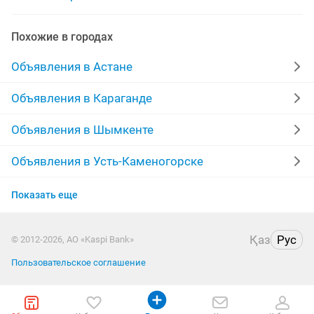
автоэлектрик электронщик
автоэлектрик работа
Похожие в городах
автоэлектрика диагноста
Объявления в Астане
автоэлектрик на выезд грузовой
Объявления в Караганде
автоэлектрик любой сложности
Объявления в Шымкенте
выездной автоэлектрик компьютерная
Объявления в Усть-Каменогорске
Объявления в Актобе
автоэлектрик-диагност
автоэлектрик автодиагност
Показать еще
Объявления в Таразе
автоэлектрик ремонт эбу
Қаз
Рус
© 2012-2026, АО «Kaspi Bank»
Объявления в Павлодаре
автоэлектрик заведем любое
автоэлектрик любой
Пользовательское соглашение
Объявления в Уральске
требуются автоэлектрик
автоэлектрик установка