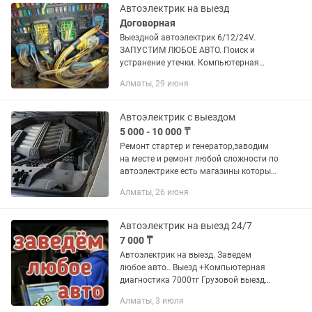
Автоэлектрик на выезд
Договорная
Выездной автоэлектрик 6/12/24V.
ЗАПУСТИМ ЛЮБОЕ АВТО. Поиск и
устранение утечки. Компьютерная
диагностика 12/24V, ремонт стартера,
Алматы, 29 июня
ремонт генератора, поиск устранение
короткого замыкания, ремонт...
Автоэлектрик с выездом
5 000 - 10 000 ₸
Ремонт стартер и генератор,заводим
на месте и ремонт любой сложности по
автоэлектрике есть магазины которые
мы совместно работаем сможем
Алматы, 26 июня
заказать любой запчасти
Автоэлектрик на выезд 24/7
7 000 ₸
Автоэлектрик на выезд. Заведем
любое авто.. Выезд +Компьютерная
диагностика 7000тг Грузовой выезд
диагностика 20000тг Производим
Алматы, 3 июля
ремонт легковых и грузовых