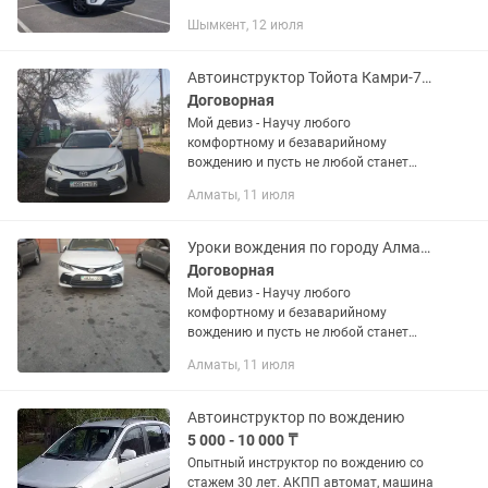
автодромда праваға дайындау. хендай
Шымкент, 12 июля
кроссовер үлкен биік көлікте және
жеңіл көлікте үйренгілеріңіз келсе...
Автоинструктор Тойота Камри-75, Максим
Договорная
Мой девиз - Научу любого
комфортному и безаварийному
вождению и пусть не любой станет
автогонщиком. Профессиональный с
Алматы, 11 июля
огромным опытом работы как в
автошколе, так и индивидуально с
учениками, на...
Уроки вождения по городу Алматы, автоинструктор Тойота Камри-75, Максим
Договорная
Мой девиз - Научу любого
комфортному и безаварийному
вождению и пусть не любой станет
автогонщиком. Профессиональный с
Алматы, 11 июля
огромным опытом работы как в
автошколе, так и индивидуально с
учениками, на...
Автоинструктор по вождению
5 000 - 10 000 ₸
Опытный инструктор по вождению со
стажем 30 лет. АКПП автомат, машина