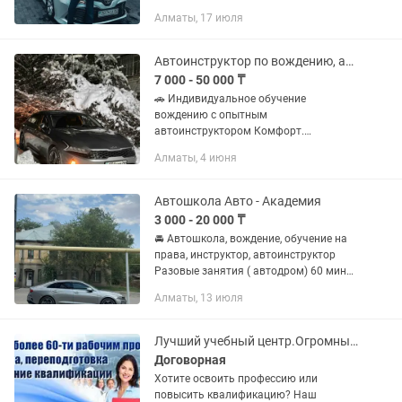
и Без нал каспиред. Самые доступные
Алматы, 17 июля
цены курс ускоренный: 10
академических часов это по 45 минут...
Автоинструктор по вождению, автошкола, вождение по городу
7 000 - 50 000 ₸
🚗 Индивидуальное обучение
вождению с опытным
автоинструктором Комфорт.
Безопасность. Уверенность за рулем.
Алматы, 4 июня
Ищете автоинструктора, который
действительно учит, а не просто
катается по кругу? Мы...
Автошкола Авто - Академия
3 000 - 20 000 ₸
🚘 Автошкола, вождение, обучение на
права, инструктор, автоинструктор
Разовые занятия ( автодром) 60 мин
7.000 тг 90 мин 9.000 тг Выгодные
Алматы, 13 июля
пакеты: 3 занятия х 1 час 20.000 тг 5
занятий х 1 час...
Лучший учебный центр.Огромный выбор курсов. Сертификат.Трудоустройство
Договорная
Хотите освоить профессию или
повысить квалификацию? Наш