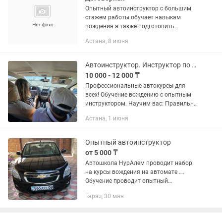
Опытный автоинструктор с большим
стажем работы обучает навыкам
вождения а также подготовить
начинающихся курсантов к сдаче
Астана, 8 июня
практический экзамен в СПЕЦ.ЦОНе.
Снимаю страх и стресс после ДТП....
Автоинструктор. Инструктор по вождению. Автошкола. Обучение езде
10 000 - 12 000 ₸
Профессиональные автокурсы для
всех! Обучение вождению с опытным
инструктором. Научим вас: Правильно
рассчитывать дистанции и скорости
Астана, 1 июня
Отработать навыки при перестроении,
совершении обгона,...
Опытный автоинструктор
от 5 000 ₸
Автошкола НурАлем проводит набор
на курсы вождения на автомате ….
Обучение проводит опытный
инструктор. Запись бронируется за
Тараз, 30 мая
ранее