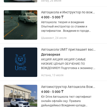
Актау, 26 июля
автомате Профессиональные
инструктора с опытом обучения более
15 лет....
Автошкола и Инструктор по вождению автомобиля
4 000 - 5 000 ₸
Автошкола: теория и вождение
Опытный инструктор со стажем и
сертификатом . Вождение в городе
Вождение в автодроме Подготовка к
Шымкент, 24 июля
экзамену по вождению
Восстановление навыков вождения
после долгого...
Автошкола UMIT приглашает вас на обучение по теории и на вождение!
Договорная
АКЦИЯ! АКЦИЯ! АКЦИЯ! САМЫЕ
НИЗКИЕ ЦЕНЫ!!! ОБУЧЕНИЕ ПО
ВОЖДЕНИЮ!!! Подготовка к экзамену:
В АВТОЦОНЕ на автодроме.
Астана, 13 июля
Сертифицированный автоинструктор с
действующей лицензией. Занятия по
авторской...
Автоинструктор Автошкола Вождение
4 000 - 5 000 ₸
Юг Drive Автошкола тест сертификат
онлайн офлайн оқу. Праваға
дайындаймыз Вождение қалада