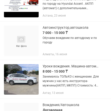
по городу на Hyundai Accent . АКПП
(автомат) с дополнительными
педалями! Работаем по полтора часа,
Астана, 23 июня
то есть 90 минут, полная стоимость за
урок составляет 12000 тенге,в...
Автоинструктор,автошкола
7 000 - 15 000 ₸
Обучаем вождение по автодрому и по
городу
Алматы, 16 июня
Уроки вождения. Машина-автомат. Женщина-автоинструктор
8 000 - 15 000 ₸
Занимаюсь ТОЛЬКО с женщинами. Для
мужчин у нас есть инструктора-
мужчины(АКПП, МКПП) Стоимость: 45
минут - 8000тг 60 минут - 10 000 тг 90
Актау, 13 июня
минут- 15 000тг 1. Обучаю вождению с
нуля. C правами и...
Вождения/Автошкола
Договорная