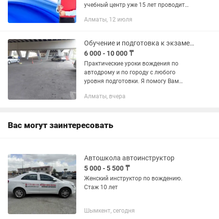
учебный центр уже 15 лет проводит
обучение, и нам доверяют более 1000
Алматы, 12 июля
компаний по всему Казахстану — от
Алматы до Атырау и Актау. Поченьу...
Обучение и подготовка к экзаменам. Инструктор по вождению. Автоинструктор
6 000 - 10 000 ₸
Практические уроки вождения по
автодрому и по городу с любого
уровня подготовки. Я помогу Вам
повысить навыки вождения после
Алматы, вчера
автошколы или получения
водительского удостоверения,
справиться с...
Вас могут заинтересовать
Автошкола автоинструктор
5 000 - 5 500 ₸
Женский инструктор по вождению.
Стаж 10 лет
Шымкент, сегодня