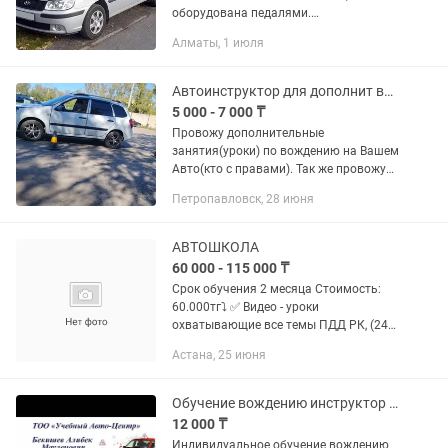
оборудована педалями.
Профессионально обучаю с нуля всем
Алматы, 1 июля
элементам вождения.
Индивидуальный подход к каждому
ученику. Научу Вас...
Автоинструктор для дополнит вождения на Вашем и учебном авто.
5 000 - 7 000 ₸
Провожу дополнительные
занятия(уроки) по вождению на Вашем
Авто(кто с правами). Так же провожу
на авто лада с МКПП( механика), для
Петропавловск, 28 июня
лиц как с правами, так и без
водительского удостоверения,. Стаж...
АВТОШКОЛА
60 000 - 115 000 ₸
Срок обучения 2 месяца Стоимость:
60.000тг⤵️ ✅ Видео - уроки
охватывающие все темы ПДД РК, (24/7
доступны) ✅ Видео уроки автодрома
Астана, 25 июня
вашего города 🎁 Тесты с ответами
которые на 💯соответствуют...
Обучение вождению инструктор по вождению автоинструктор автошкола
12 000 ₸
Индивидуальное обучение вождению