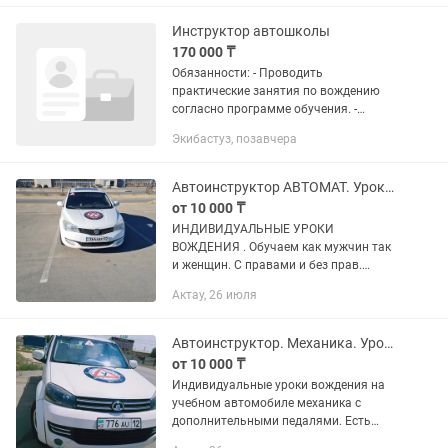
Инструктор автошколы
170 000 ₸
Обязанности: - Проводить
практические занятия по вождению
согласно программе обучения. -
Объяснять курсантам правила
Экибастуз, позавчера
дорожного движения и безопасное
поведение на дороге. - Контролировать
действия...
Автоинструктор АВТОМАТ. Уроки вождения
от 10 000 ₸
ИНДИВИДУАЛЬНЫЕ УРОКИ
ВОЖДЕНИЯ . Обучаем как мужчин так
и женщин. С правами и без прав.
.Подготовка к сдаче практического
Актау, 26 июля
экзамена в АвтоЦоне. Обучение всем
видам парковки. Отработка ваших...
Автоинструктор. Механика. Уроки вождения
от 10 000 ₸
Индивидуальные уроки вождения на
учебном автомобиле механика с
дополнительными педалями. Есть
также учебный автомобиль на