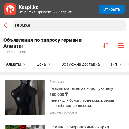
Kaspi.kz
Открыть
Открыть в Приложении Kaspi.kz
Объявления по запросу герман в
Алматы
4 объявления
Алматы
Цена
Возможна доставка
Тип
Реклама
Герман манекен за хорошую цену
160 000 ₸
Герман для бокса и тренировки. Брали
для себя ,так как переезд
продаю.сделаю не большую скидку,
Алматы, сегодня
забирайте ,состояние идеальное
Герман тренировочный снаряд