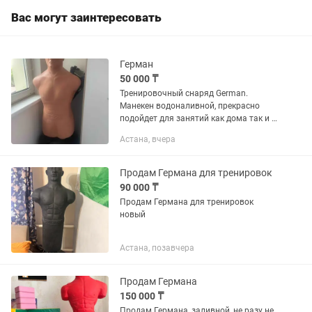
Вас могут заинтересовать
Герман
50 000 ₸
Тренировочный снаряд German.
Манекен водоналивной, прекрасно
подойдет для занятий как дома так и в
зале, партнер для спаррингов.
Астана, вчера
Продам Германа для тренировок
90 000 ₸
Продам Германа для тренировок
новый
Астана, позавчера
Продам Германа
150 000 ₸
Продам Германа, заливной, не разу не