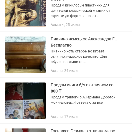
Продам виниловые пластинки для
ценителей классической музыки от
скрипки до фортепиано .от
Чайковского, до шуберта, Баха,Генделя
Алматы, 25 июля
и т. д. Альбомы по 3-4 .диска в одном
картоном альбоме. С логотипом или...
Пианино немецкое Александра Герман
Бесплатно
Пианино хоть старое, но играет
отлично, немецкое качество. Для
обучения самое то….
Астана, 24 июля
Продам книги б/у в отличном состоянии
800 ₸
Продам трилогию А.Германа Дорогой
мой человек, Я отвечаю за все
Астана, 17 июля
Тренажер Герман в отличном состоянии.