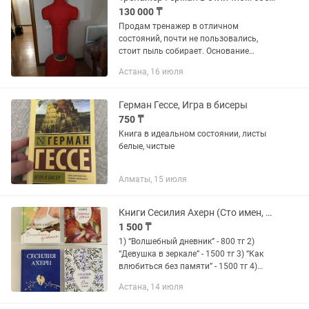
130 000 ₸
Продам тренажер в отличном
состояний, почти не пользовались,
стоит пыль собирает. Основание
водоналивное+присоски. Астана. ул
Астана, 16 июля
Кунаева 14/2.
Герман Гессе, Игра в бисеры
750 ₸
Книга в идеальном состоянии, листы
белые, чистые
Алматы, 15 июля
Книги Сесилия Ахерн (Сто имен, Волшебный дневник и др)
1 500 ₸
1) “Волшебный дневник” - 800 тг 2)
“Девушка в зеркале” - 1500 тг 3) “Как
влюбиться без памяти” - 1500 тг 4)
“Сто имен” - 1500 тг 5) “Год, когда мы
Астана, 14 июля
встретились” - 2000 тг Книга “Год, когда
мы...