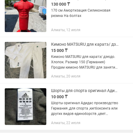
130 000 ₸
170 см Амортизация Силиконовая
резина На болтах
Алматы, 12 июля
Кимоно MATSURU для каратэ/ дзюдо. Хлопок. Размер 150 (Германия)
15 000 ₸
Кимоно MATSURU для каратэ/ дзюдо.
Хлопок. Размер 150 (Германия)
Продам кимоно MATSURU для занятий
единоборствами - - Брэнд: MATSURU,
Алматы, 20 июля
Германия - Для: Карате, Дзюдо, Айкидо
- Размер: 150 см. На рост...
Шорты для спорта оригинал Адидас
10 000 ₸
Шорты оригинал Адидас производство
Германия ,для спорта ,кигбоксинга или
других видов единоборств ,цвет
черный с разными вставками
Алматы, 22 июля
красными и синими ,есть все размеры
XS,S,M,L,XL, цена за одну 10 тыс...