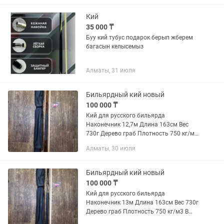
Кий
35 000 ₸
Буу кий тубус подарок берып жберем
багасын келысемыз
Алматы, 31 июля
Бильярдный кий новый
100 000 ₸
Кий для русского бильярда
Наконечник 12,7м Длина 163см Вес
730г Дерево граб Плотность 750 кг/м3
В подарок Тубус, 2 мелка,
Алматы, 30 июля
Бильярдный кий новый
100 000 ₸
Кий для русского бильярда
Наконечник 13м Длина 163см Вес 730г
Дерево граб Плотность 750 кг/м3 В
подарок Тубус, 2 мелка,