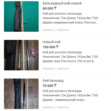
Бильярдный кий новый
60 000 ₸
Кий для русского бильярда
Наконечник 12м Длина 162см Вес 730г
Дерево американский ясень Плотность
700 кг/м3 В подарок Тубус, 2 мелка, 2
Алматы, 7 августа
Наконечника Пишите по этому номеру
ТОЛЬКО...
Новый кий
100 000 ₸
Кий для русского бильярда
Наконечник 13м Длина 163см Вес 730г
Дерево граб Плотность 750 кг/м3 В
подарок Тубус, 2 мелка,
Алматы, 1 августа
Кий бильярд
70 000 ₸
Кий для русского бильярда
Наконечник 12м Длина 163см Вес 730г
Дерево : американский ясень
Плотность 700 кг/м3 В подарок Тубус,
Алматы, 1 августа
2 мелка,