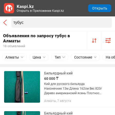
Kaspi.kz
Открыть
Открыть в Приложении Kaspi.kz
Объявления по запросу тубус в
Алматы
18 объявлений
Алматы
Цена
Тип
Состояние
На о
Бильярдный кий
60 000 ₸
Кий для русского бильярда
Наконечник 13м Длина 162см Вес 820г
Дерево американский ясень Плотность
700 кг/м3 В подарок Тубус , 2 мелка, 2
Алматы, 7 августа
Наконечника
Бильярдный кий