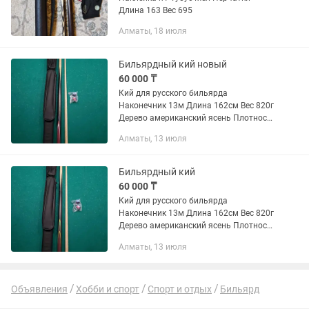
Длина 163 Вес 695
Алматы, 18 июля
Бильярдный кий новый
60 000 ₸
Кий для русского бильярда
Наконечник 13м Длина 162см Вес 820г
Дерево американский ясень Плотность
700 кг/м3 В подарок Тубус, 2 мелка, 2
Алматы, 13 июля
Наконечника
Бильярдный кий
60 000 ₸
Кий для русского бильярда
Наконечник 13м Длина 162см Вес 820г
Дерево американский ясень Плотность
700 кг/м3 В подарок Тубус, 2 мелка, 2
Алматы, 13 июля
Наконечника
Объявления
Хобби и спорт
Спорт и отдых
Бильярд